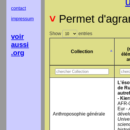
contact
˅
Permet d'agrand
impressum
Show
entries
voir
aussi
(
.org
Collection
élé
a
L'éso
de Ru
autre
- Kie
AFR-0
Eur -
Anthroposophie générale
dével
Univer
scienc
histor