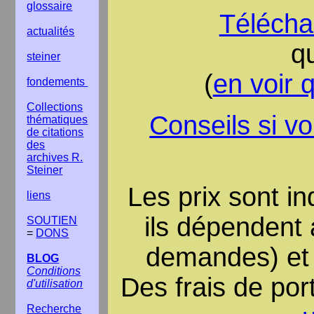
glossaire
Télécha
actualités
q
steiner
(
en voir 
fondements
Collections
Conseils si v
thématiques
de citations
des
archives R.
Steiner
Les prix
sont in
liens
ils dépendent
SOUTIEN
=
DONS
demandes) et 
BLOG
Conditions
D
es frais de po
d'utilisation
Recherche