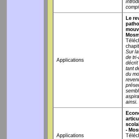
introd
compil
Le re
patho
mouve
Mosm
Téléc
chapit
Sur la
de tri
Applications
décrit
tant 
du mo
reven
prése
sembl
aspira
ainsi.
Econo
artic
scola
- Mo
Applications
Téléc