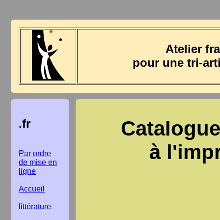
Atelier f
pour une tri-art
.fr
Catalogue
à l'im
Par ordre
de mise en
ligne
Accueil
littérature