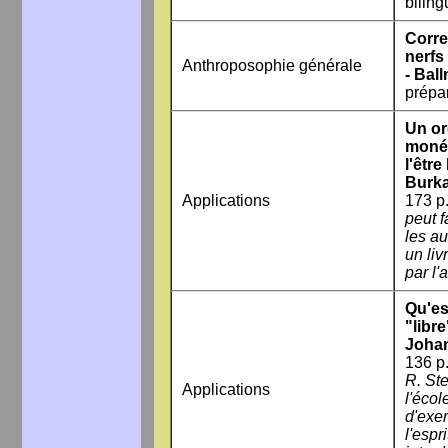
biling
Corre
nerfs
Anthroposophie générale
- Ball
prépa
Un or
monét
l'être
Burk
Applications
173 p.
peut f
les au
un liv
par l'
Qu'es
"libr
Joha
136 p.
R. Ste
Applications
l'éco
d'exer
l'espr