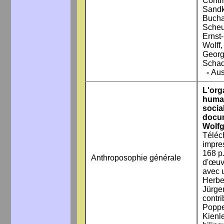
Contr
Sandk
Bucha
Scheu
Ernst
Wolff
Georg
Scha
-
Aus
L'org
humai
socia
docum
Wolf
Téléc
impre
168 p.
Anthroposophie générale
d'œuv
avec 
Herbe
Jürge
contr
Poppe
Kienle