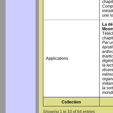
chapit
Compi
intro
une lo
La dé
Mosm
Téléc
chapit
Par u
épist
anthr
triart
Applications
digéré
la lec
récen
mémoi
organ
initia
la sor
mondi
Collection
Showing 1 to 10 of 64 entries