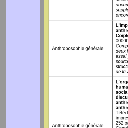
docum
suppl
encore
L'imp
anthr
Coipl
000009
Compi
Anthroposophie générale
deux 
essai
sourc
struct
de tri-
L'org
humai
social
discu
anthr
anth
Téléc
impre
252 p
Anthroposophie générale