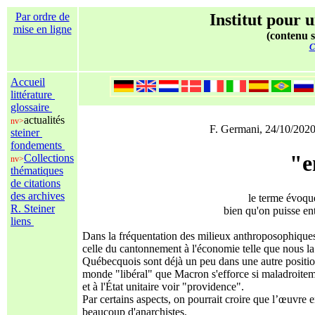
Par ordre de
Institut pour u
mise en ligne
(contenu s
C
Accueil
littérature
glossaire
actualités
nv>
F. Germani, 24/10/2020
steiner
fondements
"e
Collections
nv>
thématiques
de citations
des archives
le terme évoqu
R. Steiner
bien qu'on puisse en
liens
Dans la fréquentation des milieux anthroposophiques
celle du cantonnement à l'économie telle que nous l
Québecquois sont déjà un peu dans une autre position
monde "libéral" que Macron s'efforce si maladroitem
et à l'État unitaire voir "providence".
Par certains aspects, on pourrait croire que l’œuvre
beaucoup d'anarchistes.