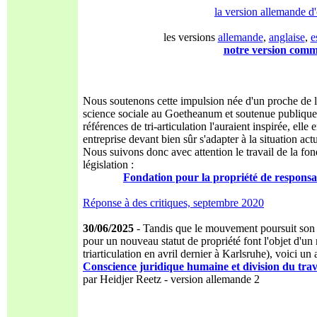
la version allemande d'
les versions
allemande
,
anglaise
,
e
notre version com
Nous soutenons cette impulsion née d'un proche de l'
science sociale au Goetheanum et soutenue publiquem
références de tri-articulation l'auraient inspirée, el
entreprise devant bien sûr s'adapter à la situation actu
Nous suivons donc avec attention le travail de la fon
législation :
Fondation pour la propriété de responsa
Réponse à des critiques, septembre 2020
30/06/2025
- Tandis que le mouvement poursuit son co
pour un nouveau statut de propriété font l'objet d'un 
triarticulation en avril dernier à Karlsruhe), voici un
Conscience juridique humaine et division du travai
par Heidjer Reetz - version allemande 2