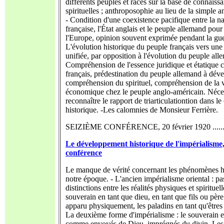
différents peuples et races sur la base de connais
spirituelles ; anthroposophie au lieu de la simple a
- Condition d'une coexistence pacifique entre la n
française, l'État anglais et le peuple allemand pour 
l'Europe, opinion souvent exprimée pendant la gue
L'évolution historique du peuple français vers une
unifiée, par opposition à l'évolution du peuple all
Compréhension de l'essence juridique et étatique 
français, prédestination du peuple allemand à déve
compréhension du spirituel, compréhension de la 
économique chez le peuple anglo-américain. Néces
reconnaître le rapport de triarticulationtion dans le
historique. -Les calomnies de Monsieur Ferrière.
SEIZIÈME CONFÉRENCE, 20 février 1920 ......
Le développement historique de l'impérialisme
conférence
Le manque de vérité concernant les phénomènes h
notre époque. - L'ancien impérialisme oriental : pa
distinctions entre les réalités physiques et spirituel
souverain en tant que dieu, en tant que fils ou père
apparu physiquement, les paladins en tant qu'êtres 
La deuxième forme d'impérialisme : le souverain et
comme envoyés de Dieu, imprégnés du divin. Les 