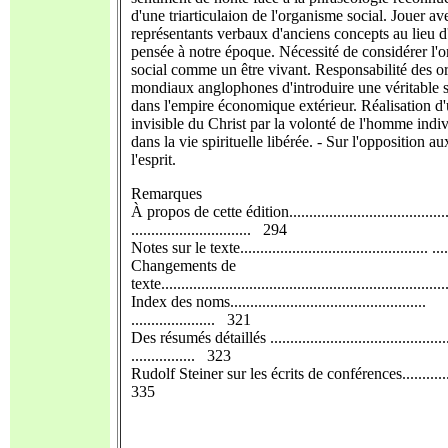
d'une triarticulaion de l'organisme social. Jouer av
représentants verbaux d'anciens concepts au lieu d
pensée à notre époque. Nécessité de considérer l'
social comme un être vivant. Responsabilité des 
mondiaux anglophones d'introduire une véritable sp
dans l'empire économique extérieur. Réalisation 
invisible du Christ par la volonté de l'homme indi
dans la vie spirituelle libérée. - Sur l'opposition a
l'esprit.
Remarques
À propos de cette édition........................................
.............................. 294
Notes sur le texte............................................... .
Changements de
texte.....................................................................
Index des noms.................................................
..................... 321
Des résumés détaillés .............................................
................ 323
Rudolf Steiner sur les écrits de conférences................
335