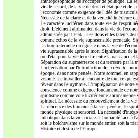
anthroposophique de s'occuper de politique. La sé
vie de l'esprit, de la vie de droit et étatique et de la
l'économie comme exigence de l'idée de triarticula
Nécessité de la clarté et de la véracité intérieure d
Le caractère luciférien dans toute vie de l'esprit lié
droit. L'élément ahrimanien dans la vie de l'écono
administrée par l'État. - Les dons et les talents de
comme échos de la vie suprasensible prénatale. Sig
l'action fraternelle ou égoïste dans la vie de l'éco
vie suprasensible après la mort. Signification de la
ou d'état pour la vie terrestre entre la naissance et 
Séparation du supraterrestre et du terrestre par la tr
Luciférisation par l'introduction de la rêverie, ano
époque, dans notre pensée. Notre sommeil en rappo
volonté. Le travailler à l'encontre de tout ce qui e
rêveur dans l'eurythmie. L'imprégnation de notre v
conscience comme exigence fondamentale de notr
spiritisme comme voie luciférienne-ahrimanienne 
spirituel. La nécessité du renouvellement de la vie s
La réticence des humains à laisser pénétrer le spiri
monde physique et sensoriel. La nécessité d'intégre
initiatique dans la vie sociale. L'humanité face à l'a
soit le bolchevisme sur le monde entier, soit la triar
Histoire et destin de l'Europe.