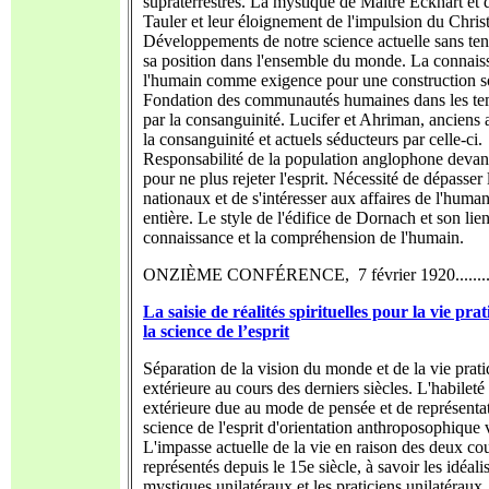
supraterrestres. La mystique de Maître Eckhart et 
Tauler et leur éloignement de l'impulsion du Christ
Développements de notre science actuelle sans te
sa position dans l'ensemble du monde. La connais
l'humain comme exigence pour une construction so
Fondation des communautés humaines dans les te
par la consanguinité. Lucifer et Ahriman, anciens 
la consanguinité et actuels séducteurs par celle-ci.
Responsabilité de la population anglophone devan
pour ne plus rejeter l'esprit. Nécessité de dépasser l
nationaux et de s'intéresser aux affaires de l'human
entière. Le style de l'édifice de Dornach et son lie
connaissance et la compréhension de l'humain.
ONZIÈME CONFÉRENCE, 7 février 1920...........
La saisie de réalités spirituelles pour la vie pra
la science de l’esprit
Séparation de la vision du monde et de la vie prat
extérieure au cours des derniers siècles. L'habileté
extérieure due au mode de pensée et de représenta
science de l'esprit d'orientation anthroposophique
L'impasse actuelle de la vie en raison des deux co
représentés depuis le 15e siècle, à savoir les idéalis
mystiques unilatéraux et les praticiens unilatéraux