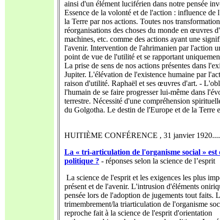
ainsi d'un élément luciférien dans notre pensée invo
Essence de la volonté et de l'action : influence de l
la Terre par nos actions. Toutes nos transformation
réorganisations des choses du monde en œuvres d'
machines, etc. comme des actions ayant une signif
l'avenir. Intervention de l'ahrimanien par l'action
point de vue de l'utilité et se rapportant uniquemen
La prise de sens de nos actions présentes dans l'ex
Jupiter. L'élévation de l'existence humaine par l'ac
raison d'utilité. Raphaël et ses œuvres d'art. - L'ob
l'humain de se faire progresser lui-même dans l'év
terrestre. Nécessité d'une compréhension spirituel
du Golgotha. Le destin de l'Europe et de la Terre e
HUITIÈME CONFÉRENCE , 31 janvier 1920........
La « tri-articulation de l'organisme social » est 
politique ?
- réponses selon la science de l’esprit
La science de l'esprit et les exigences les plus im
présent et de l'avenir. L'intrusion d'éléments oniri
pensée lors de l'adoption de jugements tout faits. 
trimembrement/la triarticulation de l'organisme soci
reproche fait à la science de l'esprit d'orientation