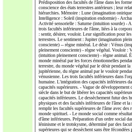
Prédisposition des facultés de l'âme dans les form
conscience des états terrestres antérieurs ; leur rela
hiérarchies. Mémoire : Lune (imagination onirique
Intelligence : Soleil (inspiration endormie) - Archa
Activité sensorielle : Saturne (intuition sourde) - A
trois facultés inférieures de l'âme, liées à la corpor
: sentir, désirer, vouloir. Leur signification pour les
terrestres. Le sentiment : Jupiter (imagination ple
consciente) -- règne minéral. Le désir : Vénus (ins
pleinement consciente) - règne végétal. Vouloir : 
(intuition pleinement consciente) - règne animal.
monde minéral par les forces émotionnelles pendan
terrestre, du monde végétal par le désir pendant la
jupitérienne, du règne animal par le vouloir pendan
vénusienne. Les trois facultés inférieures dans l'or
humaine. L'intégration des capacités inférieures da
capacités supérieures. - Vague de développement 
siècle dans le but de libérer les capacités supérieur
capacités inférieures. Le dessèchement futur des 
physiques et des facultés inférieures de l'âme et la
remplir les facultés supérieures de l'âme avec des 
monde spirituel. - Le monde social comme résultat
d'âme inférieures. Préparation d'un ordre social da
léninisme et le trotskysme, déterminé par des facul
supérieures qui se dessèchent sans être fécondées p