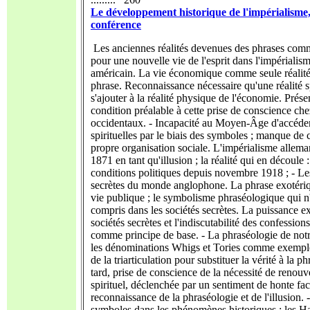
Le développement historique de l'impérialisme
conférence
Les anciennes réalités devenues des phrases comm
pour une nouvelle vie de l'esprit dans l'impérialis
américain. La vie économique comme seule réalité
phrase. Reconnaissance nécessaire qu'une réalité sp
s'ajouter à la réalité physique de l'économie. Prése
condition préalable à cette prise de conscience che
occidentaux. - Incapacité au Moyen-Âge d'accéder
spirituelles par le biais des symboles ; manque de c
propre organisation sociale. L'impérialisme allem
1871 en tant qu'illusion ; la réalité qui en découle :
conditions politiques depuis novembre 1918 ; - Le
secrètes du monde anglophone. La phrase exotériq
vie publique ; le symbolisme phraséologique qui n'
compris dans les sociétés secrètes. La puissance ex
sociétés secrètes et l'indiscutabilité des confessions
comme principe de base. - La phraséologie de not
les dénominations Whigs et Tories comme exemple
de la triarticulation pour substituer la vérité à la ph
tard, prise de conscience de la nécessité de renou
spirituel, déclenchée par un sentiment de honte fac
reconnaissance de la phraséologie et de l'illusion. 
symboles dans les phénomènes historiques ; les H