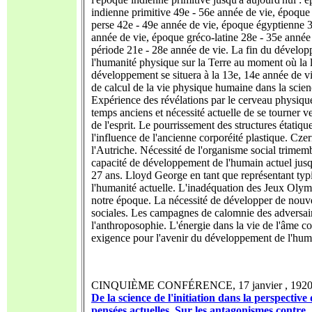
indienne primitive 49e - 56e année de vie, époque 
perse 42e - 49e année de vie, époque égyptienne 
année de vie, époque gréco-latine 28e - 35e année 
période 21e - 28e année de vie. La fin du dévelo
l'humanité physique sur la Terre au moment où la 
développement se situera à la 13e, 14e année de 
de calcul de la vie physique humaine dans la scie
Expérience des révélations par le cerveau physiqu
temps anciens et nécessité actuelle de se tourner ve
de l'esprit. Le pourrissement des structures étatiqu
l'influence de l'ancienne corporéité plastique. Czer
l'Autriche. Nécessité de l'organisme social trimem
capacité de développement de l'humain actuel jusq
27 ans. Lloyd George en tant que représentant typ
l'humanité actuelle. L'inadéquation des Jeux Oly
notre époque. La nécessité de développer de nouve
sociales. Les campagnes de calomnie des adversai
l'anthroposophie. L'énergie dans la vie de l'âme 
exigence pour l'avenir du développement de l'hum
CINQUIÈME CONFÉRENCE, 17 janvier , 1920....
De la science de l'initiation dans la perspective
pensées actuelles. Sur les antagonismes contre