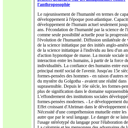
l'anthroposophie
Le rajeunissement de l'humanité en termes de capa
développement à l'époque post-atlantique. Capacit
développement de l'humain actuel seulement jusqu'
ans. Fécondation de l'humanité par la science de l'i
comme seule possibilité actuelle pour la progressi
l'évolution de l'humanité. Diffusion unilatérale de 
de la science initiatique par des initiés anglo-amér
de la science initiatique à l'individu au lieu d'un 
d'action hypnotique de masse. La morale sociale 
interaction entre les humains, à partir de la force d
individualités. La confiance des humains entre e
principal motif social de l'avenir. Jusqu'au 15e sièc
formes-pensées des hommes - en raison d'autres re
du mystère du Golgotha - avaient une réalité dans
suprasensible. Depuis le 16e siècle, les formes-pen
plus de signification dans le domaine suprasensibl
L'effondrement des institutions sociales développée
formes-pensées modernes. - Le développement du
Effet croissant d'Ahriman dans le développement 
Nécessité d'une compréhension mutuelle entre les
autre que par le seul langage. Le danger de se laiss
l'usage stéréotypé du langage pour l'élaboration de
La calomnie et les mensonges des adversaires de l