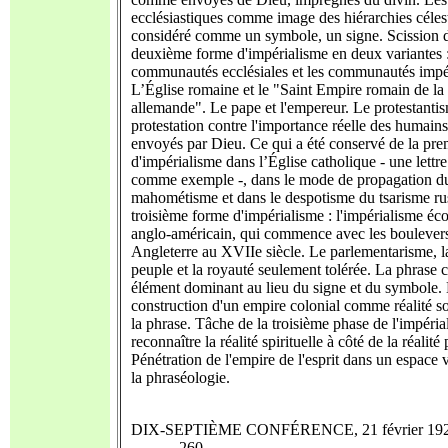
ecclésiastiques comme image des hiérarchies célest
considéré comme un symbole, un signe. Scission d
deuxième forme d'impérialisme en deux variantes :
communautés ecclésiales et les communautés impér
L’Église romaine et le "Saint Empire romain de la
allemande". Le pape et l'empereur. Le protestant
protestation contre l'importance réelle des humains 
envoyés par Dieu. Ce qui a été conservé de la pre
d'impérialisme dans l’Église catholique - une lettre
comme exemple -, dans le mode de propagation d
mahométisme et dans le despotisme du tsarisme ru
troisième forme d'impérialisme : l'impérialisme é
anglo-américain, qui commence avec les boulever
Angleterre au XVIIe siècle. Le parlementarisme, l
peuple et la royauté seulement tolérée. La phras
élément dominant au lieu du signe et du symbole.
construction d'un empire colonial comme réalité so
la phrase. Tâche de la troisième phase de l'impéria
reconnaître la réalité spirituelle à côté de la réalité
Pénétration de l'empire de l'esprit dans un espace 
la phraséologie.
DIX-SEPTIÈME CONFÉRENCE, 21 février 19
......... 260