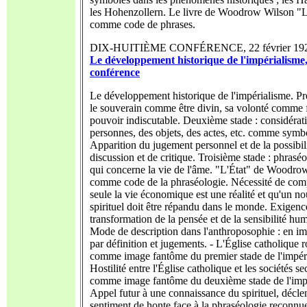
les Hohenzollern. Le livre de Woodrow Wilson "L
comme code de phrases.
DIX-HUITIÈME CONFÉRENCE, 22 février 1920 .
Le développement historique de l'impérialisme,
conférence
Le développement historique de l'impérialisme. Pr
le souverain comme être divin, sa volonté comme 
pouvoir indiscutable. Deuxième stade : considérat
personnes, des objets, des actes, etc. comme symbo
Apparition du jugement personnel et de la possibil
discussion et de critique. Troisième stade : phrasé
qui concerne la vie de l'âme. "L'État" de Woodro
comme code de la phraséologie. Nécessité de com
seule la vie économique est une réalité et qu'un n
spirituel doit être répandu dans le monde. Exigenc
transformation de la pensée et de la sensibilité hum
Mode de description dans l'anthroposophie : en im
par définition et jugements. - L'Église catholique 
comme image fantôme du premier stade de l'impér
Hostilité entre l'Église catholique et les sociétés se
comme image fantôme du deuxième stade de l'impé
Appel futur à une connaissance du spirituel, décle
sentiment de honte face à la phraséologie reconnu