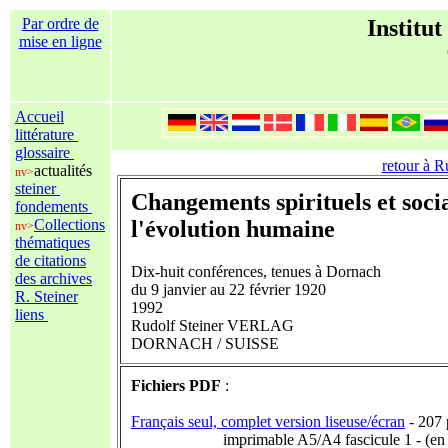
Par ordre de
Institut
mise en ligne
Accueil
littérature
glossaire
retour à R
actualités
nv>
steiner
Changements spirituels et soci
fondements
Collections
l'évolution humaine
nv>
thématiques
de citations
Dix-huit conférences, tenues à Dornach
des archives
du 9 janvier au 22 février 1920
R. Steiner
1992
liens
Rudolf Steiner VERLAG
DORNACH / SUISSE
Fichiers PDF
:
Français seul, complet version liseuse/écran
- 207 
imprimable A5/A4 fascicule 1 - (en pr