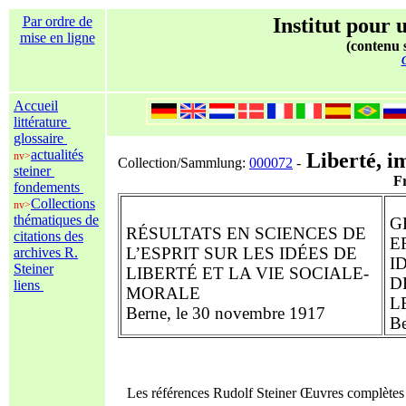
Par ordre de
Institut pour u
mise en ligne
(contenu s
C
Accueil
littérature
glossaire
actualités
Liberté, im
nv>
Collection/Sammlung:
000072
-
steiner
Freihei
fondements
Collections
nv>
thématiques de
G
RÉSULTATS EN SCIENCES DE
citations des
E
L’ESPRIT SUR LES IDÉES DE
archives R.
I
Steiner
LIBERTÉ ET LA VIE SOCIALE-
D
liens
MORALE
L
Berne, le 30 novembre 1917
Be
Les références Rudolf Steiner Œuvres complète