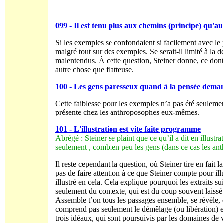
099 - Il est tenu plus aux chemins (principe) qu'aux
Si les exemples se confondaient si facilement avec le
malgré tout sur des exemples. Se serait-il limité à la d
malentendus. À cette question, Steiner donne, ce dont 
autre chose que flatteuse.
100 - Les gens paresseux quand à la pensée demande
Cette faiblesse pour les exemples n’a pas été seulemen
présente chez les anthroposophes eux-mêmes.
101 - L'illustration est vite faite programme
Abrégé : Steiner se plaint que ce qu’il a dit en illust
seulement , combien peu les gens (dans ce cas les ant
Il reste cependant la question, où Steiner tire en fait la
pas de faire attention à ce que Steiner compte pour illus
illustré en cela. Cela explique pourquoi les extraits s
seulement du contexte, qui est du coup souvent laissé 
Assemble t’on tous les passages ensemble, se révèle, qu
comprend pas seulement le démêlage (ou libération) et 
trois idéaux, qui sont poursuivis par les domaines de v