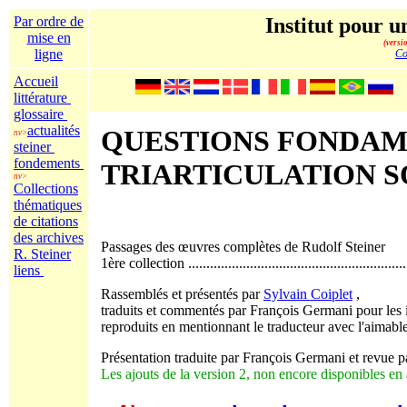
Par ordre de
Institut pour un
mise en
(versi
ligne
Co
Accueil
littérature
glossaire
actualités
QUESTIONS FONDAM
nv>
steiner
fondements
TRIARTICULATION S
nv>
Collections
thématiques
de citations
des archives
Passages des œuvres complètes de Rudolf Steiner
R. Steiner
1ère collection ..............................................................
liens
Rassemblés et présentés par
Sylvain Coiplet
,
traduits et commentés par François Germani pour les i
reproduits en mentionnant le traducteur avec l'aimabl
Présentation traduite par François Germani et revue pa
Les ajouts de la version 2, non encore disponibles en 