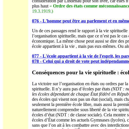
considération par Lindenau pour son livre, car elles n
plus haut
«
Ordre des états comme méconnaissance, 
19.3.1919.)
076 - L'homme peut être au parlement et en même 
Un de ces passages rend le rapport à la vie spirituelle
l’organisation spirituelle, mais que ce n’est pas le cas
économique. La même chose peut aussi se dire des prof
école appartient à la vie , mais pas eux-mêmes. Ou alo
077 - L'école appartient à la vie de l'esprit, les p
078 - Celui qui a droit de vote peut indépendamm
Conséquences pour la vie spirituelle : écol
La victoire sur l’organisation en états ou ordres par la
spirituelle. Il n’y aura pas d’écoles par états
(NDT : ne
les écoles dépendant de chaque État fédéré en Répub
des écoles qui visent non pas un état (social), mais 
seulement la première école libre, mais aussi la premi
naturellement comprendre sous liberté de la vie spiritu
écoles d’état (NDT : de classe sociale). Cela montre 
écoles d’État comme les actuels Gymnases (lycées), col
sans que l’on ait à les combattre avec des interdictio