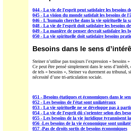
044 - La vie de l'esprit peut satisfaire les besoins 
045 - La vision du monde satisfait les besoins de l
046 - L'humain cherche dans la vie spirituelle la s
048 - La vie de l'esprit doit satisfaire les besoins d
049 - La manière de penser devrait satisfaire les 
050 - La vie spirituelle doit satisfaire besoins prati
Besoins dans le sens d’intérê
Steiner n’utilise pas toujours l’expression « besoins » 
Ce peut être pensé simplement dans le sens d’intérêt, 
de tels « besoins », Steiner va durement au tribunal, si
nécessité d’une tri-articulation sociale.
051 - Besoins étatiques et économiques dans le sens
052 - Les besoins de l'état sont unilatéraux
053 - La vie spirituelle ne se développe pas à part
054 - La vie de l'esprit dû s'orienter selon des beso
055 - Les besoins de la vie juridique tyrannisent la 
056 -Les besoins de la vie économique sont unilat
057 -Pas de droits sortis de besoins économiques