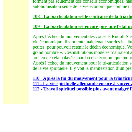
forment pas seulement des conseils économiques, mais e
autonomisation seule de la vie économique comme un pr
108 - La biarticulation est le contraire de la triart
109 - La biarticulation est encore pire que l'état u
Après l’échec du mouvement des conseils Rudolf Stein
vie économique. Il s’oriente maintenant sur des instit
petites, pour pouvoir retenir le déclin économique. Vo
grand nombre ». Ces institutions modèles n’auraient ai
au lieu de cela balayées par la crise économique mond
Après l’échec du mouvement pour la tri-articulation 
de la vie spirituelle. Il y voit la manifestation d’un pr
110 - Après la fin du mouvement pour la triarticulat
111 - La vie spirituelle allemande encore à sauver
112 - Travail spirituel possible plus avant malgré