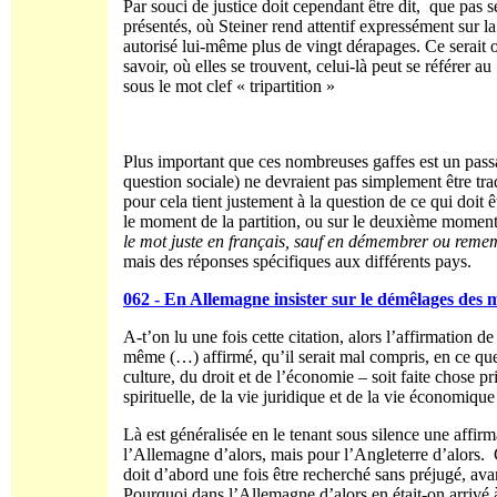
Par souci de justice doit cependant être dit, que pas s
présentés, où Steiner rend attentif expressément sur la d
autorisé lui-même plus de vingt dérapages. Ce serait 
savoir, où elles se trouvent, celui-là peut se référer au
sous le mot clef « tripartition »
Plus important que ces nombreuses gaffes est un pass
question sociale) ne devraient pas simplement être trad
pour cela tient justement à la question de ce qui doit êt
le moment de la partition, ou sur le deuxième moment
le mot juste en français, sauf en démembrer ou rem
mais des réponses spécifiques aux différents pays.
062 - En Allemagne insister sur le démêlages des 
A-t’on lu une fois cette citation, alors l’affirmation d
même (…) affirmé, qu’il serait mal compris, en ce que
culture, du droit et de l’économie – soit faite chose p
spirituelle, de la vie juridique et de la vie économiq
Là est généralisée en le tenant sous silence une affi
l’Allemagne d’alors, mais pour l’Angleterre d’alors. 
doit d’abord une fois être recherché sans préjugé, ava
Pourquoi dans l’Allemagne d’alors en était-on arrivé à