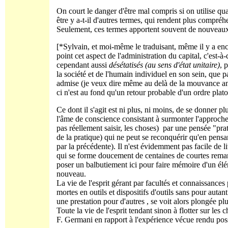
On court le danger d'être mal compris si on utilise qu
être y a-t-il d'autres termes, qui rendent plus compréhe
Seulement, ces termes apportent souvent de nouveau
[*Sylvain, et moi-même le traduisant, même il y a en
point cet aspect de l'administration du capital, c'est
cependant aussi
désétatisés (au sens d'état unitaire)
, 
la société et de l'humain individuel en son sein, que
admise (je veux dire même au delà de la mouvance ant
ci n'est au fond qu'un retour probable d'un ordre pla
Ce dont il s'agit est ni plus, ni moins, de se donner pl
l'âme de conscience consistant à surmonter l'approche
pas réellement saisir, les choses) par une pensée "pra
de la pratique) qui ne peut se reconquérir qu'en pensan
par la précédente). Il n'est évidemment pas facile de l
qui se forme doucement de centaines de courtes remar
poser un balbutiement ici pour faire mémoire d'un élém
nouveau.
La vie de l'esprit gérant par facultés et connaissances
mortes en outils et dispositifs d'outils sans pour autan
une prestation pour d'autres , se voit alors plongée 
Toute la vie de l'esprit tendant sinon à flotter sur les 
F. Germani en rapport à l'expérience vécue rendu possi