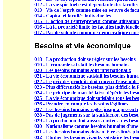
012 - La vie spirituelle est dépendante des facultés
013 - Vie de l'esprit comme mise en oeuvre de facul
014 - Capital et facultés individuelles
015 - L'action de l'entrepreneur comme utilisation 
016 - Là la propriété limite les facultés individuell
017 - Pas de volonté commune démocratique concer
Besoins et vie économique
018 - La production doit se régler sur les besoins
019 - L'économie satisfait les besoins humains
020 - Les besoins humains sont internationaux
021 - La vie économique satisfait les besoins huma
022 - Le prix des produits doit couvrir l'ensembl
023 - Plus différenciés les besoins, plus difficile la
024 - Le principe de marché laisse dépérir les be
025 - La vie économique doit satisfaire tous les be
026 - Prendre en compte les besoins légitimes
027 - Les besoins humains réglés jusqu'à présent p
028 - Pas de jugements sur la satisfaction des beso
029 - La production doit aussi s'ajuster à des besoi
030 - Nationalisme comme besoins humains d'une 
031 - Les besoins humains doivent être estimés plu
032 - Étudier les besoins vivants, satisfaire les bes