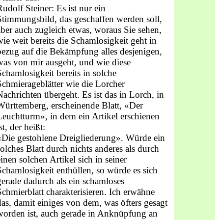
Rudolf Steiner: Es ist nur ein
Stimmungsbild, das geschaffen werden soll,
aber auch zugleich etwas, woraus Sie sehen,
wie weit bereits die Schamlosigkeit geht in
bezug auf die Bekämpfung alles desjenigen,
was von mir ausgeht, und wie diese
Schamlosigkeit bereits in solche
Schmierageblätter wie die Lorcher
Nachrichten übergeht. Es ist das in Lorch, in
Württemberg, erscheinende Blatt, «Der
Leuchtturm», in dem ein Artikel erschienen
st, der heißt:
«Die gestohlene Dreigliederung». Würde ein
solches Blatt durch nichts anderes als durch
einen solchen Artikel sich in seiner
Schamlosigkeit enthüllen, so würde es sich
gerade dadurch als ein schamloses
Schmierblatt charakterisieren. Ich erwähne
das, damit einiges von dem, was öfters gesagt
worden ist, auch gerade in Anknüpfung an