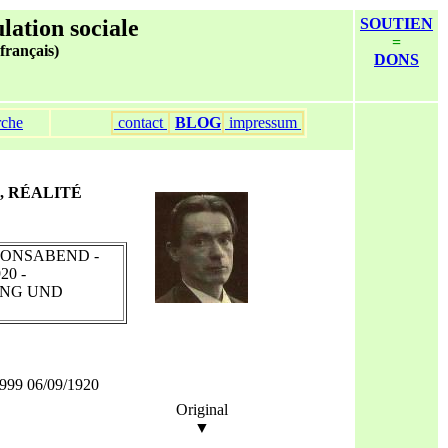
ulation sociale
SOUTIEN
=
 français)
DONS
rche
contact
BLOG
impressum
ES, RÉALITÉ
IONSABEND -
20 -
UNG UND
1999 06/09/1920
Original
▼