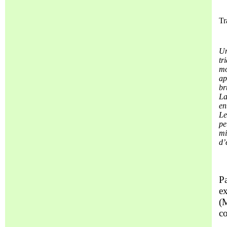
Tr
Un
tr
mo
ap
br
La
en
Le
pe
mi
d’
Pa
e
(M
co