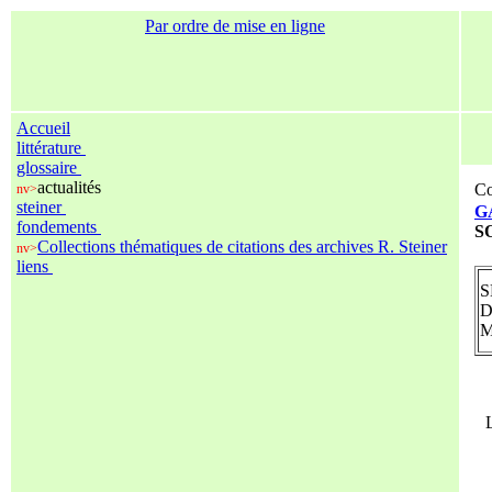
Par ordre de mise en ligne
Accueil
littérature
glossaire
actualités
Co
nv>
steiner
G
fondements
S
Collections thématiques de citations des archives R. Steiner
nv>
liens
S
D
M