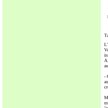
T
L'
Vo
in
Al
au
- 
au
cr
Ma
mu