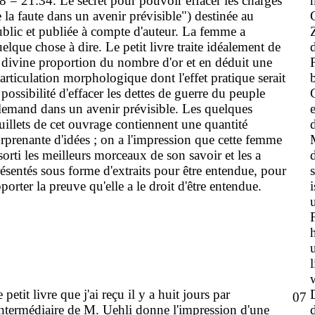
8 = 21:34. Le secret pour pouvoir effacer les charges
 la faute dans un avenir prévisible") destinée au
blic et publiée à compte d'auteur. La femme a
elque chose à dire. Le petit livre traite idéalement de
 divine proportion du nombre d'or et en déduit une
iarticulation morphologique dont l'effet pratique serait
 possibilité d'effacer les dettes de guerre du peuple
lemand dans un avenir prévisible. Les quelques
uillets de cet ouvrage contiennent une quantité
rprenante d'idées ; on a l'impression que cette femme
sorti les meilleurs morceaux de son savoir et les a
ésentés sous forme d'extraits pour être entendue, pour
porter la preuve qu'elle a le droit d'être entendue.
 petit livre que j'ai reçu il y a huit jours par
07
intermédiaire de M. Uehli donne l'impression d'une