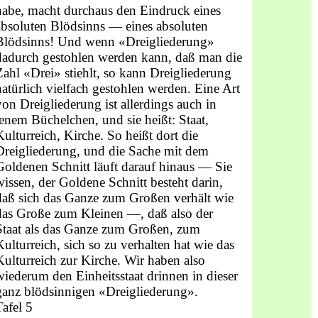
habe, macht durchaus den Eindruck eines
absoluten Blödsinns — eines absoluten
Blödsinns! Und wenn «Dreigliederung»
dadurch gestohlen werden kann, daß man die
Zahl «Drei» stiehlt, so kann Dreigliederung
natürlich vielfach gestohlen werden. Eine Art
von Dreigliederung ist allerdings auch in
jenem Büchelchen, und sie heißt: Staat,
Kulturreich, Kirche. So heißt dort die
Dreigliederung, und die Sache mit dem
Goldenen Schnitt läuft darauf hinaus — Sie
wissen, der Goldene Schnitt besteht darin,
daß sich das Ganze zum Großen verhält wie
das Große zum Kleinen —, daß also der
Staat als das Ganze zum Großen, zum
Kulturreich, sich so zu verhalten hat wie das
Kulturreich zur Kirche. Wir haben also
wiederum den Einheitsstaat drinnen in dieser
ganz blödsinnigen «Dreigliederung».
Tafel 5