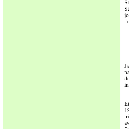
St
St
jo
"
J'
pa
de
in
Et
19
tr
av