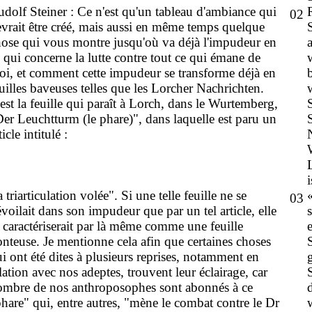
dolf Steiner : Ce n'est qu'un tableau d'ambiance qui
02
vrait être créé, mais aussi en même temps quelque
ose qui vous montre jusqu'où va déjà l'impudeur en
 qui concerne la lutte contre tout ce qui émane de
i, et comment cette impudeur se transforme déjà en
uilles baveuses telles que les Lorcher Nachrichten.
est la feuille qui paraît à Lorch, dans le Wurtemberg,
er Leuchtturm (le phare)", dans laquelle est paru un
ticle intitulé :
i
 triarticulation volée". Si une telle feuille ne se
03
voilait dans son impudeur que par un tel article, elle
 caractériserait par là même comme une feuille
nteuse. Je mentionne cela afin que certaines choses
i ont été dites à plusieurs reprises, notamment en
lation avec nos adeptes, trouvent leur éclairage, car
ombre de nos anthroposophes sont abonnés à ce
hare" qui, entre autres, "mène le combat contre le Dr