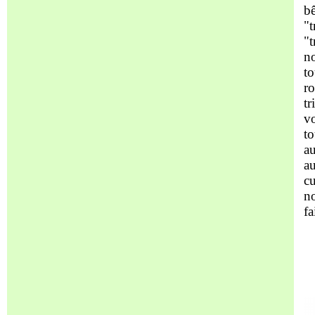
bê
"t
"t
no
to
ro
tr
vo
to
au
a
cu
no
fa