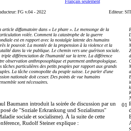
Français seulement
aducteur: FG v.04 - 2022
Editeur: SI
 article diffamatoire dans « Le phare ». Le mensonge de la
E
iarticulation volée. Comment la catastrophe de la guerre
L
ndiale est en rapport avec la nostalgie latente des humains
W
rès le pouvoir. La montée de la propension à la violence et la
utalité dans la vie publique. Le chemin vers une guérison sociale.
Z
 triple différenciation de l'humanité sur la terre. La différence
d
tre observation anthroposophique et purement anthropologique.
G
s tâches particulières des petits peuples par rapport aux grands
M
uples. La tâche cosmopolite du peuple suisse. Le parler d'une
a
ssion nationale doit cesser. Des points de vue humains
B
ensemble sont nécessaires.
i
k
R
N
ul Baumann introduit la soirée de discussion par un
01
xposé de "Soziale Erkrankung und Sozialismus"
aladie sociale et socialisme). À la suite de cette
nférence, Rudolf Steiner explique :