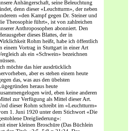
unsere Anhängerschaft, seine Beleuchtung
findet, denn dieser «Leuchtturm», der neben
anderem «den Kampf gegen Dr. Steiner und
die Theosophie führt», ist von zahlreichen
unserer Anthroposophen abonniert. Den
Herausgeber dieses Blattes, der in
Wirklichkeit Rohm heißt, habe ich öffentlich
in einem Vortrag in Stuttgart in einer Art
Vergleich als ein «Schwein» bezeichnen
müssen.
Ich möchte das hier ausdrücklich
hervorheben, aber es stehen einem heute
gegen das, was aus den übelsten
Lügegründen heraus heute
zusammengelogen wird, eben keine anderen
Mittel zur Verfügung als Mittel dieser Art.
Und dieser Rohm schreibt im «Leuchtturm»
vom 1. Juni 1920 unter dem Stichwort «Die
gestohlene Dreigliederung»:
mit einer kleinen Broschüre (Das Büchlein