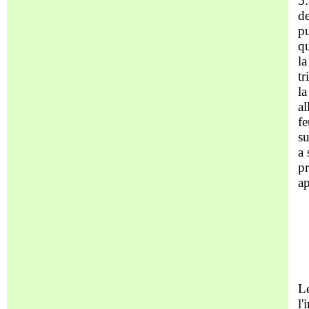
5:
de
pu
qu
la
tr
la
al
fe
su
a 
pr
ap
Le
l'