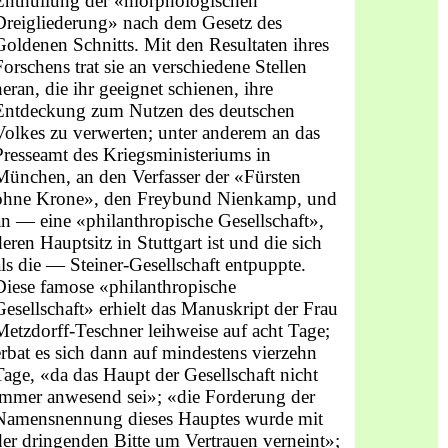
Enthüllung der «morphologischen
Dreigliederung» nach dem Gesetz des
Goldenen Schnitts. Mit den Resultaten ihres
Forschens trat sie an ver­schiedene Stellen
heran, die ihr geeignet schienen, ihre
Entdeckung zum Nutzen des deutschen
Volkes zu verwerten; unter anderem an das
Presse­amt des Kriegsministeriums in
München, an den Verfasser der «Fürsten
ohne Krone», den Freybund Nienkamp, und
an — eine «philanthropische Gesellschaft»,
deren Hauptsitz in Stuttgart ist und die sich
als die — Steiner-Gesellschaft entpuppte.
Diese famose «philanthropische
Gesellschaft» er­hielt das Manuskript der Frau
Metzdorff-Teschner leihweise auf acht Tage;
erbat es sich dann auf mindestens vierzehn
Tage, «da das Haupt der Gesell­schaft nicht
immer anwesend sei»; «die Forderung der
Namensnennung dieses Hauptes wurde mit
der dringenden Bitte um Vertrauen verneint»;