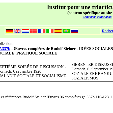
Institut pour une triartic
(contenu spécifique au site
Conditions d'utilisation
.
Reche
llection:
A337b
- Œuvres complètes de Rudolf Steiner - IDÉES SOCIAL
OCIALE, PRATIQUE SOCIALE
SIEBENTER DISKUSS
EPTIÈME SOIRÉE DE DISCUSSION -
Dornach, 6. September 19
ornach, 6 septembre 1920 -
SOZIALE ERKRANK
ALADIE SOCIALE ET SOCIALISME.
SOZIALISMUS.
Les références Rudolf Steiner Œuvres 06 complètes ga 337b 110-123 