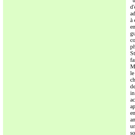
"t
d'
ad
à 
en
gu
co
ph
St
fa
Mm
le
ch
d
in
ac
ap
en
an
un
so