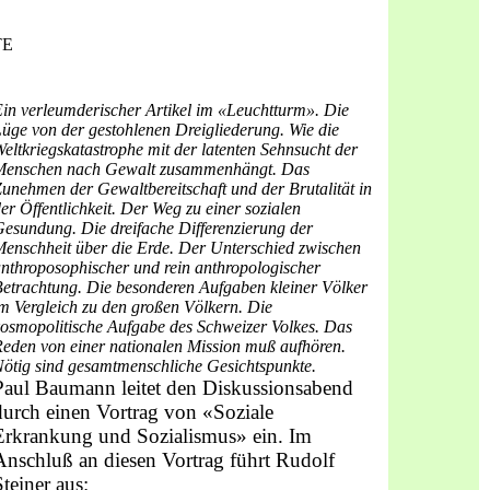
TE
in verleumderischer Artikel im «Leuchtturm». Die
üge von der gestohlenen Dreigliederung. Wie die
eltkriegskatastrophe mit der latenten Sehnsucht der
Menschen nach Gewalt zusammenhängt. Das
unehmen der Gewaltbereitschaft und der Brutalität in
er Öffentlichkeit. Der Weg zu einer sozialen
esundung. Die dreifache Differenzierung der
enschheit über die Erde. Der Unterschied zwischen
nthroposophischer und rein anthropologischer
etrachtung. Die besonderen Aufgaben kleiner Völker
m Vergleich zu den großen Völkern. Die
osmopolitische Aufgabe des Schweizer Volkes. Das
eden von einer nationalen Mission muß aufhören.
ötig sind gesamtmenschliche Gesichtspunkte.
Paul Baumann leitet den Diskussionsabend
durch einen Vortrag von «So­ziale
Erkrankung und Sozialismus» ein. Im
Anschluß an diesen Vortrag führt Rudolf
Steiner aus: