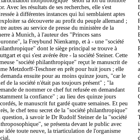
riarticulation morphologique" selon la loi du nombre
or. Avec les résultats de ses recherches, elle s'est
ressée à différentes instances qui lui semblaient aptes
exploiter sa découverte au profit du peuple allemand ;
tre autres au service de presse du ministère de la
erre à Munich, à l'auteur des "Princes sans
uronne", la Freybund Nienkamp, et à - une "société
ilanthropique" dont le siège principal se trouve à
uttgart et qui s'est avérée être - la société Steiner. Cette
meuse "société philanthropique" reçut le manuscrit de
e Metzdorff-Teschner en prêt pour huit jours ; elle
 demanda ensuite pour au moins quinze jours, "car le
ef de la société n'était pas toujours présent" ; "la
emande de nommer ce chef fut refusée en demandant
stamment la confiance" ; au lieu des quinze jours
cordés, le manuscrit fut gardé quatre semaines. Et peu
rès, le chef tenu secret de la "société philanthropique"
 question, à savoir le Dr Rudolf Steiner de la "société
throposophique", se présenta devant le public avec
e idée toute neuve, la triarticulation de l'organisme
cial.