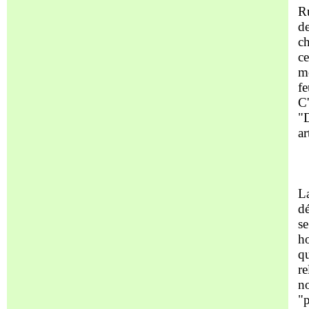
Ru
de
ch
ce
mo
fe
C'
"D
ar
La
dé
se
ho
qu
re
n
"p