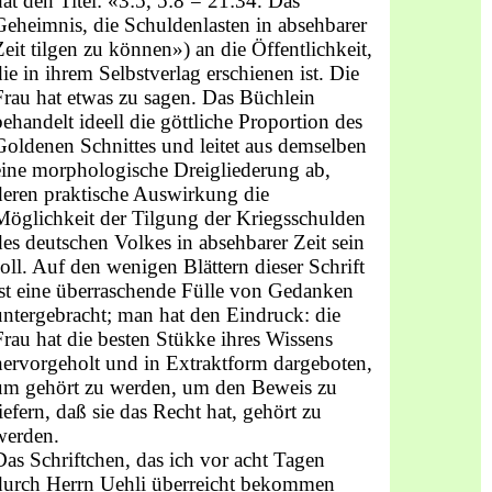
hat den Titel: «3:5, 5:8 = 21:34. Das
Geheimnis, die Schuldenlasten in absehbarer
Zeit tilgen zu können») an die Öffentlichkeit,
die in ihrem Selbstverlag erschienen ist. Die
Frau hat etwas zu sagen. Das Büchlein
behandelt ideell die göttliche Proportion des
Goldenen Schnittes und leitet aus demselben
eine morphologische Drei­gliederung ab,
deren praktische Auswirkung die
Möglichkeit der Tilgung der Kriegsschulden
des deutschen Volkes in absehbarer Zeit sein
soll. Auf den wenigen Blättern dieser Schrift
ist eine überraschende Fülle von Ge­danken
untergebracht; man hat den Eindruck: die
Frau hat die besten Stük­ke ihres Wissens
hervorgeholt und in Extraktform dargeboten,
um gehört zu werden, um den Beweis zu
liefern, daß sie das Recht hat, gehört zu
werden.
Das Schriftchen, das ich vor acht Tagen
durch Herrn Uehli überreicht bekommen