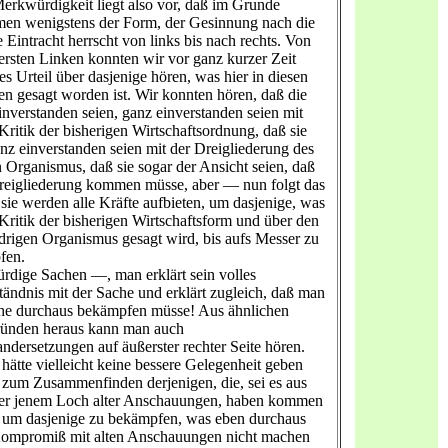
erkwürdigkeit liegt also vor, daß im Grunde
n wenigstens der Form, der Gesinnung nach die
e Eintracht herrscht von links bis nach rechts. Von
ersten Linken konnten wir vor ganz kurzer Zeit
es Urteil über dasjenige hören, was hier in diesen
en gesagt worden ist. Wir konnten hören, daß die
inverstanden seien, ganz einverstanden seien mit
Kritik der bisherigen Wirtschaftsordnung, daß sie
nz einverstanden seien mit der Dreigliederung des
n Organismus, daß sie sogar der Ansicht seien, daß
reigliederung kommen müsse, aber — nun folgt das
 sie werden alle Kräfte aufbieten, um dasjenige, was
 Kritik der bisherigen Wirtschaftsform und über den
edrigen Organismus gesagt wird, bis aufs Messer zu
fen.
dige Sachen —, man erklärt sein volles
tändnis mit der Sache und erklärt zugleich, daß man
he durchaus bekämpfen müsse! Aus ähnlichen
ründen heraus kann man auch
ndersetzungen auf äußerster rechter Seite hören.
 hätte vielleicht keine bessere Gelegenheit geben
zum Zusammenfinden derjenigen, die, sei es aus
er jenem Loch alter Anschauungen, haben kommen
 um dasjenige zu bekämpfen, was eben durchaus
Kompromiß mit alten Anschauungen nicht machen