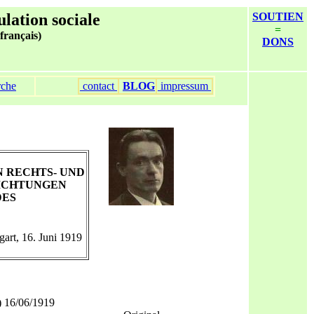
ulation sociale
SOUTIEN
=
 français)
DONS
rche
contact
BLOG
impressum
N RECHTS- UND
ICHTUNGEN
DES
tgart, 16. Juni 1919
) 16/06/1919