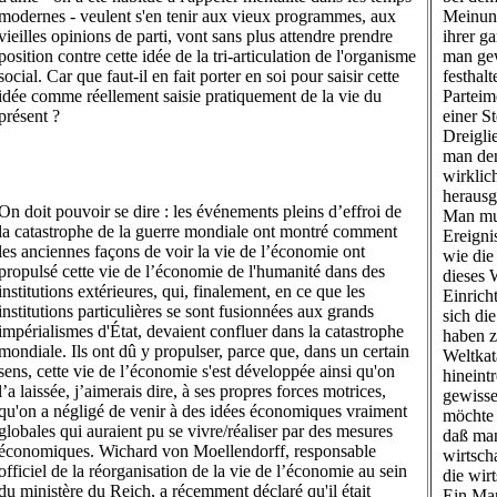
modernes - veulent s'en tenir aux vieux programmes, aux
Meinung
vieilles opinions de parti, vont sans plus attendre prendre
ihrer g
position contre cette idée de la tri-articulation de l'organisme
man gew
social. Car que faut-il en fait porter en soi pour saisir cette
festhal
idée comme réellement saisie pratiquement de la vie du
Parteim
présent ?
einer S
Dreigli
man den
wirklic
herausg
On doit pouvoir se dire : les événements pleins d’effroi de
Man muß
la catastrophe de la guerre mondiale ont montré comment
Ereigni
les anciennes façons de voir la vie de l’économie ont
wie die
propulsé cette vie de l’économie de l'humanité dans des
dieses 
institutions extérieures, qui, finalement, en ce que les
Einrich
institutions particulières se sont fusionnées aux grands
sich di
impérialismes d'État, devaient confluer dans la catastrophe
haben z
mondiale. Ils ont dû y propulser, parce que, dans un certain
Weltkat
sens, cette vie de l’économie s'est développée ainsi qu'on
hineint
l’a laissée, j’aimerais dire, à ses propres forces motrices,
gewisse
qu'on a négligé de venir à des idées économiques vraiment
möchte 
globales qui auraient pu se vivre/réaliser par des mesures
daß man
économiques. Wichard von Moellendorff, responsable
wirtsch
officiel de la réorganisation de la vie de l’économie au sein
die wir
du ministère du Reich, a récemment déclaré qu'il était
Ein Man