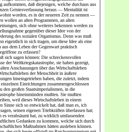
 aufkommen, daß diejenigen, welche durchaus aus
anzen Geistesverfassung heraus — Mentalität ist
ohnt worden, es in der neueren Zeit zu nennen —
ten wollen an alten Programmen, an alten
einungen, sich ohne weiteres bekennen werden zu
tellungnahme gegenüber dieser Idee von der
ederung des sozialen Organismus. Denn was muß
n eigentlich in sich tragen, um diese Idee als eine
h aus dem Leben der Gegenwart praktisch
egriffene zu erfassen?
 sich sagen können: Die schreckensvollen
sse der Weltkriegskatastrophe, sie haben gezeigt,
 alten Anschauungen über das Wirtschaftsleben
Wirtschaftsleben der Menschheit in äußere
tungen hineingetrieben haben, die zuletzt, indem
e einzelnen Einrichtungen zusammengeschlossen
u den großen Staatsimperialismen, in die
astrophe hineinmünden mußten. Sie mußten
reiben, weil dieses Wirtschaftsleben in einem
n Sinne sich so entwickelt hat, daß man es, ich
sagen, seinen eigenen Triebkräften überlassen hat;
 es verabsäumt hat, zu wirklich umfassenden
aftlichen Gedanken zu kommen, welche sich durch
tschaftlichen Maßnahmen hätten ausleben können.
n, der sich heute offiziell im Reichsministerium mit