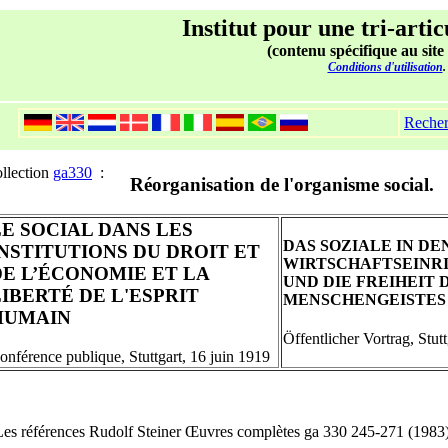
Institut pour une tri-artic
(contenu spécifique au site
Conditions d'utilisation
.
Reche
llection
ga330
:
Réorganisation de l'organisme social.
LE SOCIAL DANS LES
DAS SOZIALE IN DE
INSTITUTIONS DU DROIT ET
WIRTSCHAFTSEINR
DE L’ÉCONOMIE ET LA
UND DIE FREIHEIT 
LIBERTÉ DE L'ESPRIT
MENSCHENGEISTES
HUMAIN
Öffentlicher Vortrag, Stut
onférence publique, Stuttgart, 16 juin 1919
Les références Rudolf Steiner Œuvres complètes ga 330 245-271 (1983