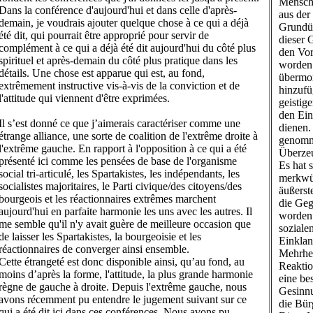
Menschh
Dans la conférence d'aujourd'hui et dans celle d'après-
aus der
demain, je voudrais ajouter quelque chose à ce qui a déjà
Grundü
été dit, qui pourrait être approprié pour servir de
dieser 
complément à ce qui a déjà été dit aujourd'hui du côté plus
den Vor
spirituel et après-demain du côté plus pratique dans les
worden 
détails. Une chose est apparue qui est, au fond,
übermor
extrêmement instructive vis-à-vis de la conviction et de
hinzufü
l'attitude qui viennent d'être exprimées.
geistig
den Ein
Il s’est donné ce que j’aimerais caractériser comme une
dienen.
étrange alliance, une sorte de coalition de l'extrême droite à
genomm
l'extrême gauche. En rapport à l'opposition à ce qui a été
Überzeu
présenté ici comme les pensées de base de l'organisme
Es hat 
social tri-articulé, les Spartakistes, les indépendants, les
merkwür
socialistes majoritaires, le Parti civique/des citoyens/des
äußerst
bourgeois et les réactionnaires extrêmes marchent
die Geg
aujourd'hui en parfaite harmonie les uns avec les autres. Il
worden 
me semble qu'il n'y avait guère de meilleure occasion que
soziale
de laisser les Spartakistes, la bourgeoisie et les
Einklan
réactionnaires de converger ainsi ensemble.
Mehrhei
Cette étrangeté est donc disponible ainsi, qu’au fond, au
Reaktio
moins d’après la forme, l'attitude, la plus grande harmonie
eine be
règne de gauche à droite. Depuis l'extrême gauche, nous
Gesinnu
avons récemment pu entendre le jugement suivant sur ce
die Bür
qui a été dit ici dans ces conférences. Nous avons pu