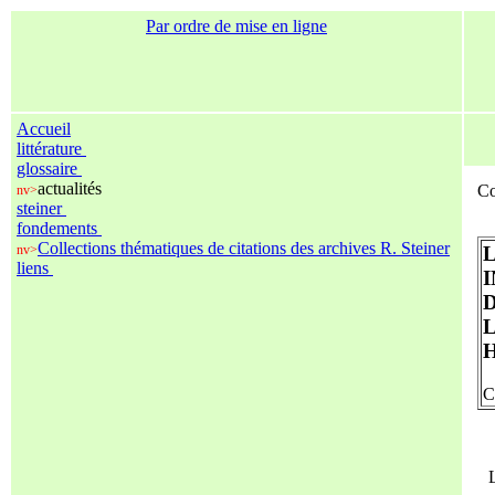
Par ordre de mise en ligne
Accueil
littérature
glossaire
actualités
Co
nv>
steiner
fondements
Collections thématiques de citations des archives R. Steiner
nv>
liens
C