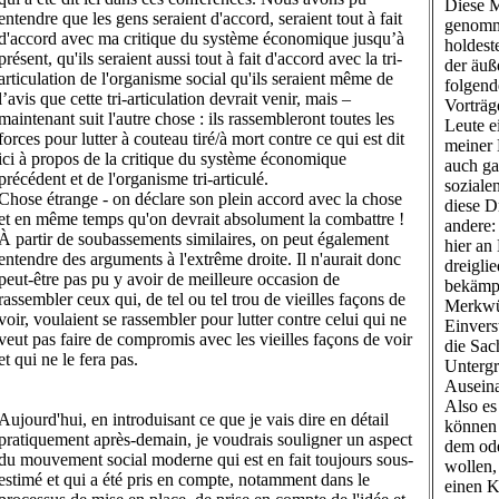
Diese M
entendre que les gens seraient d'accord, seraient tout à fait
genomme
d'accord avec ma critique du système économique jusqu’à
holdest
présent, qu'ils seraient aussi tout à fait d'accord avec la tri-
der äuß
articulation de l'organisme social qu'ils seraient même de
folgend
l’avis que cette tri-articulation devrait venir, mais –
Vorträg
maintenant suit l'autre chose : ils rassembleront toutes les
Leute e
forces pour lutter à couteau tiré/à mort contre ce qui est dit
meiner 
ici à propos de la critique du système économique
auch ga
précédent et de l'organisme tri-articulé.
soziale
Chose étrange - on déclare son plein accord avec la chose
diese D
et en même temps qu'on devrait absolument la combattre !
andere:
À partir de soubassements similaires, on peut également
hier an
entendre des arguments à l'extrême droite. Il n'aurait donc
dreigli
peut-être pas pu y avoir de meilleure occasion de
bekämp
rassembler ceux qui, de tel ou tel trou de vieilles façons de
Merkwür
voir, voulaient se rassembler pour lutter contre celui qui ne
Einvers
veut pas faire de compromis avec les vieilles façons de voir
die Sac
et qui ne le fera pas.
Unterg
Auseina
Also es
Aujourd'hui, en introduisant ce que je vais dire en détail
können 
pratiquement après-demain, je voudrais souligner un aspect
dem od
du mouvement social moderne qui est en fait toujours sous-
wollen,
estimé et qui a été pris en compte, notamment dans le
einen 