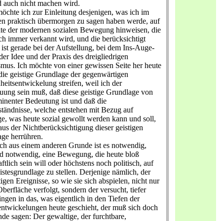
d auch nicht machen wird.
öchte ich zur Einleitung desjenigen, was ich im
en praktisch übermorgen zu sagen haben werde, auf
ite der modernen sozialen Bewegung hinweisen, die
ich immer verkannt wird, und die berücksichtigt
ist gerade bei der Aufstellung, bei dem Ins-Auge-
der Idee und der Praxis des dreigliedrigen
mus. Ich möchte von einer gewissen Seite her heute
die geistige Grundlage der gegenwärtigen
eitsentwickelung streifen, weil ich der
ung sein muß, daß diese geistige Grundlage von
inenter Bedeutung ist und daß die
tändnisse, welche entstehen mit Bezug auf
ge, was heute sozial gewollt werden kann und soll,
aus der Nichtberücksichtigung dieser geistigen
ge herrühren.
h aus einem anderen Grunde ist es notwendig,
d notwendig, eine Bewegung, die heute bloß
ftlich sein will oder höchstens noch politisch, auf
istesgrundlage zu stellen. Derjenige nämlich, der
igen Ereignisse, so wie sie sich abspielen, nicht nur
Oberfläche verfolgt, sondern der versucht, tiefer
ingen in das, was eigentlich in den Tiefen der
ntwickelungen heute geschieht, der muß sich doch
de sagen: Der gewaltige, der furchtbare,