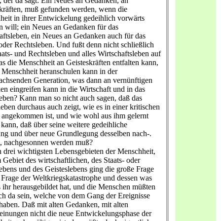
, der da sagt: Ein Neues an Gedanken, an
kräften, muß gefunden werden, wenn die
eit in ihrer Entwickelung gedeihlich vorwärts
will; ein Neues an Gedanken für das
aftsleben, ein Neues an Gedanken auch für das
 oder Rechtsleben. Und fußt denn nicht schließlich
taats- und Rechtsleben und alles Wirtschaftsleben auf
s die Menschheit an Geisteskräften entfalten kann,
 Menschheit heranschulen kann in der
chsenden Generation, was dann an vernünftigen
n eingreifen kann in die Wirtschaft und in das
eben? Kann man so nicht auch sagen, daß das
leben durchaus auch zeigt, wie es in einer kritischen
angekommen ist, und wie wohl aus ihm gelernt
kann, daß über seine weitere gedeihliche
ung und über neue Grundlegung desselben nach-.
t, nachgesonnen werden muß?
 drei wichtigsten Lebensgebieten der Menschheit,
 Gebiet des wirtschaftlichen, des Staats- oder
ebens und des Geisteslebens ging die große Frage
e Frage der Weltkriegskatastrophe und dessen was
s ihr herausgebildet hat, und die Menschen müßten
ich da sein, welche von dem Gang der Ereignisse
 haben. Daß mit alten Gedanken, mit alten
einungen nicht die neue Entwickelungsphase der