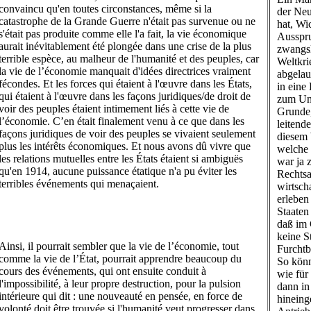
convaincu qu'en toutes circonstances, même si la
der Neu
catastrophe de la Grande Guerre n'était pas survenue ou ne
hat, Wi
s'était pas produite comme elle l'a fait, la vie économique
Ausspru
aurait inévitablement été plongée dans une crise de la plus
zwangsl
terrible espèce, au malheur de l'humanité et des peuples, car
Weltkri
la vie de l’économie manquait d'idées directrices vraiment
abgelau
fécondes. Et les forces qui étaient à l'œuvre dans les États,
in eine
qui étaient à l'œuvre dans les façons juridiques/de droit de
zum Ung
voir des peuples étaient intimement liés à cette vie de
Grunde,
l’économie. C’en était finalement venu à ce que dans les
leitend
façons juridiques de voir des peuples se vivaient seulement
diesem 
plus les intérêts économiques. Et nous avons dû vivre que
welche 
les relations mutuelles entre les États étaient si ambiguës
war ja 
qu'en 1914, aucune puissance étatique n'a pu éviter les
Rechtsa
terribles événements qui menaçaient.
wirtsch
erleben
Staaten
daß im 
keine S
Ainsi, il pourrait sembler que la vie de l’économie, tout
Furchtb
comme la vie de l’État, pourrait apprendre beaucoup du
So könn
cours des événements, qui ont ensuite conduit à
wie für
l'impossibilité, à leur propre destruction, pour la pulsion
dann in
intérieure qui dit : une nouveauté en pensée, en force de
hineing
volonté doit être trouvée si l'humanité veut progresser dans