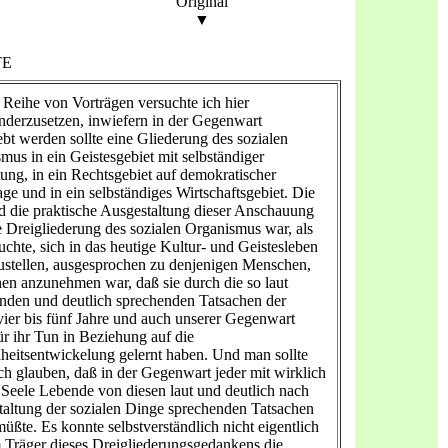
Original
▼
TE
r Reihe von Vorträgen versuchte ich hier
nderzusetzen, inwiefern in der Gegenwart
ebt werden sollte eine Gliederung des sozialen
mus in ein Geistesgebiet mit selbständiger
ung, in ein Rechtsgebiet auf demokratischer
ge und in ein selbständiges Wirtschaftsgebiet. Die
d die praktische Ausgestaltung dieser Anschauung
e Dreigliederung des sozialen Organismus war, als
suchte, sich in das heutige Kultur- und Geistesleben
ustellen, ausgesprochen zu denjenigen Menschen,
en anzunehmen war, daß sie durch die so laut
nden und deutlich sprechenden Tatsachen der
 vier bis fünf Jahre und auch unserer Gegenwart
ür ihr Tun in Beziehung auf die
eitsentwickelung gelernt haben. Und man sollte
ich glauben, daß in der Gegenwart jeder mit wirklich
Seele Lebende von diesen laut und deutlich nach
altung der sozialen Dinge sprechenden Tatsachen
müßte. Es konnte selbstverständlich nicht eigentlich
 Träger dieses Dreigliederungsgedankens die