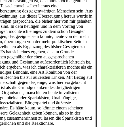
eit zu bewältigen ist, das müßte doch eigentlich
 Tatsachenwelt selber heraus eine
berzeugung des gegenwärtigen Menschen sein. Aus
Gesinnung, aus dieser Überzeugung heraus wurde in
trägen gesprochen, die bisher hier von mir gehalten
sind. In dem heutigen und in dem Vortrag von
gen möchte ich einiges zu dem schon Gesagten
gen, das geeignet sein könnte, heute von der mehr
en, übermorgen von der mehr praktischen Seite in
zelheiten als Ergänzung des bisher Gesagten zu
 Es hat sich eines ergeben, das im Grunde
en gegenüber der eben ausgesprochenen
gung und Gesinnung außerordentlich lehrreich ist.
sich ergeben, was ich charakterisieren möchte als ein
diges Bündnis, eine Art Koalition von der
en Rechten bis zur äußersten Linken. Mit Bezug auf
nerschaft gegen dasjenige, was hier vorgebracht
ist als die Grundgedanken des dreigliedrigen
n Organismus, marschieren heute in vollstem
ge miteinander Spartakisten, Unabhängige,
tssozialisten, Bürgerpartei und äußerste
näre. Es hätte kaum, so könnte einem scheinen,
ssere Gelegenheit geben können, als so in der
ng zusammenrinnen zu lassen die Spartakisten und
gerlichen und die Reaktionäre.