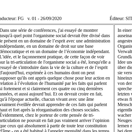
aducteur: FG v. 01
- 26/09/2020
Éditeur: SI
Dans une série de conférences, j'ai essayé de montrer
In eine
jusqu'à quel point l'organisme social devrait être divisé dans
auseina
le présent en un domaine de l’esprit avec une administration
angestr
indépendante, en un domaine de droit sur une base
Organis
démocratique et en un domaine de l’économie indépendant.
Verwalt
L'idée, et le façonnement pratique, de cette façon de voir
Grundla
sur la tri-articulation de l'organisme social a été, lorsqu'elle a
Idee un
essayé de s'introduire dans la vie de la culture et de l’esprit
über di
d'aujourd'hui, exprimée à ces humains dont on peut
sie ver
supposer qu'ils ont appris quelque chose pour leur action en
hineinz
relation à l’évolution de l'humanité par les faits qui parlent
von den
si fortement et si clairement ces quatre ou cinq dernières
spreche
années, et aussi aujourd’hui. Et on devrait croire en fait,
letzten
qu'à l'époque actuelle, chacun vivant avec une âme
etwas f
vraiment éveillée devrait apprendre de ces faits qui parlent
Menschh
haut et fort après la réorganisation des choses sociales.
eigentl
Évidemment, chez le porteur de cette pensée de tri-
wacher 
articulation ne pouvait en fait pas vraiment arriver l’opinion
Neugest
que ceux qui absolument à partir de toute leur constitution
lernen 
d'âme - on a été habitué à l'appeler mentalité dans les temps
bei dem