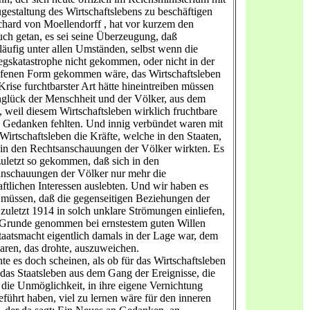
gestaltung des Wirtschaftslebens zu beschäftigen
chard von Moellendorff , hat vor kurzem den
ch getan, es sei seine Überzeugung, daß
äufig unter allen Umständen, selbst wenn die
egskatastrophe nicht gekommen, oder nicht in der
fenen Form gekommen wäre, das Wirtschaftsleben
 Krise furchtbarster Art hätte hineintreiben müssen
lück der Menschheit und der Völker, aus dem
 weil diesem Wirtschaftsleben wirklich fruchtbare
e Gedanken fehlten. Und innig verbündet waren mit
Wirtschaftsleben die Kräfte, welche in den Staaten,
in den Rechtsanschauungen der Völker wirkten. Es
zuletzt so gekommen, daß sich in den
nschauungen der Völker nur mehr die
aftlichen Interessen auslebten. Und wir haben es
 müssen, daß die gegenseitigen Beziehungen der
 zuletzt 1914 in solch unklare Strömungen einliefen,
Grunde genommen bei ernstestem guten Willen
taatsmacht eigentlich damals in der Lage war, dem
aren, das drohte, auszuweichen.
te es doch scheinen, als ob für das Wirtschaftsleben
 das Staatsleben aus dem Gang der Ereignisse, die
 die Unmöglichkeit, in ihre eigene Vernichtung
eführt haben, viel zu lernen wäre für den inneren