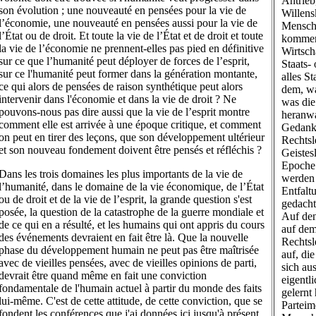
Antrieb
son évolution ; une nouveauté en pensées pour la vie de
Willens
l’économie, une nouveauté en pensées aussi pour la vie de
Menschh
l’État ou de droit. Et toute la vie de l’État et de droit et toute
kommen 
la vie de l’économie ne prennent-elles pas pied en définitive
Wirtsch
sur ce que l’humanité peut déployer de forces de l’esprit,
Staats-
sur ce l'humanité peut former dans la génération montante,
alles S
ce qui alors de pensées de raison synthétique peut alors
dem, wa
intervenir dans l'économie et dans la vie de droit ? Ne
was die
pouvons-nous pas dire aussi que la vie de l’esprit montre
heranwa
comment elle est arrivée à une époque critique, et comment
Gedanke
on peut en tirer des leçons, que son développement ultérieur
Rechtsl
et son nouveau fondement doivent être pensés et réfléchis ?
Geistes
Epoche 
Dans les trois domaines les plus importants de la vie de
werden 
l’humanité, dans le domaine de la vie économique, de l’État
Entfalt
ou de droit et de la vie de l’esprit, la grande question s'est
gedach
posée, la question de la catastrophe de la guerre mondiale et
Auf den
de ce qui en a résulté, et les humains qui ont appris du cours
auf dem
des événements devraient en fait être là. Que la nouvelle
Rechtsl
phase du développement humain ne peut pas être maîtrisée
auf, di
avec de vieilles pensées, avec de vieilles opinions de parti,
sich au
devrait être quand même en fait une conviction
eigentl
fondamentale de l'humain actuel à partir du monde des faits
gelernt
lui-même. C'est de cette attitude, de cette conviction, que se
Parteim
fondent les conférences que j'ai données ici jusqu'à présent.