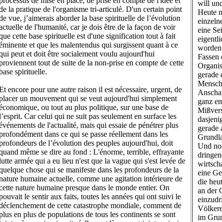
processus de mise en place, de prise en compte de l'idée et
will un
de la pratique de l'organisme tri-articulé. D'un certain point
Heute m
de vue, j’aimerais aborder la base spirituelle de l’évolution
einzeln
actuelle de l'humanité, car je dois être de la façon de voir
eine Se
que cette base spirituelle est d'une signification tout à fait
eigentl
éminente et que les malentendus qui surgissent quant à ce
worden 
qui peut et doit être socialement voulu aujourd'hui
Fassen 
proviennent tout de suite de la non-prise en compte de cette
Organis
base spirituelle.
gerade 
Menschh
Et encore pour une autre raison il est nécessaire, urgent, de
Anschau
placer un mouvement qui se veut aujourd'hui simplement
ganz em
économique, ou tout au plus politique, sur une base de
Mißvers
l’esprit. Car celui qui ne suit pas seulement en surface les
dasjeni
événements de l'actualité, mais qui essaie de pénétrer plus
gerade 
profondément dans ce qui se passe réellement dans les
Grundla
profondeurs de l’évolution des peuples aujourd'hui, doit
Und noc
quand même se dire au fond : L'énorme, terrible, effrayante
dringen
lutte armée qui a eu lieu n'est que la vague qui s'est levée de
wirtscha
quelque chose qui se manifeste dans les profondeurs de la
eine Ge
nature humaine actuelle, comme une agitation intérieure de
die heut
cette nature humaine presque dans le monde entier. On
an der 
pouvait le sentir aux faits, toutes les années qui ont suivi le
einzudr
déclenchement de cette catastrophe mondiale, comment de
Völkere
plus en plus de populations de tous les continents se sont
im Grun