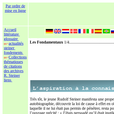
Par ordre de
mise en ligne
Accueil
littérature
glossaire
Les Fondamentaux
1/4.............................................
actualités
nv>
steiner
fondements
Collections
nv>
thématiques
de citations
des archives
R. Steiner
liens
Très tôt, le jeune Rudolf Steiner manifesta une prope
autobiographie, découvrir la loi de cause à effet en 
laquelle il ne lui était pas permis de pénétrer, rest
l’ouvrage précité : « J’étais persuadé qu’il était inut