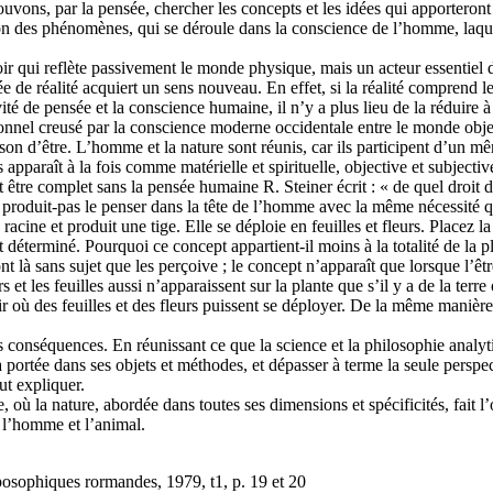
uvons, par la pensée, chercher les concepts et les idées qui apporteront
tion des phénomènes, qui se déroule dans la conscience de l’homme, laque
ir qui reflète passivement le monde physique, mais un acteur essentiel 
de réalité acquiert un sens nouveau. En effet, si la réalité comprend le
té de pensée et la conscience humaine, il n’y a plus lieu de la réduire à
ditionnel creusé par la conscience moderne occidentale entre le monde obje
ison d’être. L’homme et la nature sont réunis, car ils participent d’un
rs apparaît à la fois comme matérielle et spirituelle, objective et subjectiv
tre complet sans la pensée humaine R. Steiner écrit : « de quel droit d
roduit-pas le penser dans la tête de l’homme avec la même nécessité qu
racine et produit une tige. Elle se déploie en feuilles et fleurs. Placez la
 déterminé. Pourquoi ce concept appartient-il moins à la totalité de la p
s sont là sans sujet que les perçoive ; le concept n’apparaît que lorsque l’ê
s et les feuilles aussi n’apparaissent sur la plante que s’il y a de la terre
l’air où des feuilles et des fleurs puissent se déployer. De la même maniè
s conséquences. En réunissant ce que la science et la philosophie analy
 portée dans ses objets et méthodes, et dépasser à terme la seule perspecti
ut expliquer.
, où la nature, abordée dans toutes ses dimensions et spécificités, fait 
r l’homme et l’animal.
posophiques rormandes, 1979, t1, p. 19 et 20