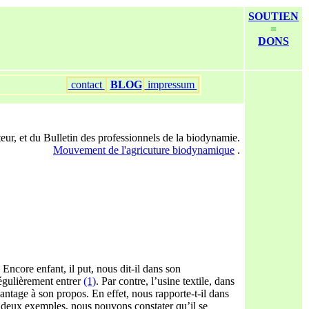
SOUTIEN
=
DONS
contact
BLOG
impressum
teur, et du Bulletin des professionnels de la biodynamie.
Mouvement de l'agricuture biodynamique
.
Encore enfant, il put, nous dit-il dans son
régulièrement entrer
(1)
. Par contre, l’usine textile, dans
vantage à son propos. En effet, nous rapporte-t-il dans
 deux exemples, nous pouvons constater qu’il se