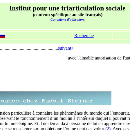
Institut pour une triarticulation sociale
(contenu spécifique au site français)
Conditions d'utilisation
.
Recherche
.................................................
suivant>
avec l'aimable autorisation de l'au
nsion particulière à connaître les phénomènes du monde qui l’entourait. 
observant le fonctionnement d’un moulin à l’intérieur duquel il pouvait 
a pour lui une énigme. Et il ne demanda à personne de lui en apprendre da
ile de se renseigner sur un objet que l’on ne peut pas voir »
(2)
. Avec ces