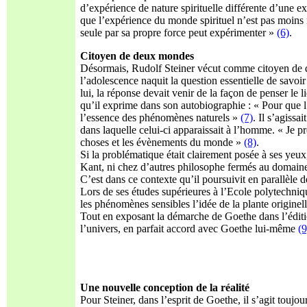
d’expérience de nature spirituelle différente d’une exp
que l’expérience du monde spirituel n’est pas moins 
seule par sa propre force peut expérimenter »
(6)
.
Citoyen de deux mondes
Désormais, Rudolf Steiner vécut comme citoyen de deux
l’adolescence naquit la question essentielle de savoi
lui, la réponse devait venir de la façon de penser le 
qu’il exprime dans son autobiographie : « Pour que 
l’essence des phénomènes naturels »
(7)
. Il s’agissa
dans laquelle celui-ci apparaissait à l’homme. « Je p
choses et les évènements du monde »
(8)
.
Si la problématique était clairement posée à ses yeu
Kant, ni chez d’autres philosophe fermés au domaine s
C’est dans ce contexte qu’il poursuivit en parallèle 
Lors de ses études supérieures à l’Ecole polytechniqu
les phénomènes sensibles l’idée de la plante origine
Tout en exposant la démarche de Goethe dans l’éditi
l’univers, en parfait accord avec Goethe lui-même
(9
Une nouvelle conception de la réalité
Pour Steiner, dans l’esprit de Goethe, il s’agit toujo