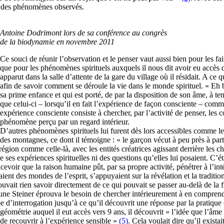
 des phénomènes observés.
Antoine Dodrimont lors de sa conférence au congrès
de la biodynamie en novembre 2011
Ce souci de réunir l’observation et le penser vaut aussi bien pour les f
que pour les phénomènes spirituels auxquels il nous dit avoir eu accès 
apparut dans la salle d’attente de la gare du village où il résidait. A ce
afin de savoir comment se déroule la vie dans le monde spirituel. « Eh b
sa prime enfance et qui est porté, de par la disposition de son âme, à te
que celui-ci – lorsqu’il en fait l’expérience de façon consciente – comm
expérience consciente consiste à chercher, par l’activité de penser, les 
phénomène perçu par un regard intérieur.
D’autres phénomènes spirituels lui furent dès lors accessibles comme les 
des montagnes, ce dont il témoigne : « le garçon vécut à peu près à part
égion comme celle-là, avec les entités créatrices agissant derrière les cho
e ses expériences spirituelles ni des questions qu’elles lui posaient. C’éta
oncevoir que la raison humaine pût, par sa propre activité, pénétrer à l’
ient des mondes de l’esprit, s’appuyaient sur la révélation et la traditio
ouvait rien savoir directement de ce qui pouvait se passer au-delà de la f
eune Steiner éprouva le besoin de chercher intérieurement à en comprend
 d’interrogation jusqu’à ce qu’il découvrit une réponse par la pratique 
ométrie auquel il eut accès vers 9 ans, il découvrit « l’idée que l’âme
de recouvrir à l’expérience sensible »
(5)
. Cela voulait dire qu’il exista