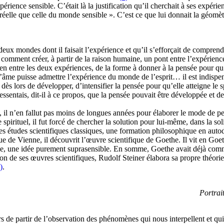
érience sensible. C’était là la justification qu’il cherchait à ses expérien
réelle que celle du monde sensible ». C’est ce que lui donnait la géomèt
 mondes dont il faisait l’expérience et qu’il s’efforçait de comprendre
r comment créer, à partir de la raison humaine, un pont entre l’expérien
lien entre les deux expériences, de la forme à donner à la pensée pour qu’
l’âme puisse admettre l’expérience du monde de l’esprit… il est indisp
it dès lors de développer, d’intensifier la pensée pour qu’elle atteigne le 
ressentais, dit-il à ce propos, que la pensée pouvait être développée et 
x, il n’en fallut pas moins de longues années pour élaborer le mode de p
pirituel, il fut forcé de chercher la solution pour lui-même, dans la sol
des études scientifiques classiques, une formation philosophique en autod
e de Vienne, il découvrit l’œuvre scientifique de Goethe. Il vit en Goet
lle, une idée purement suprasensible. En somme, Goethe avait déjà comme
on de ses œuvres scientifiques, Rudolf Steiner élabora sa propre théori
)
.
Portrai
urs de partir de l’observation des phénomènes qui nous interpellent et qu