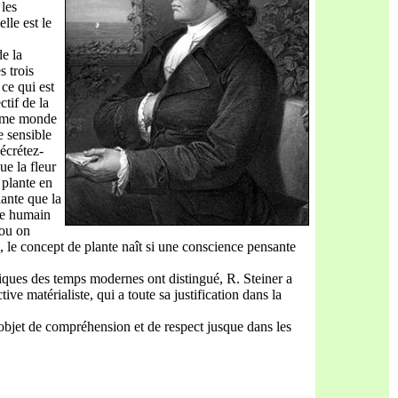
 les
lle est le
de la
s trois
 ce qui est
ctif de la
 même monde
e sensible
écrétez-
e la fleur
 plante en
lante que la
tre humain
 ou on
re, le concept de plante naît si une conscience pensante
tiques des temps modernes ont distingué, R. Steiner a
ve matérialiste, qui a toute sa justification dans la
l’objet de compréhension et de respect jusque dans les