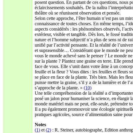
posent question. En partant de ces questions, nous po
éclaircissements souhaités. De la naîtra l’interpréta
théâtre où se réunissent observation et pensée.
Selon cette approche, l’être humain n’est pas un miro
connaissance de toutes choses. En même temps, l’idée 
aspects considérés : les phénomènes observés, l’activi
extérieur, visible et tangible. Dès lors, le fossé tra
nature et l’homme subjectif n’a plus de sens ni de ra
unifié par l’activité pensante. Et la réalité de l’unive
et suprasensible… Considérant que le monde ne peut ê
vous le monde achevé sans le penser ? Le monde ne p
sur la plante ? Plantez une graine en terre. Elle prend 
face de vous. Elle s’unit dans votre âme à un concept
feuille et la fleur ? Vous dites : les feuilles et fleur
se place en face de la plante. Très bien. Mais les fleur
puisse mettre la graine, s’il y a de la lumière et de 
s’approche de la plante. »
(10)
Une telle compréhension de la réalité a d’importante
posé un jalon pour humaniser la science, en élargir la
monde matériel mais ne peut, elle-seule, prétendre to
Il a pu également promouvoir une écologie spirituelle
pratiques agricoles, source d’alimentation saine pou
Notes
(1)
et
(2)
: R. Steiner, autobiographe, Edition anthro