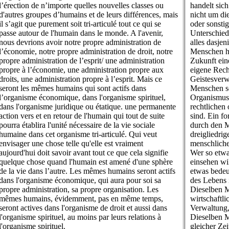
l’érection de n’importe quelles nouvelles classes ou
handelt sic
d'autres groupes d’humains et de leurs différences, mais
nicht um di
il s’agit que purement soit tri-articulé tout ce qui se
oder sonsti
passe autour de l'humain dans le monde. A l'avenir,
Unterschied
nous devrions avoir notre propre administration de
alles dasje
l’économie, notre propre administration de droit, notre
Menschen he
propre administration de l’esprit/ une administration
Zukunft ein
propre à l’économie, une administration propre aux
eigene Rech
droits, une administration propre à l’esprit. Mais ce
Geistesverw
seront les mêmes humains qui sont actifs dans
Menschen sei
l’organisme économique, dans l'organisme spirituel,
Organismus,
dans l'organisme juridique ou étatique. une permanente
rechtlichen 
action vers et en retour de l'humain qui tout de suite
sind. Ein f
pourra établira l'unité nécessaire de la vie sociale
durch den M
humaine dans cet organisme tri-articulé. Qui veut
dreigliedri
envisager une chose telle qu'elle est vraiment
menschliche
aujourd'hui doit savoir avant tout ce que cela signifie
Wer so etwa
quelque chose quand l'humain est amené d'une sphère
einsehen wi
de la vie dans l’autre. Les mêmes humains seront actifs
etwas bedeu
dans l'organisme économique, qui aura pour soi sa
des Lebens 
propre administration, sa propre organisation. Les
Dieselben M
mêmes humains, évidemment, pas en même temps,
wirtschaftli
seront actives dans l'organisme de droit et aussi dans
Verwaltung,
l'organisme spirituel, au moins par leurs relations à
Dieselben M
l'organisme spirituel.
gleicher Zei