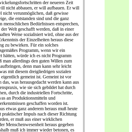
ickelungsfortschritten der neueren Zeit
ill nicht abbauen, er will aufbauen. Er will
l nicht verunmöglichen, daß gewisse
ige, die entstanden sind und die ganz
n menschlichen Bedürfnissen entsprechen,
 der Welt geschafft werden, daß in einer
aften Weise sozialisiert wird, ohne aus der
Erkenntnis der Einzelheiten heraus diese
ung zu bewirken. Für ein solches
tsgemäßes Programm, wenn wir ein
t hätten, würde ich es nicht Programm
 man allerdings den guten Willen zum
 aufbringen, denn man kann sehr leicht
was mit diesem dreigliedrigen sozialen
eigentlich gemeint ist. Gemeint ist vor
n das, was herausgedacht werden kann aus
nspraxis, wie sie sich gebildet hat durch
hen, durch die industriellen Fortschritte,
was an Produktionsmitteln und
erkenntnissen geschaffen worden ist.
aus etwas ganz anderem heraus muß heute
t praktischer Impuls nach dieser Richtung
den, er muß aus einer wirklichen
 der Menschenwesenheit heraus gegeben
halb muß ich immer wieder betonen, es