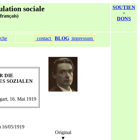
ulation sociale
SOUTIEN
=
 français)
DONS
rche
contact
BLOG
impressum
R DIE
ES SOZIALEN
tgart, 16. Mai 1919
) 16/05/1919
Original
▼