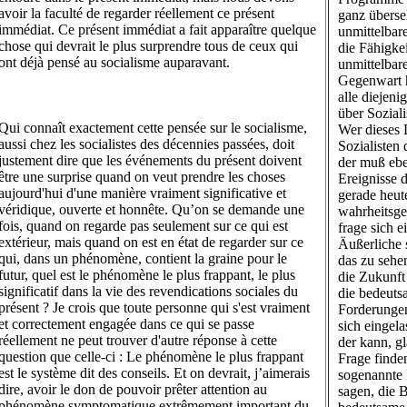
avoir la faculté de regarder réellement ce présent
ganz überse
immédiat. Ce présent immédiat a fait apparaître quelque
unmittelbar
chose qui devrait le plus surprendre tous de ceux qui
die Fähigke
ont déjà pensé au socialisme auparavant.
unmittelbar
Gegenwart h
alle diejeni
über Sozial
Qui connaît exactement cette pensée sur le socialisme,
Wer dieses 
aussi chez les socialistes des décennies passées, doit
Sozialisten
justement dire que les événements du présent doivent
der muß ebe
être une surprise quand on veut prendre les choses
Ereignisse 
aujourd'hui d'une manière vraiment significative et
gerade heut
véridique, ouverte et honnête. Qu’on se demande une
wahrheitsge
fois, quand on regarde pas seulement sur ce qui est
frage sich 
extérieur, mais quand on est en état de regarder sur ce
Äußerliche 
qui, dans un phénomène, contient la graine pour le
das zu sehe
futur, quel est le phénomène le plus frappant, le plus
die Zukunft 
significatif dans la vie des revendications sociales du
die bedeuts
présent ? Je crois que toute personne qui s'est vraiment
Forderunge
et correctement engagée dans ce qui se passe
sich eingela
réellement ne peut trouver d'autre réponse à cette
der kann, g
question que celle-ci : Le phénomène le plus frappant
Frage finden
est le système dit des conseils. Et on devrait, j’aimerais
sogenannte 
dire, avoir le don de pouvoir prêter attention au
sagen, die 
phénomène symptomatique extrêmement important du