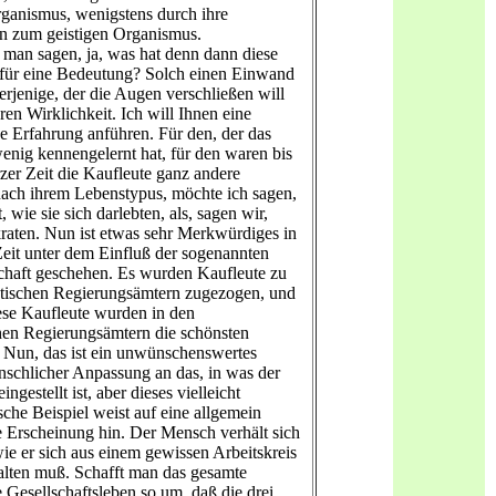
rganismus, wenigstens durch ihre
n zum geistigen Organismus.
man sagen, ja, was hat denn dann diese
für eine Bedeutung? Solch einen Einwand
erjenige, der die Augen verschließen will
en Wirklichkeit. Ich will Ihnen eine
e Erfahrung anführen. Für den, der das
enig kennengelernt hat, für den waren bis
rzer Zeit die Kaufleute ganz andere
ch ihrem Lebenstypus, möchte ich sagen,
, wie sie sich darlebten, als, sagen wir,
kraten. Nun ist etwas sehr Merkwürdiges in
 Zeit unter dem Einfluß der sogenannten
chaft geschehen. Es wurden Kaufleute zu
tischen Regierungsämtern zugezogen, und
iese Kaufleute wurden in den
hen Regierungsämtern die schönsten
 Nun, das ist ein unwünschenswertes
nschlicher Anpassung an das, in was der
ngestellt ist, aber dieses vielleicht
che Beispiel weist auf eine allgemein
 Erscheinung hin. Der Mensch verhält sich
wie er sich aus einem gewissen Arbeitskreis
alten muß. Schafft man das gesamte
 Gesellschaftsleben so um, daß die drei