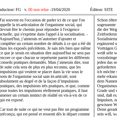
aducteur: FG v.
00 non relue
-19/04/2020
Éditeur: SITE
J'ai souvent eu l'occasion de parler ici de ce que l'on
Schon öfters
appelle la tri-articulation de l'organisme social, qui
sogenannte 
devrait être le chemin pour répondre à l'exigence
die der Weg
actuelle, qui s'exprime dans l'appel à la socialisation. -
Zeitforderu
Aujourd'hui, j’aimerais m’autoriser d'ajouter et
Sozialisier
compléter un certain nombre de détails à ce qui a été dit
ergänzend u
dans les exposés précédents. Je sais très bien que même
Vorträgen G
ce que je serais en situation dire aujourd'hui ne sera pas
weiß sehr w
encore ce que chacun se représente parmi les différents
vorzubringe
conseils pratiques demandés. Mais j’aimerais dire, tout
jeden das se
de suite cela sera de plus en plus reconnu, que les
geforderten
impulsions qui veulent se placer dans la vie sous le
ich möchte 
nom de l'organisme social sain tri-articulé, sont
mehr erkann
absolument au degré et de la façon d’impulsions
dem Namen d
pratiques, des impulsions très pratiques, et que, comme
Organismus 
pour toutes les impulsions réellement pratiques, il faut
Grade und v
amener un certain instinct de réalité en vis-à-vis de ce
sind, daß es
qui est exposé.
Impulsen, n
gewissen Wi
Car tout de suite ce qui ne veut pas être un programme
Denn gerade
préconçu, qui est pensé et ressenti dès le départ comme
sein will, 