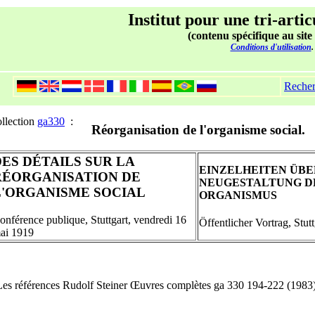
Institut pour une tri-artic
(contenu spécifique au site
Conditions d'utilisation
.
Reche
llection
ga330
:
Réorganisation de l'organisme social.
DES DÉTAILS SUR LA
EINZELHEITEN ÜBE
RÉORGANISATION DE
NEUGESTALTUNG D
L'ORGANISME SOCIAL
ORGANISMUS
onférence publique, Stuttgart, vendredi 16
Öffentlicher Vortrag, Stut
ai 1919
Les références Rudolf Steiner Œuvres complètes ga 330 194-222 (1983