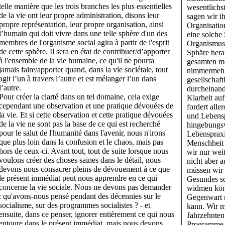
telle manière que les trois branches les plus essentielles
wesentlichs
de la vie ont leur propre administration, disons leur
sagen wir ih
propre représentation, leur propre organisation, ainsi
Organisatio
l’humain qui doit vivre dans une telle sphère d'un des
eine solche 
membres de l'organisme social agira à partir de l'esprit
Organismus 
de cette sphère. Il sera en état de contribuer/d’apporter
Sphäre hera
à l'ensemble de la vie humaine, ce qu'il ne pourra
gesamten me
jamais faire/apporter quand, dans la vie sociétale, tout
nimmermehr 
agit l’un à travers l’autre et est mélanger l’un dans
gesellschaf
l’autre.
durcheinand
Pour créer la clarté dans un tel domaine, cela exige
Klarheit au
cependant une observation et une pratique dévouées de
fordert all
la vie. Et si cette observation et cette pratique dévouées
und Lebensp
de la vie ne sont pas la base de ce qui est recherché
hingebungs
pour le salut de l'humanité dans l'avenir, nous n'irons
Lebenspraxi
que plus loin dans la confusion et le chaos, mais pas
Menschheit 
hors de ceux-ci. Avant tout, tout de suite lorsque nous
wir nur wei
voulons créer des choses saines dans le détail, nous
nicht aber 
devons nous consacrer pleins de dévouement à ce que
müssen wir 
le présent immédiat peut nous apprendre en ce qui
Gesundes sc
concerne la vie sociale. Nous ne devons pas demander
widmen könn
: qu'avons-nous pensé pendant des décennies sur le
Gegenwart m
socialisme, sur des programmes socialistes ? - et
kann. Wir m
ensuite, dans ce penser, ignorer entièrement ce qui nous
Jahrzehnten 
entoure dans le présent immédiat, mais nous devons
Programme 