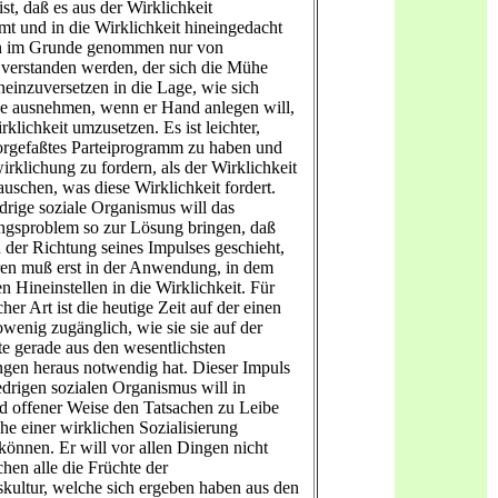
st, daß es aus der Wirklichkeit
mt und in die Wirklichkeit hineingedacht
ann im Grunde genommen nur von
verstanden werden, der sich die Mühe
ineinzuversetzen in die Lage, wie sich
e ausnehmen, wenn er Hand anlegen will,
irklichkeit umzusetzen. Es ist leichter,
orgefaßtes Parteiprogramm zu haben und
irklichung zu fordern, als der Wirklichkeit
auschen, was diese Wirklichkeit fordert.
edrige soziale Organismus will das
ungsproblem so zur Lösung bringen, daß
n der Richtung seines Impulses geschieht,
en muß erst in der Anwendung, in dem
n Hineinstellen in die Wirklichkeit. Für
her Art ist die heutige Zeit auf der einen
owenig zugänglich, wie sie sie auf der
te gerade aus den wesentlichsten
ngen heraus notwendig hat. Dieser Impuls
edrigen sozialen Organismus will in
nd offener Weise den Tatsachen zu Leibe
he einer wirklichen Sozialisierung
 können. Er will vor allen Dingen nicht
hen alle die Früchte der
kultur, welche sich ergeben haben aus den