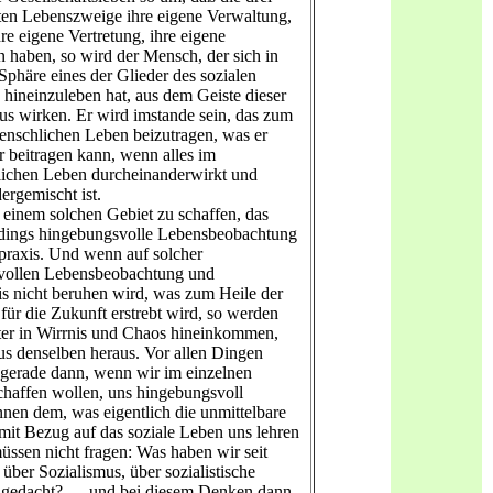
ten Lebenszweige ihre eigene Verwaltung,
re eigene Vertretung, ihre eigene
n haben, so wird der Mensch, der sich in
Sphäre eines der Glieder des sozialen
hineinzuleben hat, aus dem Geiste dieser
us wirken. Er wird imstande sein, das zum
nschlichen Leben beizutragen, was er
beitragen kann, wenn alles im
tlichen Leben durcheinanderwirkt und
ergemischt ist.
f einem solchen Gebiet zu schaffen, das
erdings hingebungsvolle Lebensbeobachtung
raxis. Und wenn auf solcher
vollen Lebensbeobachtung und
s nicht beruhen wird, was zum Heile der
für die Zukunft erstrebt wird, so werden
ter in Wirrnis und Chaos hineinkommen,
aus denselben heraus. Vor allen Dingen
gerade dann, wenn wir im einzelnen
haffen wollen, uns hingebungsvoll
en dem, was eigentlich die unmittelbare
it Bezug auf das soziale Leben uns lehren
üssen nicht fragen: Was haben wir seit
über Sozialismus, über sozialistische
gedacht? — und bei diesem Denken dann