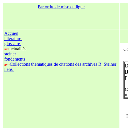
Par ordre de mise en ligne
Accueil
littérature
glossaire
actualités
Co
nv>
steiner
fondements
Collections thématiques de citations des archives R. Steiner
nv>
liens
C
m