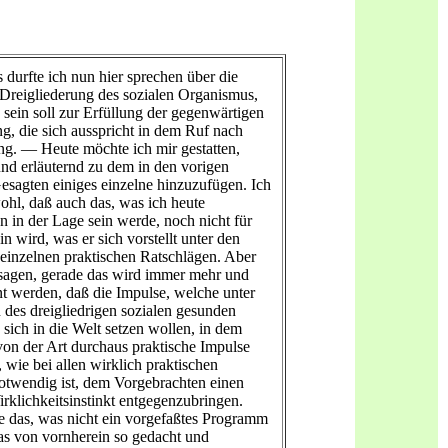
 durfte ich nun hier sprechen über die
Dreigliederung des sozialen Organismus,
 sein soll zur Erfüllung der gegenwärtigen
ng, die sich ausspricht in dem Ruf nach
ung. — Heute möchte ich mir gestatten,
nd erläuternd zu dem in den vorigen
esagten einiges einzelne hinzuzufügen. Ich
ohl, daß auch das, was ich heute
n in der Lage sein werde, noch nicht für
in wird, was er sich vorstellt unter den
 einzelnen praktischen Ratschlägen. Aber
sagen, gerade das wird immer mehr und
t werden, daß die Impulse, welche unter
es dreigliedrigen sozialen gesunden
sich in die Welt setzen wollen, in dem
on der Art durchaus praktische Impulse
, wie bei allen wirklich praktischen
otwendig ist, dem Vorgebrachten einen
rklichkeitsinstinkt entgegenzubringen.
 das, was nicht ein vorgefaßtes Programm
was von vornherein so gedacht und