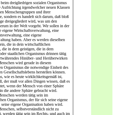
h beim dreigliedrigen sozialen Organismus
e Aufrichtung irgendwelcher neuen Klassen
gen Menschengruppen und ihrer
e, sondern es handelt sich darum, daß bloß
nige dreigegliedert wird, was um den
rum in der Welt vorgeht. Wir sollen in der
e eigene Wirtschaftsverwaltung, eine
tsverwaltung, eine eigene
altung haben. Aber es werden dieselben
n, die in dein wirtschaftlichen
 die in dem geistigen, die in dem
oder staatlichen Organismus drinnen tätig
ortwährendes Hinüber- und Herüberwirken
enschen wird gerade in diesem
gen Organismus die notwendige Einheit des
n Gesellschaftslebens herstellen können.
s, wie es heute wirklichkeitsgemäß ist,
ll, der muß vor allen Dingen wissen, daß es
tet, wenn der Mensch von einer Sphäre
in die andere Sphäre gebracht wird.
enschen werden tätig sein im
chen Organismus, der für sich seine eigene
 seine eigene Organisation haben wird.
enschen, selbstverständlich nicht zu
t, werden tätig sein im Rechts- und auch im