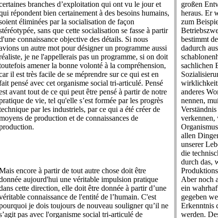
certaines branches d’exploitation qui ont vu le jour et
großen Entw
qui répondent bien certainement à des besoins humains,
heraus. Er w
soient éliminées par la socialisation de façon
zum Beispie
stéréotypée, sans que cette socialisation se fasse à partir
Betriebszwe
d'une connaissance objective des détails. Si nous
bestimmt de
avions un autre mot pour désigner un programme aussi
dadurch aus
réaliste, je ne l'appellerais pas un programme, si on doit
schablonenh
toutefois amener la bonne volonté à la compréhension,
sachlichen 
car il est très facile de se méprendre sur ce qui est en
Sozialisier
fait pensé avec cet organisme social tri-articulé. Pensé
wirklichkei
est avant tout de ce qui peut être pensé à partir de notre
anderes Wor
pratique de vie, tel qu'elle s’est formée par les progrès
nennen, muß
technique par les industriels, par ce qui a été créer de
Verständnis
moyens de production et de connaissances de
verkennen, 
production.
Organismus 
allen Dinge
unserer Lebe
die technisc
durch das, 
Mais encore à partir de tout autre chose doit être
Produktions
donnée aujourd'hui une véritable impulsion pratique
Aber noch 
dans cette direction, elle doit être donnée à partir d’une
ein wahrhaf
véritable connaissance de l'entité de l’humain. C'est
gegeben wer
pourquoi je dois toujours de nouveau souligner qu’il ne
Erkenntnis
s’agit pas avec l'organisme social tri-articulé de
werden. Des