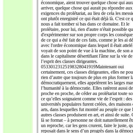
économique, aient trouver quelque chose qui aura
arriver, quelque chose qui aurait pu répondre aux
exigences du prolétariat, au lieu de cela les messi
ont plutôt enregistré ce qui était déjà là. C'est ce 
nous a fait tomber si bas dans ce domaine. Et le
prolétaire, pour lui, rien d'autre n'était possible q
d'expérimenter sur son propre corps les conséqu
de ce qui a été fait de ces faits, comme je les ai dé
avec l'ordre économique dans lequel il était attelé.
voyait de son point de vue à la machine, de son a
dans le capitalisme désertifiant l'âme sur la vie de
l’esprit des classes dirigeantes.
05330123125198328041919Maintenant oui
certainement, ces classes dirigeantes, elles ne po
rien d’autre que toujours de plus en plus former l
démocratiquement, elles appelèrent les larges ma
l’humanité à la démocratie. Elles ratèrent aussi de
proche en proche, de céder au prolétariat toute so
ce qu’elles soignaient comme vie de l’esprit : des
universités populaires furent créées, des maisons
arts, dans lesquelles fut montré au peuple ce que 
autres classes produisent en art, et ainsi de suite.
là se format – à personne ne doit naturellement êtr
un reproche, car les gens crurent, faire le juste, q
reposait dans le sens d’un progrès dans la démocr