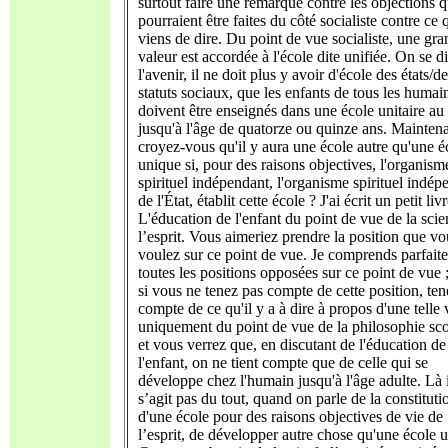
surtout faire une remarque contre les objections q
pourraient être faites du côté socialiste contre ce 
viens de dire. Du point de vue socialiste, une gr
valeur est accordée à l'école dite unifiée. On se di
l'avenir, il ne doit plus y avoir d'école des états/d
statuts sociaux, que les enfants de tous les humai
doivent être enseignés dans une école unitaire a
jusqu'à l'âge de quatorze ou quinze ans. Maintena
croyez-vous qu'il y aura une école autre qu'une é
unique si, pour des raisons objectives, l'organism
spirituel indépendant, l'organisme spirituel indép
de l'État, établit cette école ? J'ai écrit un petit livr
L'éducation de l'enfant du point de vue de la sci
l’esprit. Vous aimeriez prendre la position que vo
voulez sur ce point de vue. Je comprends parfait
toutes les positions opposées sur ce point de vue 
si vous ne tenez pas compte de cette position, ten
compte de ce qu'il y a à dire à propos d'une telle 
uniquement du point de vue de la philosophie sco
et vous verrez que, en discutant de l'éducation de
l'enfant, on ne tient compte que de celle qui se
développe chez l'humain jusqu'à l'âge adulte. Là 
s’agit pas du tout, quand on parle de la constituti
d'une école pour des raisons objectives de vie de
l’esprit, de développer autre chose qu'une école u