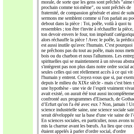
morale, de sorte que les gens sont prêchés "aime 
prochain comme toi-même", ou sont prêchés de
fraternité, de compassion générale et ainsi de suit
sermons me semblent comme si l'on parlait au po
debout dans la pièce : Toi, poêle, voilà à quoi tu
ressembles ; ton être t'invite à réchauffer la pièce,
ton devoir envers le four, ton impératif catégoriqu
alors réchauffe la pièce ! Avec le poêle, la prédic
est aussi inutile qu'avec l'humain. C'est pourquoi
ne prêchons pas du tout au poêle, mais nous met
bois ou du charbon et nous l'allumons. Les entrep
spirituelles qui se maintiennent à un niveau abstra
s'intègrent pas non plus dans notre ordre social ac
seules celles qui ont réellement accès à ce qui vit
l'humain y entrent. Croyez-vous que si, par exem
depuis le milieu du XIXe siècle - mais c'est bien 
une hypothèse - une vie de l’esprit vraiment viva
avait existé, on aurait été tout aussi incomplèteme
confronté aux programmes d'Eisenach, de Gothae
d’Erfurt qu'on l'a été avec eux ? Non, jamais ! U
science industrielle saine, une science sociale sai
serait développée sur la base d'une vie saine de l’
En sciences sociales, en particulier, nous avons t
mis la charrue avant les bœufs. Au lieu que ceux
étaient appelés à parler d'ordre social, d'ordre