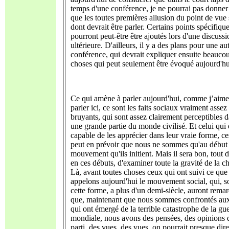
temps d'une conférence, je ne pourrai pas donner
que les toutes premières allusion du point de vue 
dont devrait être parler. Certains points spécifiqu
pourront peut-être être ajoutés lors d'une discussi
ultérieure. D'ailleurs, il y a des plans pour une au
conférence, qui devrait expliquer ensuite beauco
choses qui peut seulement être évoqué aujourd'hu
Ce qui amène à parler aujourd'hui, comme j’aime
parler ici, ce sont les faits sociaux vraiment assez
bruyants, qui sont assez clairement perceptibles 
une grande partie du monde civilisé. Et celui qui 
capable de les apprécier dans leur vraie forme, ces
peut en prévoir que nous ne sommes qu'au début
mouvement qu'ils initient. Mais il sera bon, tout d
en ces débuts, d'examiner toute la gravité de la c
Là, avant toutes choses ceux qui ont suivi ce que
appelons aujourd'hui le mouvement social, qui, s
cette forme, a plus d'un demi-siècle, auront rema
que, maintenant que nous sommes confrontés aux
qui ont émergé de la terrible catastrophe de la gu
mondiale, nous avons des pensées, des opinions 
parti, des vues, des vues, on pourrait presque dir