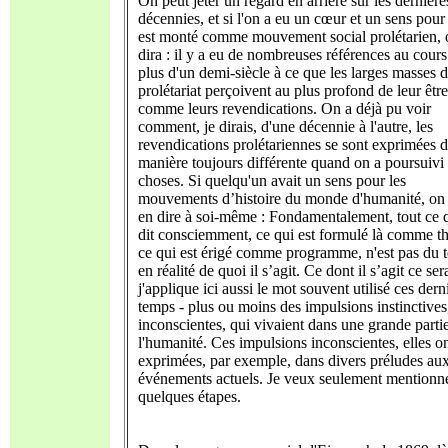
On peut jeter un regard en arrière sur les dernière
décennies, et si l'on a eu un cœur et un sens pour
est monté comme mouvement social prolétarien, 
dira : il y a eu de nombreuses références au cours
plus d'un demi-siècle à ce que les larges masses 
prolétariat perçoivent au plus profond de leur être
comme leurs revendications. On a déjà pu voir
comment, je dirais, d'une décennie à l'autre, les
revendications prolétariennes se sont exprimées 
manière toujours différente quand on a poursuivi 
choses. Si quelqu'un avait un sens pour les
mouvements d’histoire du monde d'humanité, on 
en dire à soi-même : Fondamentalement, tout ce q
dit consciemment, ce qui est formulé là comme th
ce qui est érigé comme programme, n'est pas du 
en réalité de quoi il s’agit. Ce dont il s’agit ce sera
j'applique ici aussi le mot souvent utilisé ces dern
temps - plus ou moins des impulsions instinctives
inconscientes, qui vivaient dans une grande parti
l'humanité. Ces impulsions inconscientes, elles on
exprimées, par exemple, dans divers préludes au
événements actuels. Je veux seulement mentionn
quelques étapes.