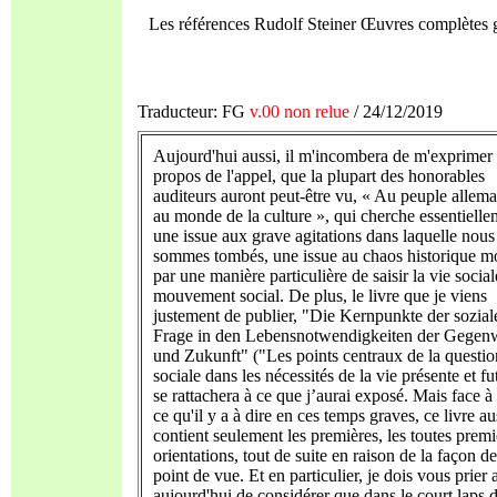
Les références Rudolf Steiner Œuvres complètes
Traducteur: FG
v.00 non relue
/ 24/12/2019
Aujourd'hui aussi, il m'incombera de m'exprimer
propos de l'appel, que la plupart des honorables
auditeurs auront peut-être vu, « Au peuple allema
au monde de la culture », qui cherche essentielle
une issue aux grave agitations dans laquelle nous
sommes tombés, une issue au chaos historique m
par une manière particulière de saisir la vie sociale
mouvement social. De plus, le livre que je viens
justement de publier, "Die Kernpunkte der sozial
Frage in den Lebensnotwendigkeiten der Gegen
und Zukunft" ("Les points centraux de la questio
sociale dans les nécessités de la vie présente et fu
se rattachera à ce que j’aurai exposé. Mais face à 
ce qu'il y a à dire en ces temps graves, ce livre au
contient seulement les premières, les toutes premi
orientations, tout de suite en raison de la façon d
point de vue. Et en particulier, je dois vous prier 
aujourd'hui de considérer que dans le court laps 