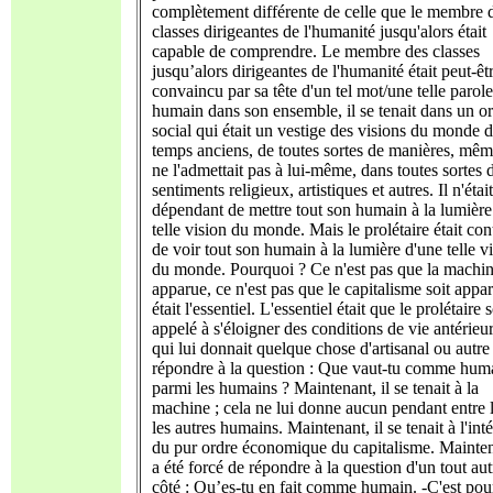
complètement différente de celle que le membre 
classes dirigeantes de l'humanité jusqu'alors était
capable de comprendre. Le membre des classes
jusqu’alors dirigeantes de l'humanité était peut-êt
convaincu par sa tête d'un tel mot/une telle parol
humain dans son ensemble, il se tenait dans un o
social qui était un vestige des visions du monde 
temps anciens, de toutes sortes de manières, même
ne l'admettait pas à lui-même, dans toutes sortes 
sentiments religieux, artistiques et autres. Il n'étai
dépendant de mettre tout son humain à la lumière
telle vision du monde. Mais le prolétaire était con
de voir tout son humain à la lumière d'une telle v
du monde. Pourquoi ? Ce n'est pas que la machin
apparue, ce n'est pas que le capitalisme soit appar
était l'essentiel. L'essentiel était que le prolétaire s
appelé à s'éloigner des conditions de vie antérieur
qui lui donnait quelque chose d'artisanal ou autre
répondre à la question : Que vaut-tu comme hum
parmi les humains ? Maintenant, il se tenait à la
machine ; cela ne lui donne aucun pendant entre l
les autres humains. Maintenant, il se tenait à l'inté
du pur ordre économique du capitalisme. Maintena
a été forcé de répondre à la question d'un tout aut
côté : Qu’es-tu en fait comme humain. -C'est pou