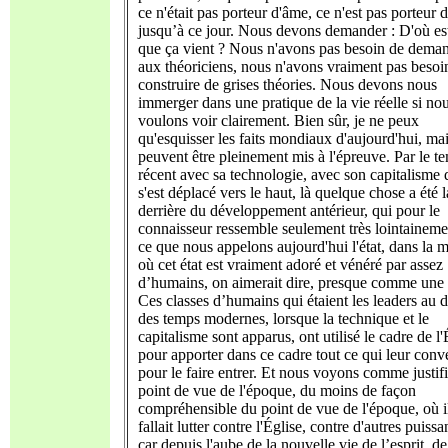
ce n'était pas porteur d'âme, ce n'est pas porteur 
jusqu’à ce jour. Nous devons demander : D'où es
que ça vient ? Nous n'avons pas besoin de dema
aux théoriciens, nous n'avons vraiment pas besoi
construire de grises théories. Nous devons nous
immerger dans une pratique de la vie réelle si no
voulons voir clairement. Bien sûr, je ne peux
qu'esquisser les faits mondiaux d'aujourd'hui, mai
peuvent être pleinement mis à l'épreuve. Par le t
récent avec sa technologie, avec son capitalisme 
s'est déplacé vers le haut, là quelque chose a été l
derrière du développement antérieur, qui pour le
connaisseur ressemble seulement très lointaineme
ce que nous appelons aujourd'hui l'état, dans la 
où cet état est vraiment adoré et vénéré par assez
d’humains, on aimerait dire, presque comme une 
Ces classes d’humains qui étaient les leaders au 
des temps modernes, lorsque la technique et le
capitalisme sont apparus, ont utilisé le cadre de l'
pour apporter dans ce cadre tout ce qui leur conv
pour le faire entrer. Et nous voyons comme justif
point de vue de l'époque, du moins de façon
compréhensible du point de vue de l'époque, où i
fallait lutter contre l'Église, contre d'autres puissa
car depuis l'aube de la nouvelle vie de l’esprit, de