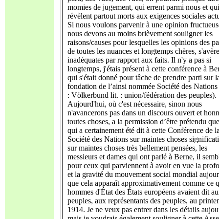
momies de jugement, qui errent parmi nous et qui
révèlent partout morts aux exigences sociales actu
Si nous voulons parvenir à une opinion fructueus
nous devons au moins brièvement souligner les
raisons/causes pour lesquelles les opinions des par
de toutes les nuances et longtemps chères, s'avère
inadéquates par rapport aux faits. Il n'y a pas si
longtemps, j'étais présent à cette conférence à Be
qui s'était donné pour tâche de prendre parti sur l
fondation de l’ainsi nommée Société des Nation
: Völkerbund lit. : union/fédération des peuples).
Aujourd'hui, où c'est nécessaire, sinon nous
n'avancerons pas dans un discours ouvert et honn
toutes choses, a la permission d’être prétendu qu
qui a certainement été dit à cette Conférence de l
Société des Nations sur maintes choses significat
sur maintes choses très bellement pensées, les
messieurs et dames qui ont parlé à Berne, il semb
pour ceux qui parviennent à avoir en vue la prof
et la gravité du mouvement social mondial aujour
que cela apparaît approximativement comme ce q
hommes d'État des États européens avaient dit a
peuples, aux représentants des peuples, au print
1914. Je ne veux pas entrer dans les détails aujou
mais je voudrais également souligner à cette Ass