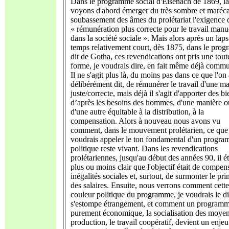
Dans le programme social d'Eisenach de 1869, l
voyons d'abord émerger du très sombre et maréc
soubassement des âmes du prolétariat l'exigence 
« rémunération plus correcte pour le travail manu
dans la société sociale ». Mais alors après un laps
temps relativement court, dès 1875, dans le pro
dit de Gotha, ces revendications ont pris une tout
forme, je voudrais dire, en fait même déjà commu
Il ne s'agit plus là, du moins pas dans ce que l'on
délibérément dit, de rémunérer le travail d'une m
juste/correcte, mais déjà il s'agit d'apporter des bi
d’après les besoins des hommes, d'une manière o
d'une autre équitable à la distribution, à la
compensation. Alors à nouveau nous avons vu
comment, dans le mouvement prolétarien, ce que 
voudrais appeler le ton fondamental d'un progr
politique reste vivant. Dans les revendications
prolétariennes, jusqu'au début des années 90, il ét
plus ou moins clair que l'objectif était de compens
inégalités sociales et, surtout, de surmonter le pri
des salaires. Ensuite, nous verrons comment cette
couleur politique du programme, je voudrais le di
s'estompe étrangement, et comment un program
purement économique, la socialisation des moye
production, le travail coopératif, devient un enjeu