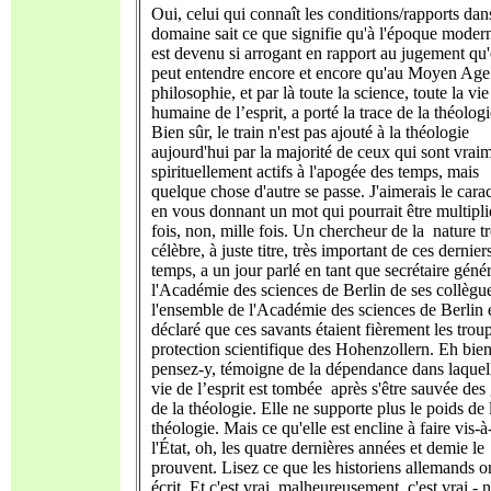
Oui, celui qui connaît les conditions/rapports dan
domaine sait ce que signifie qu'à l'époque moder
est devenu si arrogant en rapport au jugement qu
peut entendre encore et encore qu'au Moyen Age
philosophie, et par là toute la science, toute la vie
humaine de l’esprit, a porté la trace de la théologi
Bien sûr, le train n'est pas ajouté à la théologie
aujourd'hui par la majorité de ceux qui sont vrai
spirituellement actifs à l'apogée des temps, mais
quelque chose d'autre se passe. J'aimerais le carac
en vous donnant un mot qui pourrait être multipli
fois, non, mille fois. Un chercheur de la nature tr
célèbre, à juste titre, très important de ces dernier
temps, a un jour parlé en tant que secrétaire géné
l'Académie des sciences de Berlin de ses collègu
l'ensemble de l'Académie des sciences de Berlin 
déclaré que ces savants étaient fièrement les trou
protection scientifique des Hohenzollern. Eh bien
pensez-y, témoigne de la dépendance dans laquell
vie de l’esprit est tombée après s'être sauvée des 
de la théologie. Elle ne supporte plus le poids de 
théologie. Mais ce qu'elle est encline à faire vis-à
l'État, oh, les quatre dernières années et demie le
prouvent. Lisez ce que les historiens allemands o
écrit. Et c'est vrai, malheureusement, c'est vrai - 