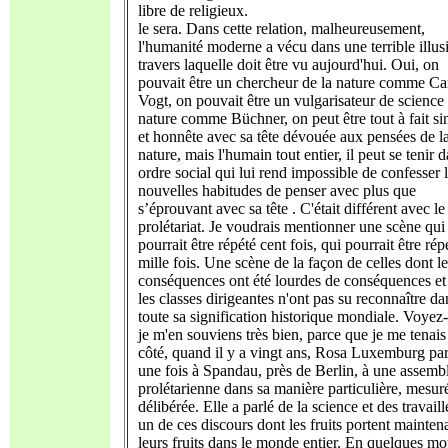
libre de religieux.
le sera. Dans cette relation, malheureusement,
l'humanité moderne a vécu dans une terrible illus
travers laquelle doit être vu aujourd'hui. Oui, on
pouvait être un chercheur de la nature comme Ca
Vogt, on pouvait être un vulgarisateur de science 
nature comme Büchner, on peut être tout à fait si
et honnête avec sa tête dévouée aux pensées de l
nature, mais l'humain tout entier, il peut se tenir 
ordre social qui lui rend impossible de confesser 
nouvelles habitudes de penser avec plus que
s’éprouvant avec sa tête . C'était différent avec le
prolétariat. Je voudrais mentionner une scène qui
pourrait être répété cent fois, qui pourrait être rép
mille fois. Une scène de la façon de celles dont le
conséquences ont été lourdes de conséquences et
les classes dirigeantes n'ont pas su reconnaître da
toute sa signification historique mondiale. Voyez
je m'en souviens très bien, parce que je me tenais
côté, quand il y a vingt ans, Rosa Luxemburg par
une fois à Spandau, près de Berlin, à une assemb
prolétarienne dans sa manière particulière, mesur
délibérée. Elle a parlé de la science et des travaill
un de ces discours dont les fruits portent mainten
leurs fruits dans le monde entier. En quelques mo