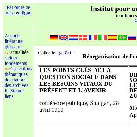
Par ordre de
Institut pour u
mise en ligne
(contenu s
C
Accueil
littérature
glossaire
actualités
Collection
ga330
:
nv>
Réorganisation de l'o
steiner
fondements
Collections
nv>
LES POINTS CLÉS DE LA
thématiques
DI
QUESTION SOCIALE DANS
SO
de citations
LES BESOINS VITAUX DU
L
des archives
PRÉSENT ET L'AVENIR
D
R. Steiner
Z
liens
conférence publique, Stuttgart, 28
öff
avril 1919
Ap