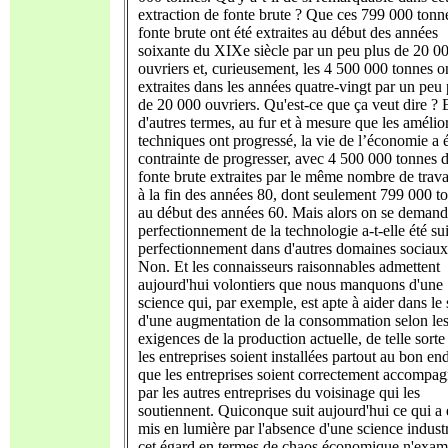
extraction de fonte brute ? Que ces 799 000 tonn
fonte brute ont été extraites au début des années
soixante du XIXe siècle par un peu plus de 20 0
ouvriers et, curieusement, les 4 500 000 tonnes on
extraites dans les années quatre-vingt par un peu 
de 20 000 ouvriers. Qu'est-ce que ça veut dire ? 
d'autres termes, au fur et à mesure que les amélio
techniques ont progressé, la vie de l’économie a 
contrainte de progresser, avec 4 500 000 tonnes 
fonte brute extraites par le même nombre de trava
à la fin des années 80, dont seulement 799 000 t
au début des années 60. Mais alors on se demand
perfectionnement de la technologie a-t-elle été su
perfectionnement dans d'autres domaines sociaux
Non. Et les connaisseurs raisonnables admettent
aujourd'hui volontiers que nous manquons d'une
science qui, par exemple, est apte à aider dans le
d'une augmentation de la consommation selon le
exigences de la production actuelle, de telle sorte
les entreprises soient installées partout au bon end
que les entreprises soient correctement accompa
par les autres entreprises du voisinage qui les
soutiennent. Quiconque suit aujourd'hui ce qui a 
mis en lumière par l'absence d'une science industr
cet égard en termes de chaos économique n'exam