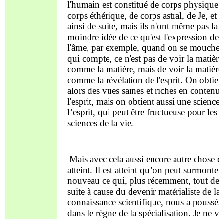
l'humain est constitué de corps physique
corps éthérique, de corps astral, de Je, et
ainsi de suite, mais ils n'ont même pas la
moindre idée de ce qu'est l'expression de
l'âme, par exemple, quand on se mouche
qui compte, ce n'est pas de voir la matièr
comme la matière, mais de voir la matièr
comme la révélation de l'esprit. On obtie
alors des vues saines et riches en conten
l'esprit, mais on obtient aussi une scienc
l’esprit, qui peut être fructueuse pour les
sciences de la vie.
Mais avec cela aussi encore autre chose est atteint. Il est atteint qu’on peut surmonter à nouveau ce qui, plus récemment, tout de suite à cause du devenir matérialiste de la connaissance scientifique, nous a poussés dans le règne de la spécialisation. Je ne veux vraiment pas aller dans une quelque philippique contre la spécialisation, car je connais très bien sa justification. Je sais que certaines choses doivent aujourd'hui être faites par spécialisation simplement parce qu'elles nécessitent une technique spécialisée. Mais le fait est que celui qui s'accroche à la matière, s'il devient spécialiste, ne pourra jamais avoir une vision du monde applicable dans la vie, car les processus matériels sont un champ infini. Ils sont un champ infini en dehors de la nature, ils sont un champ infini dans l'humain. Si l'on étudie seulement le système nerveux humain en fonction de tout ce qui a été disponible jusqu'à présent, on peut y consacrer beaucoup de temps, en tout cas autant de temps que les spécialistes veulent habituellement y consacrer. Mais si dans ce qui se passe dans le système nerveux vous n'avez devant vous que ce que sont les processus matériels, que ce qui est exprimé dans les termes abstraits qui font maintenant l'objet de la science, alors rien ne vous conduit vers quelque chose d'universel qui puisse devenir la base d'une vision du monde. Dès que vous commencez à regarder le système nerveux humain scientifiquement- spirituellement, disons que vous ne pouvez pas du tout regarder ce système nerveux sans que ce que vous y trouvez d'efficace en tant qu'esprit vous conduise immédiatement à ce qui appartient maintenant au système musculaire, au système osseux, au système sensoriel en tant que spirituel-d’âme, car le spirituel n'est pas quelque chose qui se sépare en parties individuelles comme la matière, mais le spirituel est quelque chose qui se déploie comme une forme de membre, comme un organisme. Et tout comme je ne peux pas regarder un humain en me contentant de regarder ses cinq doigts et le recouvre sinon, je ne peux pas regarder ainsi un détail scientifiquement-spirituellement sans que ce que je perçois chez cet individu comme âme spirituelle me conduise à une totalité. Si nous sommes amenés à une telle globalité - même s'il ne s'agit peut-être que d'un spécialiste de la recherche sur le cerveau ou les nerfs -, nous pourrons néanmoins obtenir une image globale de l'humain à partir de la contemplation de ce membre particulier de l'organisme humain ; nous serons alors amenés à obtenir quelque chose de réellement universel pour une vision du monde, et alors est disponible la chose particu