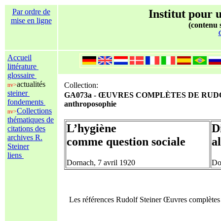
Par ordre de
Institut pour u
mise en ligne
(contenu s
C
Accueil
littérature
glossaire
actualités
Collection:
nv>
steiner
GA073a - ŒUVRES COMPLÈTES DE RUDOLF S
fondements
anthroposophie
Collections
nv>
thématiques de
L’hygiène
D
citations des
archives R.
comme question sociale
a
Steiner
liens
Dornach, 7 avril 1920
Do
Les références Rudolf Steiner Œuvres complète