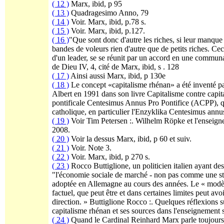
( 12 )
Marx, ibid, p 95
( 13 )
Quadragesimo Anno, 79
( 14 )
Voir. Marx, ibid, p.78 s.
( 15 )
Voir. Marx, ibid, p.127.
( 16 )
"Que sont donc d'autre les riches, si leur manque
bandes de voleurs rien d'autre que de petits riches. Ce
d'un leader, se se réunit par un accord en une communa
de Dieu IV, 4, cité de Marx, ibid, s . 128
( 17 )
Ainsi aussi Marx, ibid, p 130e
( 18 )
Le concept «capitalisme rhénan» a été inventé p
Albert en 1991 dans son livre Capitalisme contre capi
pontificale Centesimus Annus Pro Pontifice (ACPP), qu
catholique, en particulier l'Enzyklika Centesimus ann
( 19 )
Voir Tim Petersen :. Wilhelm Röpke et l'enseig
2008.
( 20 )
Voir la dessus Marx, ibid, p 60 et suiv.
( 21 )
Voir. Note 3.
( 22 )
Voir. Marx, ibid, p 270 s.
( 23 )
Rocco Buttiglione, un politicien italien ayant de
"l'économie sociale de marché - non pas comme une stru
adoptée en Allemagne au cours des années. Le « modèl
factuel, que peut être et dans certaines limites peut a
direction. » Buttiglione Rocco :. Quelques réflexions
capitalisme rhénan et ses sources dans l'enseignement 
( 24 )
Quand le Cardinal Reinhard Marx parle toujours d