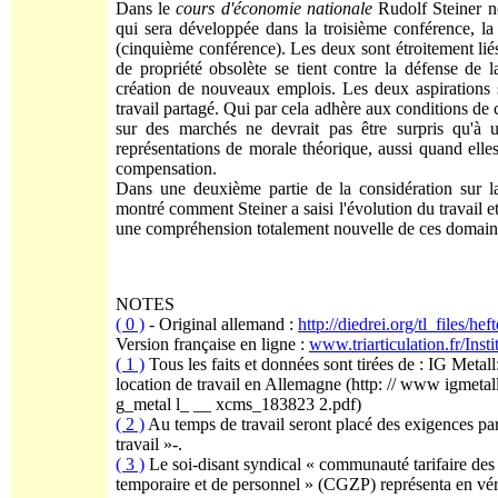
Dans le
cours d'économie nationale
Rudolf Steiner ne
qui sera développée dans la troisième conférence, 
(cinquième conférence). Les deux sont étroitement liés 
de propriété obsolète se tient contre la défense de l
création de nouveaux emplois. Les deux aspirations
travail partagé. Qui par cela adhère aux conditions de ce
sur des marchés ne devrait pas être surpris qu'à 
représentations de morale théorique, aussi quand elle
compensation.
Dans une deuxième partie de la considération sur 
montré comment Steiner a saisi l'évolution du travail e
une compréhension totalement nouvelle de ces domain
NOTES
( 0 )
- Original allemand :
http://diedrei.org/tl_files/
Version française en ligne :
www.triarticulation.fr/Inst
( 1 )
Tous les faits et données sont tirées de : IG Metall: 
location de travail en Allemagne (http: // www igmet
g_metal l_ __ xcms_183823 2.pdf)
( 2 )
Au temps de travail seront placé des exigences parti
travail »-.
( 3 )
Le soi-disant syndical « communauté tarifaire des 
temporaire et de personnel » (CGZP) représenta en véri