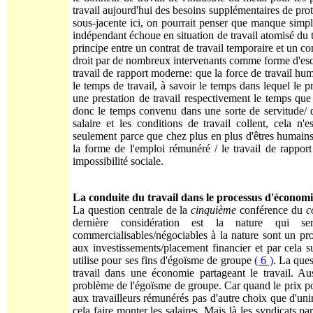
travail aujourd'hui des besoins supplémentaires de pro
sous-jacente ici, on pourrait penser que manque simp
indépendant échoue en situation de travail atomisé du t
principe entre un contrat de travail temporaire et un co
droit par de nombreux intervenants comme forme d'e
travail de rapport moderne: que la force de travail hu
le temps de travail, à savoir le temps dans lequel le p
une prestation de travail respectivement le temps que
donc le temps convenu dans une sorte de servitude/ d
salaire et les conditions de travail collent, cela 
seulement parce que chez plus en plus d'êtres humains 
la forme de l'emploi rémunéré / le travail de rappo
impossibilité sociale.
La conduite du travail dans le processus d'économ
La question centrale de la
cinquième
conférence du
c
dernière considération est la nature qui se
commercialisables/négociables à la nature sont un pr
aux investissements/placement financier et par cela su
utilise pour ses fins d'égoïsme de groupe
( 6 )
. La ques
travail dans une économie partageant le travail. A
problème de l'égoïsme de groupe. Car quand le prix pou
aux travailleurs rémunérés pas d'autre choix que d'uni
cela faire monter les salaires. Mais là les syndicats 