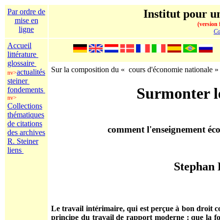
Par ordre de
Institut pour un
mise en
(version 
ligne
Co
Accueil
littérature
glossaire
Sur la composition du « cours d'économie nationale » (4
actualités
nv>
steiner
Surmonter l
fondements
nv>
Collections
thématiques
de citations
comment l'enseignement éco
des archives
R. Steiner
liens
Stephan 
Le travail intérimaire, qui est perçue à bon droi
principe du travail de rapport moderne : que la f