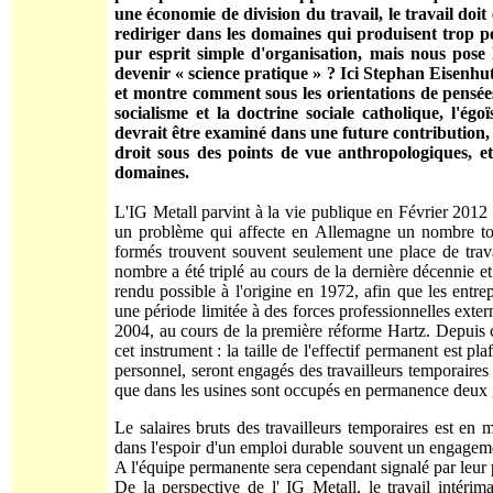
une économie de division du travail, le travail doit
rediriger dans les domaines qui produisent trop p
pur esprit simple d'organisation, mais nous pos
devenir « science pratique » ? Ici Stephan Eisenhu
et montre comment sous les orientations de pensées
socialisme et la doctrine sociale catholique, l'ég
devrait être examiné dans une future contribution,
droit sous des points de vue anthropologiques, 
domaines.
L'IG Metall parvint à la vie publique en Février 2012 
un problème qui affecte en Allemagne un nombre tou
formés trouvent souvent seulement une place de travail
nombre a été triplé au cours de la dernière décennie et
rendu possible à l'origine en 1972, afin que les entr
une période limitée à des forces professionnelles exter
2004, au cours de la première réforme Hartz. Depuis ce
cet instrument : la taille de l'effectif permanent est p
personnel, seront engagés des travailleurs temporaires
que dans les usines sont occupés en permanence deux g
Le salaires bruts des travailleurs temporaires est e
dans l'espoir d'un emploi durable souvent un engagemen
A l'équipe permanente sera cependant signalé par leur
De la perspective de l' IG Metall, le travail intérima