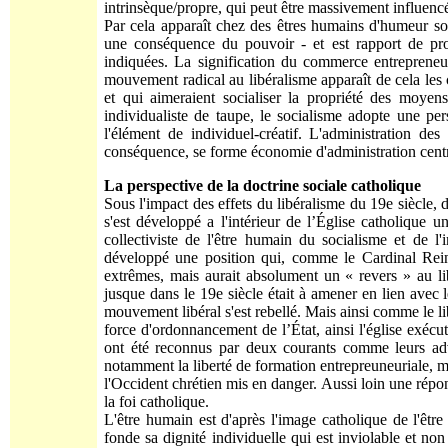
intrinsèque/propre, qui peut être massivement influencé
Par cela apparaît chez des êtres humains d'humeur soci
une conséquence du pouvoir - et est rapport de pro
indiquées. La signification du commerce entrepreneu
mouvement radical au libéralisme apparaît de cela les 
et qui aimeraient socialiser la propriété des moyen
individualiste de taupe, le socialisme adopte une pers
l'élément de individuel-créatif. L'administration de
conséquence, se forme économie d'administration centr
La perspective de la doctrine sociale catholique
Sous l'impact des effets du libéralisme du 19e siècle, de
s'est développé a l'intérieur de l’Église catholique
collectiviste de l'être humain du socialisme et de l'
développé une position qui, comme le Cardinal Rein
extrêmes, mais aurait absolument un « revers » au l
jusque dans le 19e siècle était à amener en lien avec 
mouvement libéral s'est rebellé. Mais ainsi comme le l
force d'ordonnancement de l’État, ainsi l'église exéc
ont été reconnus par deux courants comme leurs adver
notamment la liberté de formation entrepreuneuriale, me
l'Occident chrétien mis en danger. Aussi loin une répon
la foi catholique.
L'être humain est d'après l'image catholique de l'être
fonde sa dignité individuelle qui est inviolable et no