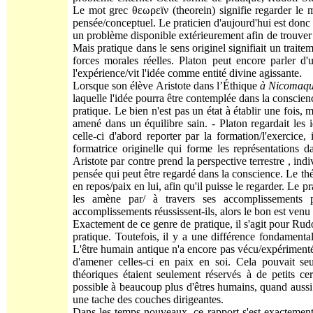
Le mot grec θεωρεϊν (theorein) signifie regarder le m
pensée/conceptuel. Le praticien d'aujourd'hui est donc 
un problème disponible extérieurement afin de trouver u
Mais pratique dans le sens originel signifiait un trai
forces morales réelles. Platon peut encore parler d'u
l'expérience/vit l'idée comme entité divine agissante.
Lorsque son élève Aristote dans l’Éthique
à Nicomaq
laquelle l'idée pourra être contemplée dans la conscie
pratique. Le bien n'est pas un état à établir une fois, 
amené dans un équilibre sain. - Platon regardait les
celle-ci d'abord reporter par la formation/l'exercice,
formatrice originelle qui forme les représentations
Aristote par contre prend la perspective terrestre , ind
pensée qui peut être regardé dans la conscience. Le th
en repos/paix en lui, afin qu'il puisse le regarder. Le 
les amène par/ à travers ses accomplissements 
accomplissements réussissent-ils, alors le bon est venu 
Exactement de ce genre de pratique, il s'agit pour Rud
pratique. Toutefois, il y a une différence fondament
L'être humain antique n'a encore pas vécu/expérimenté l
d'amener celles-ci en paix en soi. Cela pouvait se
théoriques étaient seulement réservés à de petits cer
possible à beaucoup plus d'êtres humains, quand auss
une tache des couches dirigeantes.
Dans les temps nouveaux, ce rapport s'est exactement 