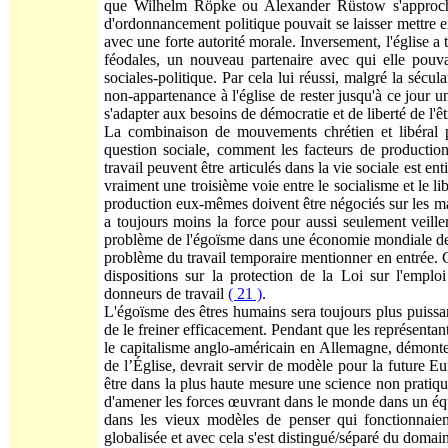
que Wilhelm Röpke ou Alexander Rüstow s'approchè
d'ordonnancement politique pouvait se laisser mettre e
avec une forte autorité morale. Inversement, l'église a
féodales, un nouveau partenaire avec qui elle pouva
sociales-politique. Par cela lui réussi, malgré la sécu
non-appartenance à l'église de rester jusqu'à ce jour 
s'adapter aux besoins de démocratie et de liberté de l
La combinaison de mouvements chrétien et libéral p
question sociale, comment les facteurs de productio
travail peuvent être articulés dans la vie sociale est en
vraiment une troisième voie entre le socialisme et le lib
production eux-mêmes doivent être négociés sur les m
a toujours moins la force pour aussi seulement veil
problème de l'égoïsme dans une économie mondiale de 
problème du travail temporaire mentionner en entrée. C
dispositions sur la protection de la Loi sur l'empl
donneurs de travail
( 21 )
.
L'égoïsme des êtres humains sera toujours plus puissan
de le freiner efficacement. Pendant que les représentan
le capitalisme anglo-américain en Allemagne, démonte
de l’Église, devrait servir de modèle pour la future E
être dans la plus haute mesure une science non pratiqu
d'amener les forces œuvrant dans le monde dans un équil
dans les vieux modèles de penser qui fonctionnaie
globalisée et avec cela s'est distingué/séparé du domain