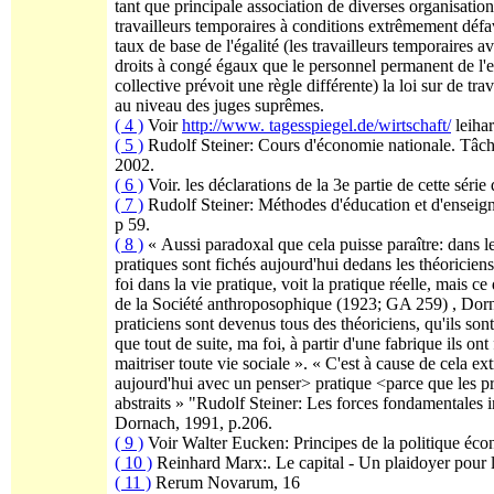
tant que principale association de diverses organisatio
travailleurs temporaires à conditions extrêmement défa
taux de base de l'égalité (les travailleurs temporaires a
droits à congé égaux que le personnel permanent de l'ent
collective prévoit une règle différente) la loi sur de tr
au niveau des juges suprêmes.
( 4 )
Voir
http://www. tagesspiegel.de/wirtschaft/
leiha
( 5 )
Rudolf Steiner: Cours d'économie nationale. Tâc
2002.
( 6 )
Voir. les déclarations de la 3e partie de cette sér
( 7 )
Rudolf Steiner: Méthodes d'éducation et d'ensei
p 59.
( 8 )
« Aussi paradoxal que cela puisse paraître: dans le
pratiques sont fichés aujourd'hui dedans les théoricien
foi dans la vie pratique, voit la pratique réelle, mais c
de la Société anthroposophique (1923; GA 259) , Dorna
praticiens sont devenus tous des théoriciens, qu'ils sont
que tout de suite, ma foi, à partir d'une fabrique ils on
maitriser toute vie sociale ». « C'est à cause de cela
aujourd'hui avec un penser> pratique <parce que les prati
abstraits » "Rudolf Steiner: Les forces fondamentales i
Dornach, 1991, p.206.
( 9 )
Voir Walter Eucken: Principes de la politique éco
( 10 )
Reinhard Marx:. Le capital - Un plaidoyer pour 
( 11 )
Rerum Novarum, 16