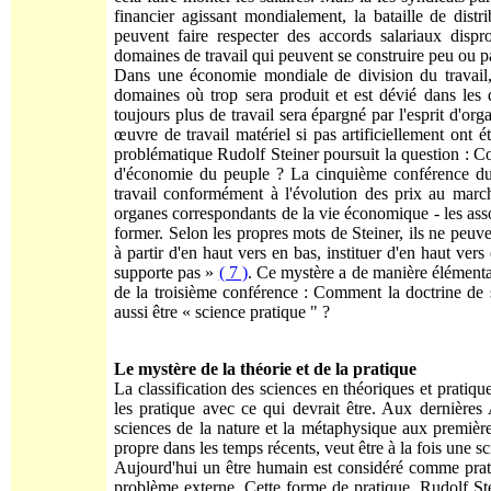
financier agissant mondialement, la bataille de dist
peuvent faire respecter des accords salariaux dispro
domaines de travail qui peuvent se construire peu ou p
Dans une économie mondiale de division du travail, il
domaines où trop sera produit et est dévié dans les
toujours plus de travail sera épargné par l'esprit d'or
œuvre de travail matériel si pas artificiellement ont 
problématique Rudolf Steiner poursuit la question : Co
d'économie du peuple ? La cinquième conférence 
travail conformément à l'évolution des prix au march
organes correspondants de la vie économique - les as
former. Selon les propres mots de Steiner, ils ne peuv
à partir d'en haut vers en bas, instituer d'en haut vers
supporte pas »
( 7 )
. Ce mystère a de manière élémenta
de la troisième conférence : Comment la doctrine de
aussi être « science pratique " ?
Le mystère de la théorie et de la pratique
La classification des sciences en théoriques et pratiqu
les pratique avec ce qui devrait être. Aux dernières A
sciences de la nature et la métaphysique aux premiè
propre dans les temps récents, veut être à la fois une s
Aujourd'hui un être humain est considéré comme prati
problème externe. Cette forme de pratique, Rudolf St