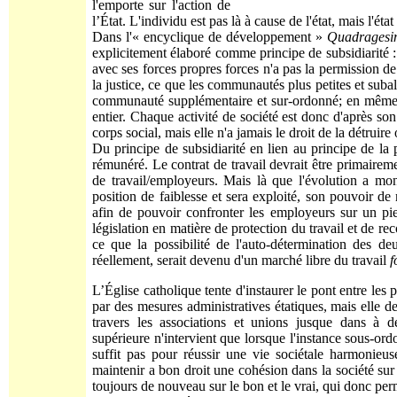
l'emporte sur l'action de
l’État. L'individu est pas là à cause de l'état, mais l'état
Dans l'« encyclique de développement »
Quadragesi
explicitement élaboré comme principe de subsidiarité :
avec ses forces propres forces n'a pas la permission de lu
la justice, ce que les communautés plus petites et sub
communauté supplémentaire et sur-ordonné; en même t
entier. Chaque activité de société est donc d'après so
corps social, mais elle n'a jamais le droit de la détruire
Du principe de subsidiarité en lien au principe de la p
rémunéré. Le contrat de travail devrait être primairem
de travail/employeurs. Mais là que l'évolution a mon
position de faiblesse et sera exploité, son pouvoir de
afin de pouvoir confronter les employeurs sur un pie
législation en matière de protection du travail et de re
ce que la possibilité de l'auto-détermination des deu
réellement, serait devenu d'un marché libre du travail
f
L’Église catholique tente d'instaurer le pont entre les
par des mesures administratives étatiques, mais elle
travers les associations et unions jusque dans à de
supérieure n'intervient que lorsque l'instance sous-ord
suffit pas pour réussir une vie sociétale harmonieu
maintenir a bon droit une cohésion dans la société sur
toujours de nouveau sur le bon et le vrai, qui donc per