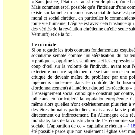
« Sans justice, l'état n'est aussi rien de plus qu'une b
Mais comment est-il possible qu'à l'intérieur d'une c
existe sur laquelle un consensus social de base est po
moral et social chrétien, en particulier le commandemen
toute vie humaine. L'église est avec cela l'instance qui 
des vérités de la révélation chrétienne qu'elle seule s
Vernunft) et de la foi.
Le roi mixte
Si on regarde les trois courants fondamentaux esquissés
socialisme semble comme unilatéralisation du traitem
« pratique », opprime les sentiments et les expressions vo
coup d’œil sur la volonté de l'individu, avant tout l'
extérieure menace rapidement de se transformer en u
critique de devenir maître du problème par une pol
ingénieurs nucléaires dans le contrôle de la fissi
d'ordonnancement) à l'intérieur duquel les réactions « 
L'enseignement social catholique construit par contre,
mille ans, en particulier à la population européenne. C
même alors qu'elles n'ont extérieurement plus rien à v
des êtres humains particuliers, mais aussi la vie pol
directement ou indirectement. En Allemagne cela réu
mondiale, lors de la construction de l '« économie s
sociale. L'apparition de ce « capitalisme rhénan »
( 18
été possible parce que non seulement l'église s'est mue