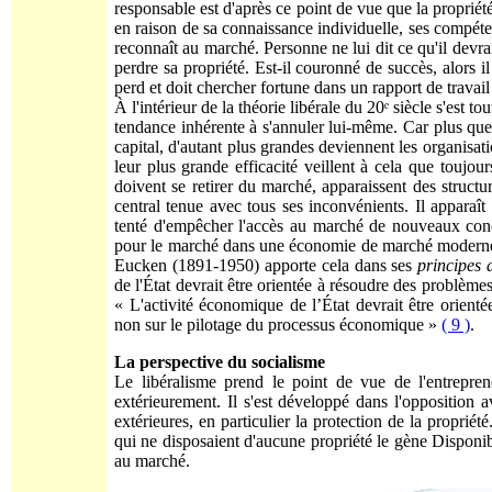
responsable est d'après ce point de vue que la propriété
en raison de sa connaissance individuelle, ses compétenc
reconnaît au marché. Personne ne lui dit ce qu'il devrait
perdre sa propriété. Est-il couronné de succès, alors il
perd et doit chercher fortune dans un rapport de travai
À l'intérieur de la théorie libérale du 20ᵉ siècle s'est 
tendance inhérente à s'annuler lui-même. Car plus que
capital, d'autant plus grandes deviennent les organisat
leur plus grande efficacité veillent à cela que toujou
doivent se retirer du marché, apparaissent des structu
central tenue avec tous ses inconvénients. Il apparaît
tenté d'empêcher l'accès au marché de nouveaux concu
pour le marché dans une économie de marché moderne q
Eucken (1891-1950) apporte cela dans ses
principes 
de l'État devrait être orientée à résoudre des problèm
« L'activité économique de l’État devrait être orient
non sur le pilotage du processus économique »
( 9 )
.
La perspective du socialisme
Le libéralisme prend le point de vue de l'entrepren
extérieurement. Il s'est développé dans l'opposition a
extérieures, en particulier la protection de la propri
qui ne disposaient d'aucune propriété le gène Disponibi
au marché.