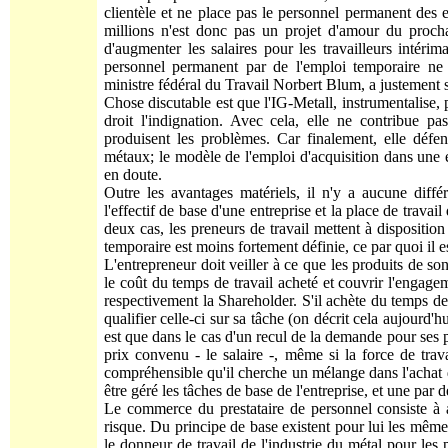
clientèle et ne place pas le personnel permanent des
millions n'est donc pas un projet d'amour du prochai
d'augmenter les salaires pour les travailleurs intérim
personnel permanent par de l'emploi temporaire ne se
ministre fédéral du Travail Norbert Blum, a justement 
Chose discutable est que l'IG-Metall, instrumentalise,
droit l'indignation. Avec cela, elle ne contribue pa
produisent les problèmes. Car finalement, elle défen
métaux; le modèle de l'emploi d'acquisition dans une
en doute.
Outre les avantages matériels, il n'y a aucune différ
l'effectif de base d'une entreprise et la place de trava
deux cas, les preneurs de travail mettent à disposition 
temporaire est moins fortement définie, ce par quoi il e
L'entrepreneur doit veiller à ce que les produits de so
le coût du temps de travail acheté et couvrir l'engagemen
respectivement la Shareholder. S'il achète du temps de t
qualifier celle-ci sur sa tâche (on décrit cela aujour
est que dans le cas d'un recul de la demande pour ses prod
prix convenu - le salaire -, même si la force de trava
compréhensible qu'il cherche un mélange dans l'achat 
être géré les tâches de base de l'entreprise, et une par 
Le commerce du prestataire de personnel consiste à a
risque. Du principe de base existent pour lui les même
le donneur de travail de l'industrie du métal pour les 