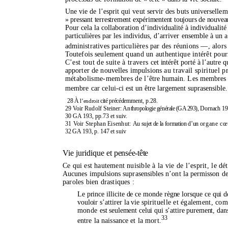
Une vie de l’esprit qui veut servir des buts universelle
» pressant terrestrement expérimentent toujours de nouve
Pour cela la collaboration d’individualité à individualité
particulières par les individus,
d’arriver ensemble à un a
admi
nistratives particulières par des réunions —, alor
Toutefois seulement
quand un authentique intérêt pourr
C’est tout de suite à travers
cet intérêt porté à l’autre 
apporter de nouvelles impulsions
au travail spirituel 
métabolisme-membres de
l’être humain. L
es membres
membre car celui-ci
est un être largement suprasensible
28 À
cité précédem
ment, p.28.
l’endroit
29 Voir Rudolf Steiner: An
thropologie générale (GA 293),
Dornach 19
30 GA 193, pp.73 et suiv.
31 Voir Stephan Eisenhut:
Au sujet de la formation d’un
organe cœ
32 GA 193, p. 147 et suiv
Vie juridique et
pensée-tête
Ce qui est hautement nui
sible à la vie de l’esprit, l
e dét
Aucunes impulsions suprasensibles n’ont la permisson de
paroles bien drastiques :
Le prince illicite de ce monde règne lorsque ce qui d
vouloir s’attirer la vie spi
rituelle et également, co
monde
est seulement celui qui s’attire purement, dans
33
entre la naissance et la mort.