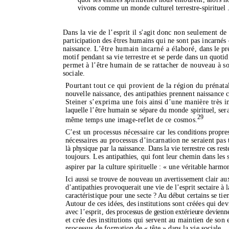
vivons comme un
monde culturel
terrestre-spirituel 
Dans la vie de
l’esprit
il s'agit donc non seulement de 
participation des êtres humains qui ne sont pas incarné
naissance.
L’être humain incarné a élaboré,
dans le pr
motif pendant sa vie terrestre et se perde dans un quot
permet à l’être humain de se rattacher de nouveau à 
sociale.
Pourtant tout ce qui provient de la région du prénata
nouvelle naissance, des antipathies prennent naissance
Steiner s’exprima une fois
ainsi
d’une manière très 
laquelle l’être humain se sépare du monde spirituel, ser
29
même temps une image-reflet de ce cosmos.
C’est un processus nécessaire car
les conditions propre
nécessaires au processus d’incarnation ne seraient
pas 
là physique par la naissance. Dans la vie
terrestre ces res
toujours. Les antipathies,
qui font leur chemin dans les
aspirer par la culture spirituelle : « une vé
ritable harmon
Ici aussi se trouve de nouveau un avertissement clair 
d’antipathies provoquerait une vie de l’esprit sectaire à 
caractéristique pour une secte ? Au début certains se ti
A
utour de ces idées,
des
institutions sont créées qui de
avec l’esprit,
des processus de gestion extérieure devien
et crée des institutions qui servent au maintien de son
processus de
formation de « tête » dans la vie sociale.