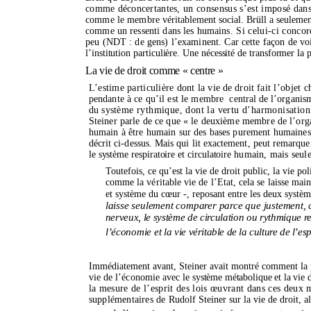
comme déconcertantes,
un consensus s’est imposé dan
comme le membre
véritablement social. Brüll a seuleme
comme un ressenti dans les humains
. Si celui-ci conc
peu (NDT : de gens) l’examinent. Car cette façon de vo
l’institution particulière. Une nécessité de transformer la
La vie de droit
comme « centre »
L’estime particulière dont
la vie de droit
fait l’objet 
pendante à ce qu’il est le membre
central de l’organis
du sys
tème rythmique, dont la vertu d’harmonisation 
Steiner parle de ce que « le deuxième membre de l’or
humain à être humain sur des bases purement humaine
décrit ci-dessus. Mais qui lit exactement, peut remarqu
le système respiratoire et circulatoire
humain, mais seule
Toutefois, ce qu’est la vie de droit public, la vie po
l
comme la véritable vie de l’Etat, cela se laisse ma
et système du cœur -, reposant entre les deux sys
tèm
laisse seulement comparer parce que justement
nerveux, le système de circulation ou rythmique re
l’économie et la
vie véritable de la culture de l’esp
Immédiatement avant, Steiner avait montré comment la
vie de l’économie avec
le système métabolique et la vie d
la mesure de l’esprit des lois œuvrant dans ces deux
supplémentaires de
Rudolf Steiner sur la vie de droit, a