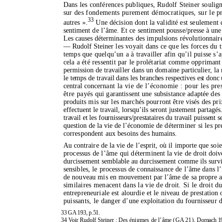
Dans les conférences publiques, Rudolf Steiner souli
sur des fondements purement démocratiques, sur
le p
33
autres ».
Une décision dont la validité
est seulement 
sentiment de l’âme. Et ce sentiment pousse/presse à
une
Les causes détermi
nantes des impulsions révolutionnair
—
Rudolf Steiner
les voyait dans ce que l
es forces du 
temps que quelqu’un a à travailler afin qu’il puisse s’
cela a été ressentit par le prolétariat comme oppri
mant 
permission
de travailler dans un domaine particulier, la
le temps de travail dans les branches
respectives est donc 
central concer
nant la vie de l’économie : pour les pre
être payés
qui garantissent une subsistance adaptée des 
produits
mis sur les marchés pourront être visés des pri
effectuent le travail,
lorsqu’ils seront
justement partagés.
travail et les fournisseurs/prestataires du
travail
puissent s
question de la vie de l’économie
de déterminer si les p
correspondent aux besoins des
humains.
Au contraire de la vie de l’esprit, où il importe que soi
processus de
l’âme
qui détermi
nent la vie de droit doi
durcissement semblable au durcissement comme ils surv
sensibles, le processus de connaissance de
l’âme
dans l
de nouveau mis
en mouvement par
l’âme
de sa propre 
similaires menacent dans la vie de droit. Si le droit du
entrepreneuriale est alourdie et le niveau de prestation
puissants, le danger
d’une
exploitation du fournisseur 
33 GA 193, p.51.
34 Voir Rudolf Steiner : Des
énigmes de
l’âme
(GA 21),
Dornach 19