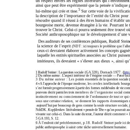
un respect envers les règnes inférieurs
qui l’environnent.
ainsi que peut être expérimenté que la pensée n’indique
5
lui-même qui crée et tisse.
Sur cette voie
de la vivificat
la description de l’importance de l’entité du Christ pour 
résoudre quand il réussi à des êtres humains d’établir un
bourgeoise morte, devenue étrangère à la vie.
Pourtant le 
trouver le Christ. Celui-ci pourra seulement être trouvé où
Société anthroposophique sur le développement d’
une v
Des auditeurs de ses conférences publiques, Rudolf Stein
la science de l’esprit
(NDT : ici toujours le problème que l’all
ceux-ci devraient élaborer
activement les concepts gagné
laquelle les entités spirituelles associées au
Christ puissen
intérieures, ils devraient « s’élever aux d
ieux », ainsi qu
1 Rudolf
Steiner :
La question
sociale (GA 328),
Dornach
1977.
(
http
2 Du même auteur :
L’aspect
intérieur de
l’énigme
sociale
— Passé luci
3 Du même auteur : Les
points essentiels de la ques
tion sociale
4 «A
l’approche
de
l’époque
moderne,
les cercles intel
lectuels bourge
s’est
formée progressive
ment à partir des formes mé
diévales de vie c
pouvons decrir parmi les
trois
membres de
l’organisme
social co
instincti
vement ou consciemment
de
l’ordonnance
de tout ce
qui 
sous
une certaine relation,
se donnent les rapports
économiques ré
aujourd’hui par
beaucoup de gens comme la seule
structure sociale
,
NdtDK.
Kopfdenken
: littérale
ment « pensée de
Tête
»
qu’on
pourrait au
vivante sur celui-ci. Dans la
suite du texte,
l’auteur
décrit
comment « l
5 GA 193, S. 12.
6 À l’endroit cité précé
demment, p.18. Rudolf
Steiner parle ici d
public an
throposophe à saisir cette tâche universellement hu
maine.