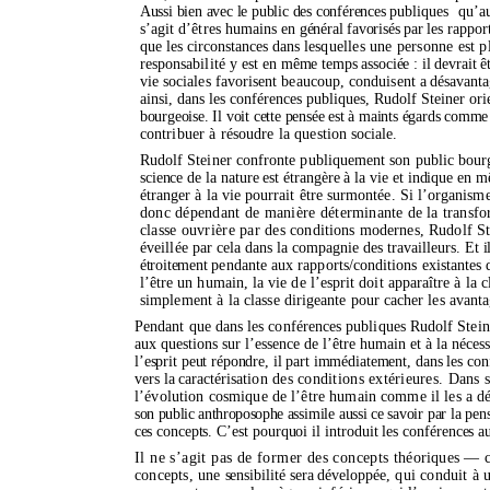
Aussi bien avec le public des conférences pu
bliques
qu’a
s’agit d’êtres humains
en général favorisés par les
rappor
que les circonstances dans
lesquelles une personne est p
responsabilité y
est
en même temps associée : il devrait ê
vie sociales
favorisent beaucoup, conduisent
a dé
savanta
ainsi, dans les conférences publiques, Rudolf Steiner
ori
bourgeoise. Il voit cette pensée est à maints égards comm
contribuer à résoudre la ques
tion sociale.
Rudolf Steiner confronte publiquement son public bourge
science de la nature est étrangère à la vie et indique en 
étranger à la vie pourrait être surmontée. Si
l’organism
donc dépendant de manière déter
minante de la transf
classe ouvrière par des
conditions modernes, Rudolf St
éveillée
par cela dans la compagnie des travailleurs
. Et 
étroitement
pendante aux rapports/conditions existantes 
l
’être
un humain, la vie de
l’esprit
doit apparaître
à la 
simplement à la classe
dirigeante pour cacher les avant
Pendant que dans les conférences publiques Rudolf Steine
aux questions sur
l’essence
de
l’être
humain et à la nécess
l’esprit
peut répondre, il part immédiatement,
dans les co
vers la caractérisa
tion des conditions extérieures. Dans
l’évolution
cosmique de
l’être
humain
comme il
les a d
son public anthroposophe
assimile
aussi
ce savoir par la pe
ces
concepts.
C’est
pourquoi il introduit les conférences
Il ne
s’agit
pas de former des concepts
théoriques — ce
concepts, une
sensibilité sera développé
e, qui conduit
à 