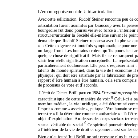
L’embourgeoisement
de la
tri-articulation
Avec cette sollicitation, Rudolf Steiner rencontra peu de 
articulation
furent assimilés par beaucoup avec la pen
sée
bourgeoise fut donc poursuivie
avec force à l’intérieu
structurer/articuler la Société elle-
même suivant le point 
demande que Rudolf Steiner repoussa avec la phrase qu
» .
Cette exigence est toutefois symptomatique pour un
7
un large front. Les humains croient qu’ils pourraient a
quelque
chose de significatif. Mais ils ne remarquent 
saisir leur réelle signification conceptuelle. La représenta
particulièrement douloureuse. Elle peut s’esquisser ainsi : d
talents
du monde spirituel, dans la vie de l’économie il 
physique, qui doit être satisfaite par la fabrication de pr
rapport d’être
humain à être humain, cela sera compris
de processus de vote et d’accords.
Der anthroposophis
L’écrit
de Dieter Brüll
paru en 1984
8
caractéristique de cette manière de voir.
Celui-ci a pa
membre médian, la vie juridique, a été déterminé comm
l’esprit » comme « asociale », puisque l’être humain se
re
terrestre » il la détermine comme « antisociale » : là l’être
objet d’exploitation. Au-dessus des corps so
ciaux terrest
9
source véritable du social.
Ce spirituel pourrait dévelo
à l’intérieur de la vie de droit et rayonner aussi sur les 
Bien qu’aujourd’hui Brüll ne soit presque plus lu et que 