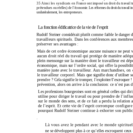
35 Ainsi les syndicats en
France ont imposé un droit
du travail 
préten
dues ou réelles) de
l’écono
mie.
Les réformes du droit
du
travail 
unila
téralement, les
entrepreneurs.
La fonction édificatrice de la vie de l’esprit
Rudolf Steiner considérait plutôt comme faible le danger
d
travailleurs spirituels. Dans les conférences
aux
membres, 
préserver ses avantages :
Mais de cet ordre économique aucune nuisance ne peut
v
aucun droit réel du
travail qui protège de manière adéqua
plein mensonge sur la manière dont le travailleur est
dépo
économique, mais sur
l’ordre
social,
qui offre la possibil
manière juste
avec le travailleur. Aux marchandises,
on 
le travailleur corporel. Mais
que signifie donc
d’utiliser
se
prendre
? Cela signifie le tromper,
l’exploiter/l’escroquer !
prévention, alors on arrive à la conclusion: ce
n’est
pas d
Les professions bourgeoises sont en général celles qui dir
utilise pour diriger le travail ou pour prendre de l’infl
sur le monde des sens, et de ce fait a perdu la rela
tion a
de
l’esprit.
Et cette vie de
l’esprit
cor
rompue configur
pourquoi
Rudolf
Steiner continue à exhorter son publi
.
Là vous avez le pendant avec le monde spirituel
ne se développent plus à ce qu’elles escroquent ceux 