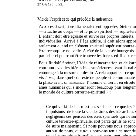
27 GA 193, p.52.
Vie de
l’esprit
et ce qui
précède la naissance
Avec ces descriptions diamétralement opposées, Steiner 
— attaché au corps — et le pôle spirituel —
supra-ter
L’enfant
doit être égoïste
et
suivre ses propres intérêts.
individuelles. Arrivé à
l’âge
adulte, il doit alors appr
seulement
quand un
élément spirituel supérieur pourra 
être reconquise nouvelle
. A côté de la pensée bourgeoise
par celle-ci pourront être trouvée les forces
édificatrice
Pour Rudolf Steiner,
l’idée
de réincarnation et de kar
commun avec les hiérarchies supérieures avant la naiss
entourage à la mesure du destin. A cela appartient ce
qu’
vis-à-vis,
dans quel contexte de peuple et communauté d
la phase avant sa naissance,
l’homme
entrerait en étroite
âmes humaines qui
s’incarneront
beaucoup plus longte
le monde de culture terrestre-spirituel » :
Ce qui vit là-dedans
n’est
pas seulement ce que les êtr
impulsions, de toute la vie des
âmes
des hiérarchies
négligeons ces pensées
des êtres spirituels qui ne s
culture terrestre-spirituelle, soit parce
qu’ils
ne
sont
de suite maintenant.
Si nous pouvons nous appropr
autour de nous, que nous pouvons tenir ce monde 
quoi les entités spirituelles nous entourent, alors