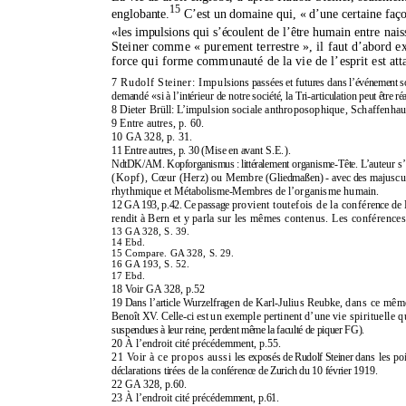
15
englobante.
C’est un domaine qui, « d’une certaine
faço
«les impulsions qui s’écoulent de l’être humain
entre nais
Steiner comme « purement ter
restre », il faut d’abord e
force qui forme
communauté de la vie de l’esprit est att
7 Rudolf Steiner: Impul
sions passées et futures dans
l’événement s
demandé «si à l’intérieur de notre société, la Tri-articulation
peut être réa
8 Dieter Brüll: L’impulsion
sociale anthroposophique, Schaffenha
9 Entre autres, p. 60.
10 GA 328, p. 31.
11 Entre autres, p. 30 (Mise en avant
S.E.).
NdtDK/AM. Kopforganismus : littéra
lement organisme-Tête. L’au
teur s
(Kopf),
Cœur (Herz) ou Membre
(Gliedmaßen) - avec des ma
juscu
rhythmique
et Métabolisme-Membres de
l’organisme humain.
12 GA 193, p.42. Ce
passage
provient toutefois de la confé
rence de
rendit à Bern et y parla
sur les
mêmes contenus. Les conférence
13 GA 328, S. 39.
14 Ebd.
15 Compare. GA 328, S. 29.
16 GA 193, S. 52.
17 Ebd.
18 Voir GA 328, p.52
19 Dans
l’article Wurzelfra
gen
de Karl-Julius Reubke,
dans ce mêm
Benoît
XV. Celle-ci est
un exemple pertinent
d’une
vie spirituelle 
suspendues à leur reine, perdent même la faculté de piquer FG)
.
20 À
l’endroit
cité précédemment, p.55.
21 Voir à ce propos aussi
les exposés de Rudolf Steiner
dans les po
dé
clarations tirées de la confé
rence de Zurich du 10 février
1919.
22 GA 328, p.60.
23 À
l’endroit
cité
précé
demment,
p.61.