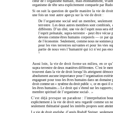
cœur de l’organisme humain, mais étonnam
ment, vraim
organisme de tête sera explicitement comparée par Rudo
Si on suit la question de quelle manière la vie de dro
une fois
un tout autre aperçu sur la vie de droit :
De l’organisme
social seul un membre, seulemen
terrestre
.
Les deux autres membres sont
combinés, d
différents.
D’un côté
, une vie de l’esprit nous sera é
l’esprit
prénatale, supra-terrestre
- peut être vécue 
devons
comme êtres hu
mains corporels — ce par q
de l’économie
. Seulement, comme nous ne sommes pa
pour les vies terrestres suivantes et pour les vies s
partie de nous vers
l’humanité
qui ici
n’est
pas
enc
!2
Aussi loin, la vie de droit forme un milieu, en ce 
su
pra-terrestre de deux manières différentes.
C’est
le me
trouvent dans la vie de droit
lorsqu’ils
atteignent démoc
absolument aucune importance pour
l’organisation
extérie
engageant pour tous les êtres humains dans
un domaine p
droit
comme un « système du droit public », ce en quoi il 
les êtres
humains.
Le droit qui s’étend sur les rapports
p
13
membre spirituel de
l’organisme social‹.
14
C’est déjà presque
un paradoxe :
l’interprétation
bour
explicitement
à
la vie de droit sera regardé comme un no
seulement thématisé quand les intérêts propres sont
atteint
La vie de droit englobe, d’après Rudolf Steiner, seulement 