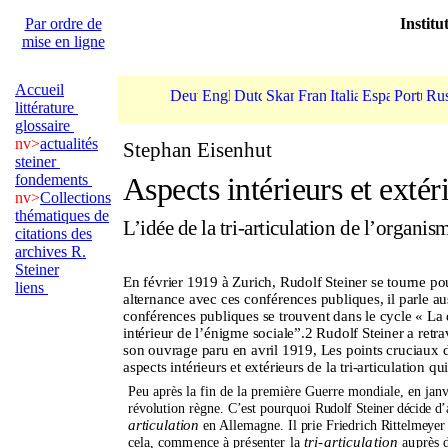
Par ordre de
Institu
mise en ligne
Accueil
littérature
glossaire
nv>
actualités
Stephan Eisenhut
steiner
fondements
Aspects intérieurs et extér
nv>
Collections
thématiques de
L’idée
de la tri-articulation de
l’organis
citations des
archives R.
Steiner
En février 1919 à Zurich, Rudolf Steiner se tourne pou
liens
alternance avec ces conférences publiques, il parle a
conférences publiques se trouvent dans le cycle « La 
intérieur de l’énigme sociale”.2 Rudolf Steiner a re
son ouvrage paru en avril 1919, Les points cruciaux de
aspects intérieurs et extérieurs de la tri-articulation q
Peu après la fin de la première Guerre mondiale, en jan
révolution règne.
C’est
pourquoi Ru
dolf Steiner décide
d’
articulation
en Allemagne
. Il prie Friedrich Rittelmeyer
tri-articulation
cela,
commence
à présenter la
auprès 