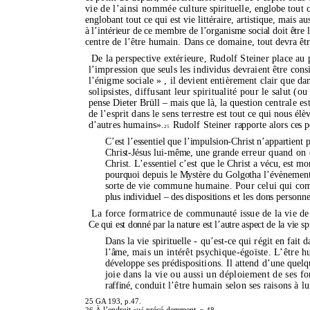
vie de l’ainsi nommée
culture spirituelle
,
englobe tout c
englobant tout ce qui est vie littéraire, artistique, mais a
à
l’intérieur
de ce membre de
l’organisme
social doit être 
centre
de
l’être
humain. Dans ce domaine,
tout devra êt
De la
perspective extérieure, Rudolf Steiner place au
l’impression
que seuls les individus devraient être cons
l’énigme
sociale » , il devient entièrement clair que d
solipsistes, diffusant leur spiritualité pour le salut (o
pense Dieter Brüll – mais que là, la question
centrale es
de
l’esprit
dans le sens terrestre
est tout ce qui nous él
d’autres humains».
Rudolf Steiner
rapporte alors ces p
25
C’est l’essentiel que
l’impulsion
-Christ n’appartient 
Christ-Jésus lui-même, une grande
erreur quand on 
Christ. L’essentiel c’est que le Christ
a vécu, est mor
pourquoi depuis le Mystère du Golgotha
l’évènemen
sorte de
vie commune humaine. Pour
celui
qui com
plus individuel
–
des dis
positions et les dons personn
La force formatrice de communauté issue de la vie d
Ce qui est donné par la nature est
l’autre
aspect de la vie
sp
Dans la vie spirituelle - qu’est-ce
qui régit en fait d
l’âme,
mais un intérêt psychique-
égoïste. L’être
h
développe ses prédispositions. Il
attend d’une
quelq
joie dans la vie ou aussi un déploiement de ses f
raffiné,
conduit
l’être
humain selon ses raisons à lu
25 GA 193, p.47.
l’endroit
précé-demment,
26 À
cité
p.48.