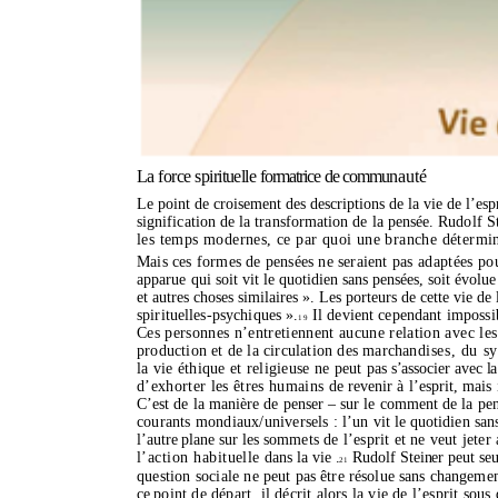
La force spirituelle
formatrice de commu
nauté
Le point de croisement des descriptions de la vie de l’esp
signification de la transformation de la pensée. Rudolf 
les temps modernes, ce par quoi une branche détermi
Mais ces formes de pensées ne seraient
pas adaptées po
apparue qui soit
vit le quotidien sans pensées, soit évolu
et autres choses similaires ». Les porteurs de cette vie
de 
spirituelles-psychiques
».
Il devient cependant impos
s
19
Ces personnes
n’entretiennent
aucune relation
avec les
production et de la circulation des marchan
dises, du s
la vie éthique et religieuse ne peut
pas
s’associer
avec la
d’exhorter
les êtres humains
de revenir à l’esprit, mais
C’est
de la manière de penser – sur le comment de la pens
courants mondiaux/universels :
l’un
vit le quotidien sans
l’autre
plane sur les
sommets de
l’esprit
et ne veut jeter
l’action habituelle
dans la
vie .
Rudolf Steiner peut se
21
question sociale ne
peut pas être résolue sans changemen
ce
point de départ, il décrit alors la vie de l’esprit sous