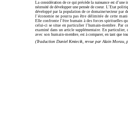
La considération de ce qui précède la naissance est d’une 
nécessité de développer une pensée de coeur
. L’Etat
politi
développé par la population de ce domaine/secteur
par de
l’écono
mie ne pourra pas être délimitée de cette man
Elle
confronte l’être humain à des forces spirituelles 
celui-ci se situe en particulier l’humain-membre. Par ce
examiné dans un
article supplémentaire. En particulier,
avec son humain-m
embre, est à comparer, en tant que to
(Traduction
Daniel Kmiecik, revue par Alain Morau, 