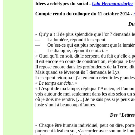
Idées archétypes du social -
Udo Hermannstorfer
Compte rendu du colloque du 11 octobre 2014 -
Du
« Qu’y a-t-il de plus splendide que l’or ? demanda le
— La lumière, répondit le serpent.
— Qu’est-ce qui est plus revigorant que la lumièr
— Le dialogue, répondit celui-ci. »
« Quoi qu’il en soit, dit le serpent, du fait qu’elle a
Il est encore en cours de construction, répliqua le bea
Il repose encore dans les profondeurs de la Terre, dit le
Mais quand se lèveront-ils ? demanda le Lys.
Le serpent rétorqua : j’ai entendu retentir les grandes
«
Le temps est échu.
»
« L’esprit de ma lampe, répliqua l’Ancien, et l’autour
vois autour de moi seulement dans les airs selon un 
où je dois me rendre. […] Je ne sais pas si je peux ai
juste s’unit à beaucoup d’autres.
Des "Lettres 
« Chaque être humain individuel, peut-on dire, porte 
purement idéal en soi, s’accorder avec son unité im