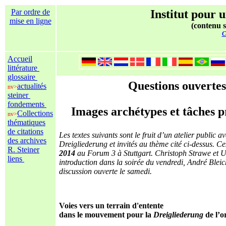
Par ordre de
Institut pour u
mise en ligne
(contenu s
C
Accueil
littérature
glossaire
Questions ouverte
actualités
nv>
steiner
fondements
Images archétypes et tâches pr
Collections
nv>
thématiques
de citations
Les textes suivants sont le fruit d’un atelier public 
des archives
Dreigliederung et invités au thème cité ci-dessus. Ce
R. Steiner
2014
au Forum 3 à Stuttgart. Christoph Strawe et 
liens
introduction dans la soirée du vendredi, André Blei
discussion ouverte le samedi.
Voies vers un terrain d'entente
dans le mouvement pour la
Dreigliederung
de l’o