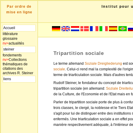
Par ordre de
Institut pour 
mise en ligne
Accueil
littérature
glossaire
nv>
actualités
steiner
Tripartition sociale
fondements
nv>
Collections
Le terme allemand
Soziale Dreigliederung
est so
thématiques de
citations des
sociale
. Celui-ci rend mal la complexité de l'orig
archives R. Steiner
terme de triarticulation sociale. Mais d'autres ten
liens
Rudolf Steiner, le fondateur du concept de triartic
tripartition sociale (en allemand:
Soziale Dreiteil
de la Culture, de l'Economie et de l'Etat mais en fa
Parler de tripartition sociale porte de plus à conf
trois classes, le clergé, la noblesse et le Tiers Etat
s'agit pour lui de distinguer entre des institutio
enfermés. Une triarticulation sociale a en effet p
manière respectivement adéquate, à l'intérieur de c