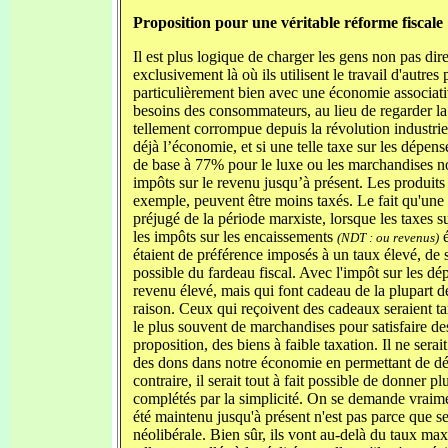
Proposition pour une véritable réforme fiscale
Il est plus logique de charger les gens non pas dire
exclusivement là où ils utilisent le travail d'autres
particulièrement bien avec une économie associat
besoins des consommateurs, au lieu de regarder l
tellement corrompue depuis la révolution industrie
déjà l’économie, et si une telle taxe sur les dépe
de base à 77% pour le luxe ou les marchandises noci
impôts sur le revenu jusqu’à présent. Les produits 
exemple, peuvent être moins taxés. Le fait qu'une 
préjugé de la période marxiste, lorsque les taxes s
les impôts sur les encaissements
é
(NDT : ou revenus)
étaient de préférence imposés à un taux élevé, de 
possible du fardeau fiscal. Avec l'impôt sur les 
revenu élevé, mais qui font cadeau de la plupart d
raison. Ceux qui reçoivent des cadeaux seraient tax
le plus souvent de marchandises pour satisfaire des
proposition, des biens à faible taxation. Il ne sera
des dons dans notre économie en permettant de 
contraire, il serait tout à fait possible de donner 
complétés par la simplicité. On se demande vraimen
été maintenu jusqu'à présent n'est pas parce que s
néolibérale. Bien sûr, ils vont au-delà du taux m