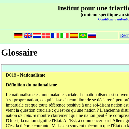
Institut pour une triarti
(contenu spécifique au si
Conditions d'utilisati
Rech
Glossaire
D018 -
Nationalisme
Définition du nationalisme
Le nationalisme est une maladie sociale. Le nationalisme est souve
à sa propre nation, ce qui laisse chacun libre de se déclarer à peu p
impartiale est que toute référence positive à une soi-disant nation es
vient la question cruciale : qu'est-ce qu'une nation ? L'ancienne dist
nation
de culture
montre clairement qu'une nation peut être compris
l'Ouest, la nation signifie l'État. A l’Est, à commencer par l'Allemag
C'est la théorie courante. Mais sera souvent méconnu que l'État ou l