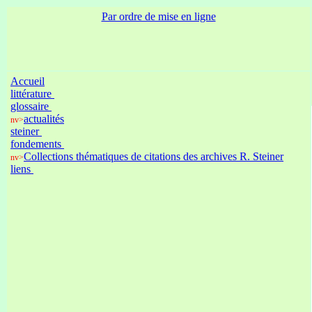
Par ordre de mise en ligne
Accueil
littérature
glossaire
actualités
nv>
steiner
fondements
Collections thématiques de citations des archives R. Steiner
nv>
liens