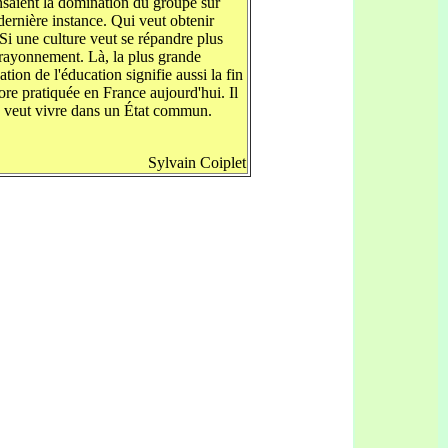
pensaient la domination du groupe sur
a dernière instance. Qui veut obtenir
Si une culture veut se répandre plus
e rayonnement. Là, la plus grande
ation de l'éducation signifie aussi la fin
core pratiquée en France aujourd'hui. Il
lle veut vivre dans un État commun.
Sylvain Coiplet