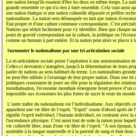
une nation lorsqu'ils essaient d'être les deux en même temps. La na
grandir ensemble ce qui n'a rien à faire ensemble. Cela vaut aussi qu
une nation étatique et une nation culturelle dépassée et préfère rec
nationalisme. La nation sera démasquée en tant que nation
économi
État propre et d'une culture commune correspondante. C'est précisém
Nations qui séduit facilement pour s'y identifier. Bien que chaque na
point de gravité correspondant sur la culture, la politique ou l'écono
comme un humain à part entière. Et la nation peut alors se placer à l
Surmonter le nationalisme par une tri-articulation sociale
La tri-articulation sociale pense l’aspiration à une autonomisation de 
Celles-ci devraient s’autogérer, jusqu'à la détermination de leurs pro
parler de nations au sens habituel du terme. Les nationalistes gronde
ne peut être utilisée à l'avantage de leur propre nation. Dans une tri-a
politiques cesseraient de jouer un rôle pour la régulation des relati
mondialisation, l'économie mondiale émergente ferait preuve d’un
c
impossible aux économies les plus fortes de sucer le reste du monde
L’autre traître du nationalisme est l’individualisme. Aux objectifs ce
appartient une vie libre de l’esprit. "Esprit" sonne d'abord après de 
signifie
l'esprit individuel
, l’humain individuel, en contraste avec la 
l'ascendance physique. C'est aussi tout de suite la raison pour laquel
vie
culturelle
libre, mais d'une vie libre de
l’esprit
. "A son époque, la
assimilée à la langue maternelle et à la parenté de sang et était donc 