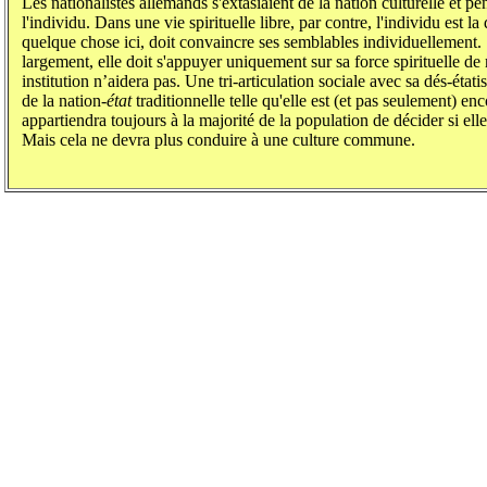
Les nationalistes allemands s'extasiaient de la nation culturelle et 
l'individu. Dans une vie spirituelle libre, par contre, l'individu est l
quelque chose ici, doit convaincre ses semblables individuellement. 
largement, elle doit s'appuyer uniquement sur sa force spirituelle d
institution n’aidera pas. Une tri-articulation sociale avec sa dés-étatis
de la nation-
état
traditionnelle telle qu'elle est (et pas seulement) en
appartiendra toujours à la majorité de la population de décider si e
Mais cela ne devra plus conduire à une culture commune.