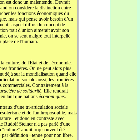
tion est donc un malentendu. Devrait
and on considère la distinction entre
hercher les fonctions économiques du
que
, mais qui pense avoir besoin d’un
ent l'aspect diffus du concept de
tion-trait d'union aimerait avoir son
mie, on se sent malgré tout interpellé
a place de l'humain.
la culture, de l'État et de l'économie.
pres frontières. On ne peut alors plus
nt déjà sur la mondialisation quand elle
rticulation sociale aussi, les frontières
ons commerciales. Contrairement à la
aractère de solidarité
. Elle rendrait
 en tant que nations
économiques
.
ntraux d'une tri-articulation sociale
l'ésotérisme et de l'anthroposophie, mais
nature - et donc en contraste avec
le Rudolf Steiner n'a pas parlé d'une
 "culture" aurait trop souvent été
- par définition –tenue pour non libre.