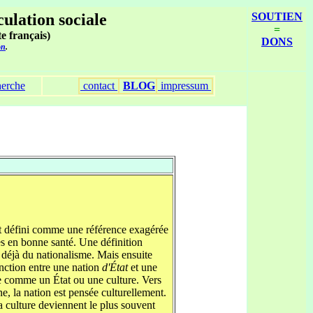
culation sociale
SOUTIEN
=
te français)
DONS
on
.
erche
contact
BLOG
impressum
nt défini comme une référence exagérée
rès en bonne santé. Une définition
t déjà du nationalisme. Mais ensuite
inction entre une nation
d'État
et une
e comme un État ou une culture. Vers
ne, la nation est pensée culturellement.
a culture deviennent le plus souvent