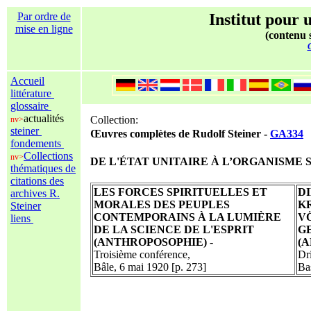
Par ordre de
Institut pour u
mise en ligne
(contenu s
C
Accueil
littérature
glossaire
actualités
Collection:
nv>
steiner
Œuvres complètes de Rudolf Steiner -
GA334
fondements
Collections
nv>
DE L'ÉTAT UNITAIRE À L’ORGANISME 
thématiques de
citations des
LES FORCES SPIRITUELLES ET
D
archives R.
MORALES DES PEUPLES
K
Steiner
CONTEMPORAINS À LA LUMIÈRE
V
liens
DE LA SCIENCE DE L'ESPRIT
G
(ANTHROPOSOPHIE)
-
(
Troisième conférence,
Dri
Bâle, 6 mai 1920 [p. 273]
Ba