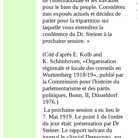
de l'internationale et les travailler
pour le bien du peuple. Considérez
mes
exposés
actuels et décidez de
parler pour la
tripartition
sur
l
a
quelle
vous
entendrez la
conférence
du
Dr. Steiner
à la
prochaine session. »
(
Cité d'après
E
.
K
olb and
K. Schönhoven,
«Organisation
régionale et locale des conseils
en
Wur
temberg 1918/19», publié par
la Commission pour l'histoire du
parlementarisme et des partis
politiques,
B
onn, II,
D
üsseldorf
1976.)
L
a prochaine session a eu lieu le
7. Mai 1919.
Le point
1 de l'ordre
du jour
était:
présentation
par
D
r
Steiner
.
L
e rapport suivant du
journal
le
«Social Democrat», sur