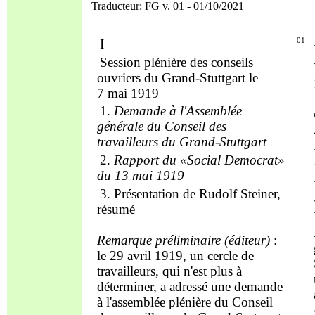
Traducteur: FG v. 01 - 01/10/2021
I
01
S
ession plénière des conseils
ouvriers du G
rand
-Stuttgart le
7 mai 1919
1.
D
emande à l
'
Assemblée
générale du Conseil des
travailleurs du
Grand-Stuttgart
2
.
R
apport du «Social Democrat»
du 13 mai 1919
3.
P
résentation de
R
udolf
S
teiner,
résumé
Remarque
préliminaire (
éditeur
)
:
le 29 avril 1919, un cercle de
travailleurs, qui n'est plus à
déterminer, a
adressé une demande
à l'assemblée plénière du Conseil