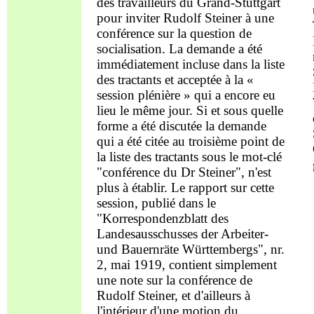
des travailleurs du Grand-Stuttgart
pour
inviter
R
udolf
S
teiner à une
conférence
sur la question de
socialisation.
L
a demande a été
immédiatement incluse dans la liste
des tractants et acceptée à la «
session
plénière
» qui a encore eu
lieu le même jour.
S
i et sous quelle
forme a été discutée la demande
qui a été citée au troisième point de
la liste des tractants sous le mot-clé
"
conférence du
D
r Steiner", n'est
plus à
établir
.
L
e rapport sur cette
session, publié dans le
"Korrespondenzblatt des
Landesauss
chusses
der
A
rbeiter-
und Bauernr
ä
te Württembergs", nr.
2, mai 1919, contient simplement
une
note sur la conférence de
Rudolf
Steiner
, et d'ailleurs à
l'intérieur d'une
motion
d
u