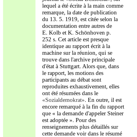
lequel a été
écrite à la main comme
remarque, la date de publication
du 13. 5. 1919, est citée selon la
documentation
entre autres
de
E.
K
olb et K.
S
chönhoven p.
252
s
. Cet article est presque
identique au rapport écrit
à
la
machine sur la réunion, qui
se
trouve
dans l'archive
principale
d'état
à
S
tuttgart. Alors que, dans
le rapport, les
motions
des
participants au débat sont
reproduites exhaustivement
, elles
ont été résumées dans le
«Sozialdemokrat»
. En outre, il est
encore remarqué à la fin du
rapport
que « la demande d'appeler
Steiner
est a
do
ptée ».
Pour d
es
renseignements plus détaillés sur
cette demande
voir
dans le résumé