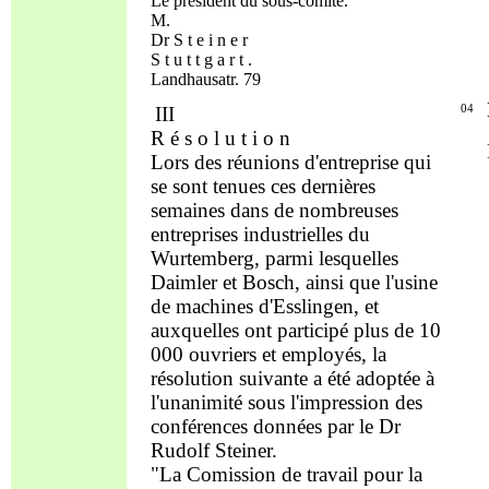
Le président du sous-comité.
M.
Dr S t e i n e r
S t u t t g a r t .
Landhausatr. 79
III
04
R é s o l u t i o n
Lors des réunions d'entreprise qui
se sont tenues ces dernières
semaines dans de nombreuses
entreprises industrielles du
Wurtemberg, parmi lesquelles
Daimler et Bosch, ainsi que l'usine
de machines d'Esslingen, et
auxquelles ont participé plus de 10
000 ouvriers et employés, la
résolution suivante a été adoptée à
l'unanimité sous l'impression des
conférences données par le Dr
Rudolf Steiner.
"La Comission de travail pour la