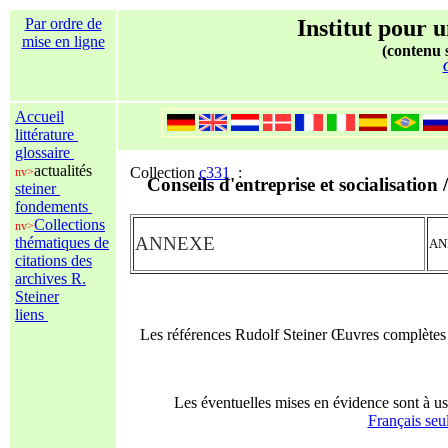
Par ordre de
Institut pour u
mise en ligne
(contenu s
C
Accueil
littérature
glossaire
actualités
Collection
c331
:
nv>
Conseils d'entreprise et socialisation
steiner
fondements
Collections
nv>
ANNEXE
thématiques de
AN
citations des
archives R.
Steiner
liens
Les références Rudolf Steiner Œuvres complète
Les éventuelles mises en évidence sont à us
Français seu