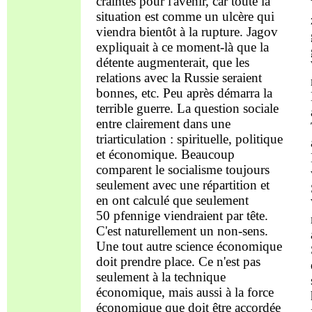
craintes pour l'avenir,
car
toute la
situation est comme un ulcère qui
viendra
bientôt à la r
u
pture. Jagov
expliquait à ce moment-là que la
détente
augmenterait,
que
les
relations
avec la Russie
seraient
bonnes, etc.
P
eu après démarra la
terrible guerre. La question sociale
entre
clairement
dans
une
triarticulation
:
spirituelle
, politique
et économique.
B
eaucoup
comparent le socialisme toujours
seuleme
nt
avec une
répartition
et
en ont
calculé
que seulement
50 pfenni
ge viend
raient
par
tête.
C'est
naturellement un non-sens
.
U
ne tout autre science
économique
doit
prendre
place
. Ce n'est pas
seulement à la
technique
économique, mais aussi à la force
économique que doit être accordée