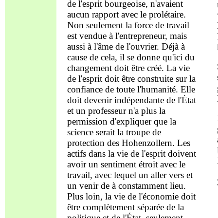
de l'esprit
bourgeoise, n'avaient
aucun rapport avec le prolétaire.
N
on seulement la
force de travail
est vendue à l'entrepreneur, mais
aussi à l'âme de l'ouvrier.
Déjà à
cause de cela
, il s
e donne qu'ici
du
changement
doit être créé
.
L
a vie
de l'esprit
doit être cons
truite sur la
confiance
de toute
l'humanité
.
Elle
doit
devenir
indépendante de
l'État
et un professeur n
'a plus la
permission d'
expliquer que la
science
serait
la
troupe de
protection des
Hohenzollern
.
L
es
actifs
dans la vie de l'esprit doivent
avoir un sentiment étroit avec le
travail, avec lequel un
aller vers
et
un venir de
à
constamment lieu.
Plus loin
, la vie de l'économie doit
être complètement séparée de la
politique et de l
'État
, seulement