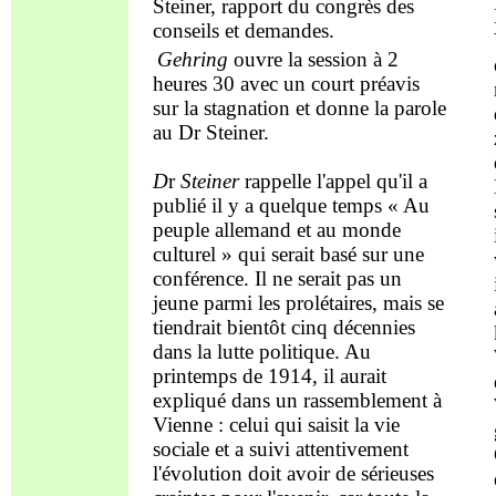
Steiner,
rapport
du congrès des
conseils
et
demandes.
Gehring
ouvre la session
à 2
heures 30
avec un court préavis
sur la stagnation et donne
la parole
au Dr Steiner
.
D
r
S
teiner
rappelle l'appel qu'il a
publié il y a quelque
temps
« Au
peuple allemand et au monde
culturel » qui
ser
ait basé sur une
conférence
. Il ne
serait
pas un
jeune parmi les prolétaires, mais
se
tiendrait
bientôt cinq décennies
dans la lutte politique. Au
printemps
de 1914, il aurait
expliqué
dans un
rassemblement à
Vienne
: celui qui
saisit
la vie
sociale et a suivi attentivement
l'évolution
doit avoir de sérieuses