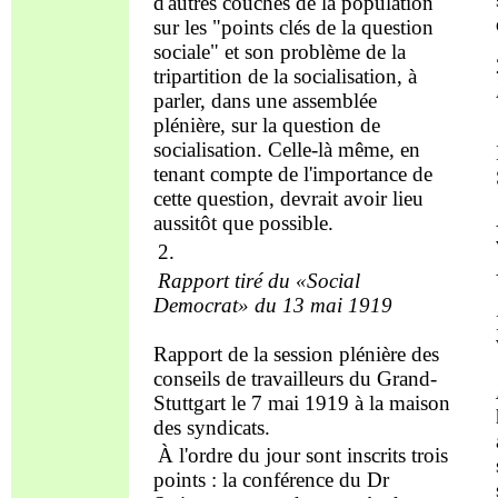
d'autres couches de la population
sur les "
points clés
de la question
sociale" et s
on
problème de la
tri
p
a
rti
tion de la socialisation, à
parler, dans une
assemblée
plénière,
sur
la question de
socialisation. Celle-là même, en
tenant compte de l
'
importance de
cette question, devrait avoir lieu
aussitôt
que possible.
2.
Rapport tiré du «Social
Democrat» du 13 mai 1919
R
ap
port
de la
session plénière des
consei
ls de travailleurs du
Gr
and
-
Stuttgart
le
7 mai 1919
à la
maison
des syndicats.
À l'ordre du
jour sont inscrits trois
points : la
conférence
du Dr