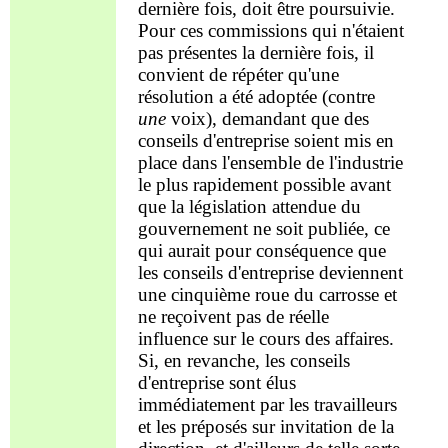
dernière fois, doit être poursuivie.
Pour
c
es commi
ssion
s qui n'étaient
pas présentes la dernière fois, il
convient de répéter qu'une
résolution a été adoptée (contre
une
voix), demandant que
d
es
con
seil
s d'entreprise soient mis en
place dans l'ensemble de l'industrie
le plus rapidement possible avant
que la législation attendue du
gouvernement ne soit publiée, ce
qui aurait pour conséquence que
les co
nseil
s d'entreprise deviennent
une cinquième roue du carrosse et
ne
reçoivent
pas de réelle
influence sur le cours des affaires.
Si, en revanche, les co
nseil
s
d'entreprise sont élus
immédiatement par les travailleurs
et les
préposés
sur invitation de la