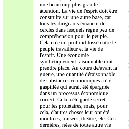
une beaucoup plus gra
n
de
attention.
L
a vie de
l'esprit
doit être
construite sur une autre
base
,
car
tous les dirigeants
émanent de
cercles
dans l
es
quels
règne
peu de
compréhension
pour le
peuple.
Cela crée un profond fossé entre le
peuple travailleur et la vie
de
l'esprit
. Une économie
sy
nthétiquement
raisonnable doit
prendre place
. Au cours de/avant la
guerre, une quantité déraisonnable
de substances économiques a été
gaspillée qui aurait été épargnée
dans un processus économique
correct
.
C
ela
a été
gardé secret
pour les prolétaires, mais, pour
cela, d'autres chose
s leur ont
été
montrées
, musées, théâtre, etc.
Ces
dernières, nées de toute autre vie