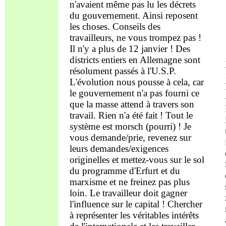
n'avaient même pas lu les décrets
du gouvernement.
Ainsi reposent
les choses
.
Conseils des
travailleurs, ne vous trompez
p
a
s !
Il n'y a plus de 12 janvier !
D
es
districts entiers en Allemagne sont
résolument passés
à l'
U.S.P.
L'évolution
nous
pousse
à cela,
car
le gouvernement n'a pas
fourni
ce
que la masse attend à travers son
travail. Rien n'a été fait ! Tout le
système est morsch (pourri) ! Je
vous
demande/prie, revenez
sur
leurs demandes
/exigences
origin
el
les et
mettez-vous
sur le sol
du programme d'Erfurt et du
marxisme
et
ne
freinez pas
plus
loin
.
L
e travailleur doit gagner
l'influence sur le capital !
C
hercher
à représenter les véritables intérêts