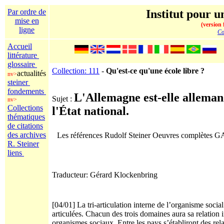
Par ordre de
Institut pour un
mise en
(version 
ligne
Co
Accueil
littérature
glossaire
Collection: 111
-
Qu'est-ce qu'une école libre ?
actualités
nv>
steiner
fondements
L'Allemagne est-elle alleman
Sujet :
nv>
Collections
l'État national.
thématiques
de citations
des archives
Les références Rudolf Steiner Oeuvres complètes 
R. Steiner
liens
Traducteur: Gérard Klockenbring
[04/01] La tri-articulation interne de l’organisme social 
articulées. Chacun des trois domaines aura sa relation
organismes sociaux. Entre les pays s’établiront des re