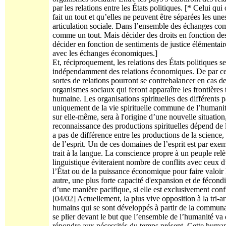
par les relations entre les États politiques. [* Celui q
fait un tout et qu’elles ne peuvent être séparées les un
articulation sociale. Dans l’ensemble des échanges com
comme un tout. Mais décider des droits en fonction d
décider en fonction de sentiments de justice élémentaires
avec les échanges économiques.]
Et, réciproquement, les relations des États politiques 
indépendamment des relations économiques. De par cet
sortes de relations pourront se contrebalancer en cas de 
organismes sociaux qui feront apparaître les frontière
humaine. Les organisations spirituelles des différents pa
uniquement de la vie spirituelle commune de l’humanité
sur elle-même, sera à l'origine d’une nouvelle situation
reconnaissance des productions spirituelles dépend de l’
a pas de différence entre les productions de la science, 
de l’esprit. Un de ces domaines de l’esprit est par exe
trait à la langue. La conscience propre à un peuple relè
linguistique éviteraient nombre de conflits avec ceux d’
l’État ou de la puissance économique pour faire valoir
autre, une plus forte capacité d'expansion et de fécondit
d’une manière pacifique, si elle est exclusivement conf
[04/02] Actuellement, la plus vive opposition à la tri-
humains qui se sont développés à partir de la communa
se plier devant le but que l’ensemble de l’humanité va 
répondre aux nécessités du temps présent. Cette humani