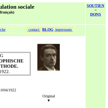
ulation sociale
SOUTIEN
=
 français)
DONS
rche
contact
BLOG
impressum
AG
OPHISCHE
THODE.
1922.
10/04/1922
Original
▼