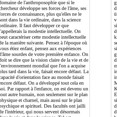
domaine de l'anthroposophie que si le
g
chercheur développe ses forces de l'âme, ses
d
forces de connaissance, plus qu'elles ne le
ü
sont dans la vie ordinaire, dans la science
v
ordinaire. Il faut développer ce que
s
j'appellerais la modestie intellectuelle. On
d
peut caractériser cette modestie intellectuelle
k
de la manière suivante. Pensez à l'époque où
s
vous étiez enfant, pensez aux expériences
s
d'âme sourdes de votre première enfance. On
g
doit se dire que la vision claire de la vie et de
d
l'environnement mondial que l'on a acquise
m
plus tard dans la vie, faisait encore défaut. La
i
capacité d'orientation face au monde faisait
i
encore défaut. On a développé tout cela en
M
soi. Par rapport à l'enfance, on est devenu un
K
tout autre humain, non seulement sur le plan
E
physique et charnel, mais aussi sur le plan
s
psychique et spirituel. Des facultés ont jailli
d
de l'intérieur, qui nous servent désormais
d