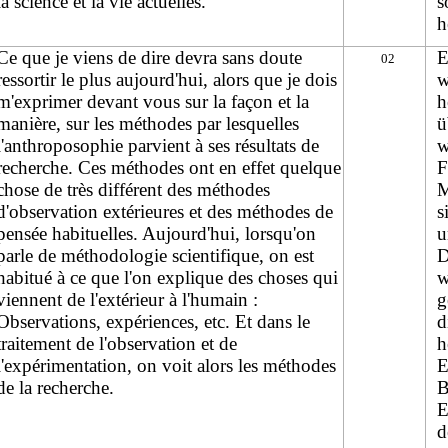
la science et la vie actuelles.
s
h
Ce que je viens de dire devra sans doute
E
02
ressortir le plus aujourd'hui, alors que je dois
w
m'exprimer devant vous sur la façon et la
h
manière, sur les méthodes par lesquelles
ü
l'anthroposophie parvient à ses résultats de
w
recherche. Ces méthodes ont en effet quelque
F
chose de très différent des méthodes
M
d'observation extérieures et des méthodes de
s
pensée habituelles. Aujourd'hui, lorsqu'on
u
parle de méthodologie scientifique, on est
D
habitué à ce que l'on explique des choses qui
w
viennent de l'extérieur à l'humain :
g
Observations, expériences, etc. Et dans le
d
traitement de l'observation et de
h
l'expérimentation, on voit alors les méthodes
E
de la recherche.
B
E
d