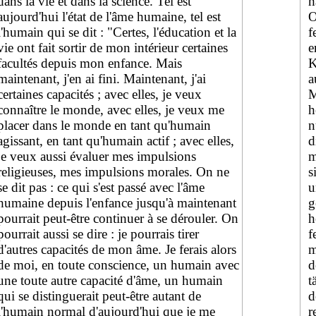
dans la vie et dans la science. Tel est
h
aujourd'hui l'état de l'âme humaine, tel est
O
l'humain qui se dit : "Certes, l'éducation et la
f
vie ont fait sortir de mon intérieur certaines
e
facultés depuis mon enfance. Mais
K
maintenant, j'en ai fini. Maintenant, j'ai
a
certaines capacités ; avec elles, je veux
M
connaître le monde, avec elles, je veux me
h
placer dans le monde en tant qu'humain
n
agissant, en tant qu'humain actif ; avec elles,
d
je veux aussi évaluer mes impulsions
m
religieuses, mes impulsions morales. On ne
s
se dit pas : ce qui s'est passé avec l'âme
u
humaine depuis l'enfance jusqu'à maintenant
g
pourrait peut-être continuer à se dérouler. On
h
pourrait aussi se dire : je pourrais tirer
f
d'autres capacités de mon âme. Je ferais alors
m
de moi, en toute conscience, un humain avec
d
une toute autre capacité d'âme, un humain
t
qui se distinguerait peut-être autant de
d
l'humain normal d'aujourd'hui que je me
r