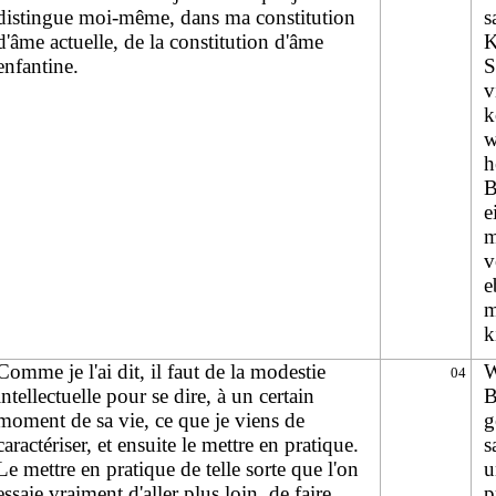
distingue moi-même, dans ma constitution
s
d'âme actuelle, de la constitution d'âme
K
enfantine.
S
v
k
w
h
B
e
m
v
e
m
k
Comme je l'ai dit, il faut de la modestie
W
04
intellectuelle pour se dire, à un certain
B
moment de sa vie, ce que je viens de
g
caractériser, et ensuite le mettre en pratique.
s
Le mettre en pratique de telle sorte que l'on
u
essaie vraiment d'aller plus loin, de faire
p