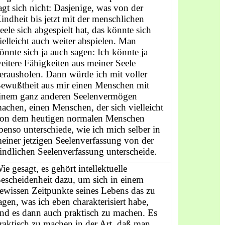
agt sich nicht: Dasjenige, was von der
indheit bis jetzt mit der menschlichen
eele sich abgespielt hat, das könnte sich
ielleicht auch weiter abspielen. Man
önnte sich ja auch sagen: Ich könnte ja
eitere Fähigkeiten aus meiner Seele
erausholen. Dann würde ich mit voller
ewußtheit aus mir einen Menschen mit
inem ganz anderen Seelenvermögen
achen, einen Menschen, der sich vielleicht
on dem heutigen normalen Menschen
benso unterschiede, wie ich mich selber in
einer jetzigen Seelenverfassung von der
indlichen Seelenverfassung unterscheide.
ie gesagt, es gehört intellektuelle
escheidenheit dazu, um sich in einem
ewissen Zeitpunkte seines Lebens das zu
agen, was ich eben charakterisiert habe,
nd es dann auch praktisch zu machen. Es
raktisch zu machen in der Art, daß man