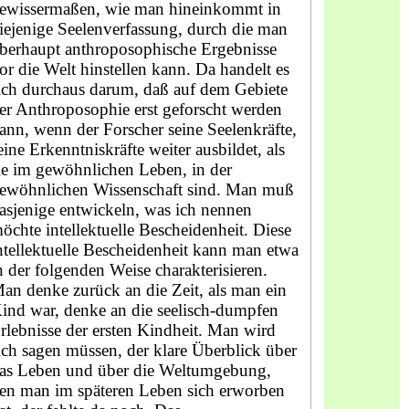
ewissermaßen, wie man hineinkommt in
iejenige Seelenverfassung, durch die man
berhaupt anthroposophische Ergebnisse
or die Welt hinstellen kann. Da handelt es
ich durchaus darum, daß auf dem Gebiete
er Anthroposophie erst geforscht werden
ann, wenn der Forscher seine Seelenkräfte,
eine Erkenntniskräfte weiter ausbildet, als
ie im gewöhnlichen Leben, in der
ewöhnlichen Wissenschaft sind. Man muß
asjenige entwickeln, was ich nennen
öchte intellektuelle Bescheidenheit. Diese
ntellektuelle Bescheidenheit kann man etwa
n der folgenden Weise charakterisieren.
an denke zurück an die Zeit, als man ein
ind war, denke an die seelisch-dumpfen
rlebnisse der ersten Kindheit. Man wird
ich sagen müssen, der klare Überblick über
as Leben und über die Weltumgebung,
en man im späteren Leben sich erworben