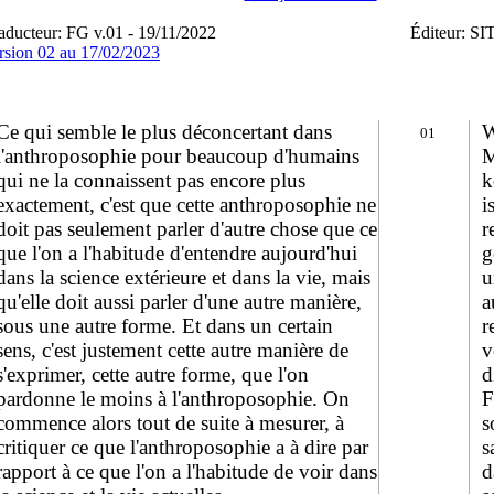
aducteur: FG v.01 - 19/11/2022
Éditeur: SI
rsion 02 au 17/02/2023
Ce qui semble le plus déconcertant dans
W
01
l'anthroposophie pour beaucoup d'humains
M
qui ne la connaissent pas encore plus
k
exactement, c'est que cette anthroposophie ne
i
doit pas seulement parler d'autre chose que ce
r
que l'on a l'habitude d'entendre aujourd'hui
g
dans la science extérieure et dans la vie, mais
u
qu'elle doit aussi parler d'une autre manière,
a
sous une autre forme. Et dans un certain
r
sens, c'est justement cette autre manière de
v
s'exprimer, cette autre forme, que l'on
d
pardonne le moins à l'anthroposophie. On
F
commence alors tout de suite à mesurer, à
s
critiquer ce que l'anthroposophie a à dire par
s
rapport à ce que l'on a l'habitude de voir dans
d