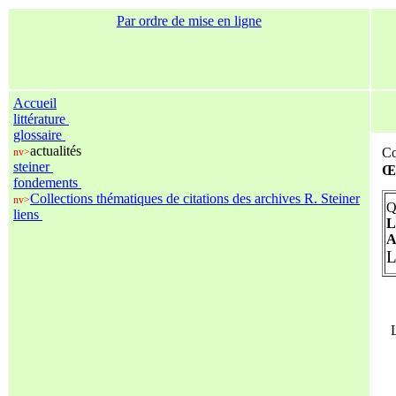
Par ordre de mise en ligne
Accueil
littérature
glossaire
actualités
Co
nv>
steiner
Œu
fondements
Collections thématiques de citations des archives R. Steiner
nv>
Q
liens
L
L