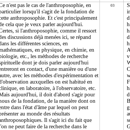
Ce n'est pas le cas de l'anthroposophie, en
S
03
particulier lorsqu'il s'agit de la fondation de
i
cette anthroposophie. Et c'est principalement
d
de cela que je veux parler aujourd'hui.
h
Certes, si l'anthroposophie, comme il ressort
h
des discussions déjà menées ici, se répand
d
dans les différentes sciences, en
h
mathématiques, en physique, en chimie, en
A
biologie, etc., les méthodes de recherche
v
spirituelle dont je dois parler aujourd'hui
W
entreront en contact, d'une manière ou d'une
C
autre, avec les méthodes d'expérimentation et
w
d'observation auxquelles on est habitué en
F
clinique, en laboratoire, à l'observatoire, etc.
h
Mais aujourd'hui, il doit d'abord s'agir pour
d
nous de la fondation, de la manière dont on
B
entre dans l'état d'âme par lequel on peut
g
présenter au monde des résultats
a
anthroposophiques. Il s'agit ici du fait que
s
l'on ne peut faire de la recherche dans le
G