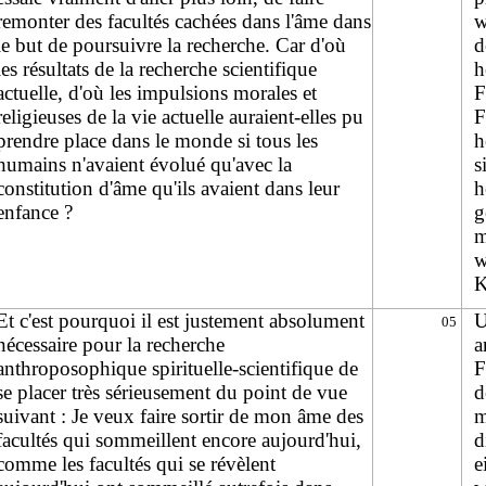
remonter des facultés cachées dans l'âme dans
w
le but de poursuivre la recherche. Car d'où
d
les résultats de la recherche scientifique
h
actuelle, d'où les impulsions morales et
F
religieuses de la vie actuelle auraient-elles pu
F
prendre place dans le monde si tous les
h
humains n'avaient évolué qu'avec la
s
constitution d'âme qu'ils avaient dans leur
h
enfance ?
g
m
w
K
Et c'est pourquoi il est justement absolument
U
05
nécessaire pour la recherche
a
anthroposophique spirituelle-scientifique de
F
se placer très sérieusement du point de vue
d
suivant : Je veux faire sortir de mon âme des
m
facultés qui sommeillent encore aujourd'hui,
d
comme les facultés qui se révèlent
e