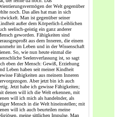
at, der fehlte da noch. Das
rientierungsvermögen der Welt gegenüber
ehlte noch. Das alles hat man in sich
ntwickelt. Man ist gegenüber seiner
indheit außer dem Körperlich-Leiblichen
uch seelisch-geistig ein ganz anderer
ensch geworden. Fähigkeiten sind
erausgesproßt aus dem Inneren, die einem
unmehr im Leben und in der Wissenschaft
ienen. So, wie nun heute einmal die
enschliche Seelenverfassung ist, so sagt
ich eben der Mensch: Gewiß, Erziehung
nd Leben haben seit meiner Kindheit
ewisse Fähigkeiten aus meinem Inneren
ervorgezogen. Aber jetzt bin ich auch
ertig. Jetzt habe ich gewisse Fähigkeiten;
it denen will ich die Welt erkennen, mit
enen will ich mich als handelnder, als
ätiger Mensch in die Welt hineinstellen; mit
enen will ich auch beurteilen meine
eligiösen, meine sittlichen Impulse. Man