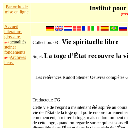
Par ordre de
Institut pour
mise en ligne
(vers
Accueil
littérature
glossaire
Vie spirituelle libre
actualités
Collection: 03 -
nv>
steiner
fondements
La toge d’État recouvre la vi
Sujet:
Archives
nv>
liens
Les références Rudolf Steiner Oeuvres complètes
Traducteur: FG
Cette vie de l'esprit a maintenant été aspirée au cours 
vie de l’État de la toge qu'il porte encore fortement
commencent, à retirer la toge, mais en tout on peut 
de cette toge, quand on regarde sur ce qui est sous elle 
disponible dans l'État et dans la vie sociale de l’État.