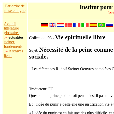
Par ordre de
Institut pour
mise en ligne
(vers
Accueil
littérature
glossaire
Vie spirituelle libre
actualités
Collection: 03 -
nv>
steiner
fondements
Nécessité de la peine comm
Sujet:
Archives
nv>
sociale.
liens
Les références Rudolf Steiner Oeuvres complètes
Traducteur: FG
Question : le principe du droit pénal n'est-il pas un ve
Et : l'idée du punir a-t-elle elle une justification vis-
« L'idée du punir est en fait une des plus difficile, e