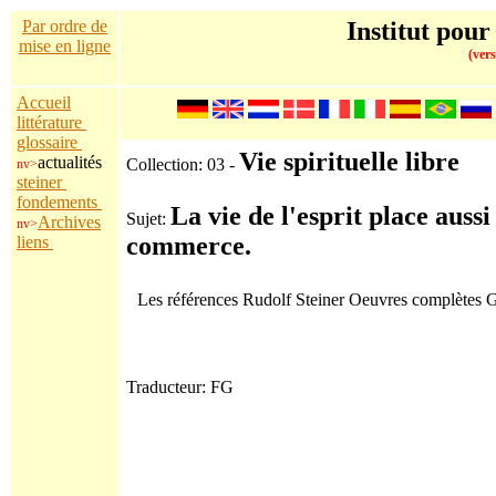
Par ordre de
Institut pour
mise en ligne
(vers
Accueil
littérature
glossaire
Vie spirituelle libre
actualités
Collection: 03 -
nv>
steiner
fondements
La vie de l'esprit place aussi
Sujet:
Archives
nv>
commerce.
liens
Les références Rudolf Steiner Oeuvres complètes
Traducteur: FG