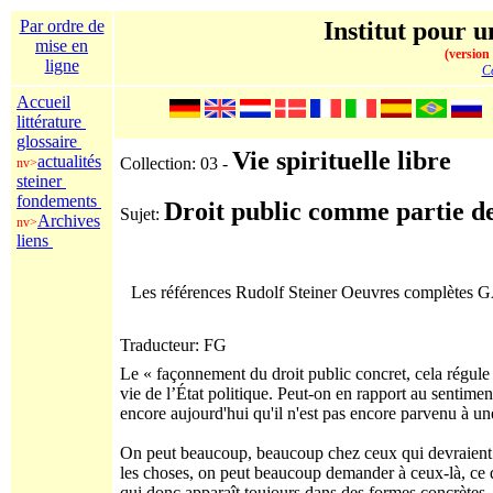
Par ordre de
Institut pour u
mise en
(version
ligne
Co
Accueil
littérature
glossaire
Vie spirituelle libre
actualités
Collection: 03 -
nv>
steiner
fondements
Droit public comme partie de 
Sujet:
Archives
nv>
liens
Les références Rudolf Steiner Oeuvres complètes
Traducteur: FG
Le « façonnement du droit public concret, cela régule l
vie de l’État politique. Peut-on en rapport au sentiment
encore aujourd'hui qu'il n'est pas encore parvenu à une 
On peut beaucoup, beaucoup chez ceux qui devraient s
les choses, on peut beaucoup demander à ceux-là, ce qu
qui donc apparaît toujours dans des formes concrètes.