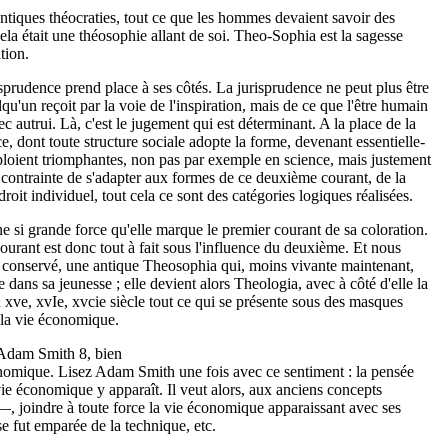
 antiques théocraties, tout ce que les hommes devaient savoir des
cela était une théosophie allant de soi. Theo-Sophia est la sagesse
tion.
sprudence prend place à ses côtés. La jurisprudence ne peut plus être
lqu'un reçoit par la voie de l'inspiration, mais de ce que l'être humain
autrui. Là, c'est le jugement qui est déterminant. A la place de la
e, dont toute structure sociale adopte la forme, devenant essentielle­
ploient triom­phantes, non pas par exemple en science, mais justement
st contrainte de s'adapter aux formes de ce deuxième courant, de la
roit individuel, tout cela ce sont des catégories logiques réalisées.
e si grande force qu'elle marque le premier courant de sa coloration.
rant est donc tout à fait sous l'influence du deuxième. Et nous
 conservé, une antique Theosophia qui, moins vivante maintenant,
dans sa jeunesse ; elle devient alors Theologia, avec à côté d'elle la
u xve, xvIe, xvcie siècle tout ce qui se présente sous des masques
e la vie économique.
z Adam Smith 8, bien
conomique. Lisez Adam Smith une fois avec ce sentiment : la pensée
ie économique y apparaît. Il veut alors, aux anciens concepts
 —, joindre à toute force la vie économique apparaissant avec ses
se fut emparée de la technique, etc.