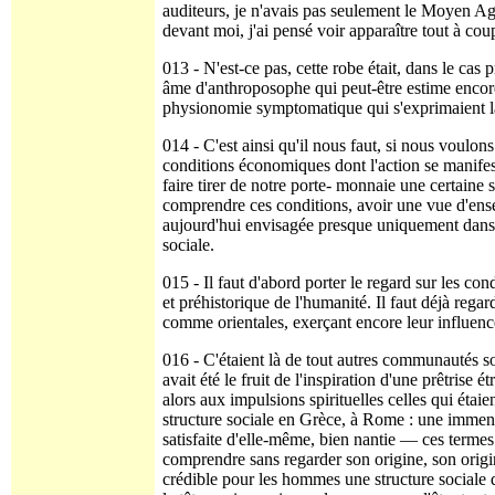
auditeurs, je n'avais pas seulement le Moyen A
devant moi, j'ai pensé voir apparaître tout à c
013 - N'est-ce pas, cette robe était, dans le cas
âme d'anthroposophe qui peut-être estime encore 
physionomie symptomatique qui s'expri­maient là 
014 - C'est ainsi qu'il nous faut, si nous voul
conditions écono­miques dont l'action se manifest
faire tirer de notre porte- monnaie une certaine
comprendre ces conditions, avoir une vue d'en­se
aujourd'hui envisagée presque uniquement dans u
sociale.
015 - Il faut d'abord porter le regard sur les con
et préhistorique de l'humanité. Il faut déjà reg
comme orientales, exerçant encore leur influence
016 - C'étaient là de tout autres communautés so
avait été le fruit de l'inspiration d'une prêtrise
alors aux impulsions spirituelles celles qui étai
structure sociale en Grèce, à Rome : une immens
satisfaite d'elle-même, bien nantie — ces terme
comprendre sans regarder son origine, son origine
crédible pour les hommes une structure sociale