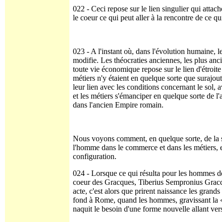
022 - Ceci repose sur le lien singulier qui attach
le coeur ce qui peut aller à la rencontre de ce qui
023 - A l'instant où, dans l'évolution humaine, 
modifie. Les théocra­ties anciennes, les plus anc
toute vie économique repose sur le lien d'étroit
métiers n'y étaient en quelque sorte que surajou­t
leur lien avec les conditions concernant le sol,
et les métiers s'émanciper en quelque sorte de l'
dans l'ancien Empire romain.
Nous voyons comment, en quelque sorte, de la s
l'homme dans le commerce et dans les métiers, e
configuration.
024 - Lorsque ce qui résulta pour les hommes d
coeur des Gracques, Tiberius Sempronius Gracch
acte, c'est alors que prirent naissance les grand
fond à Rome, quand les hommes, gravissant la « m
naquit le besoin d'une forme nouvelle allant vers