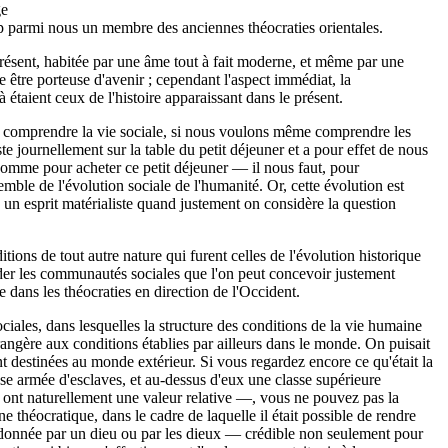
ge
oup parmi nous un membre des anciennes théocraties orientales.
 présent, habitée par une âme tout à fait moderne, et même par une
être porteuse d'avenir ; cependant l'aspect immédiat, la
étaient ceux de l'histoire apparaissant dans le présent.
ons comprendre la vie sociale, si nous voulons même comprendre les
e journellement sur la table du petit déjeuner et a pour effet de nous
 somme pour acheter ce petit déjeuner — il nous faut, pour
mble de l'évolution sociale de l'humanité. Or, cette évolution est
n esprit matéria­liste quand justement on considère la question
ditions de tout autre nature qui furent celles de l'évolution historique
arder les communautés sociales que l'on peut concevoir justement
 dans les théocraties en direction de l'Occident.
ciales, dans lesquelles la structure des conditions de la vie humaine
 étrangère aux conditions établies par ailleurs dans le monde. On puisait
ent destinées au monde extérieur. Si vous regardez encore ce qu'était la
e armée d'esclaves, et au-dessus d'eux une classe supérieure
s ont naturellement une valeur relative —, vous ne pouvez pas la
 théocratique, dans le cadre de laquelle il était possible de rendre
 donnée par un dieu ou par les dieux — crédible non seulement pour