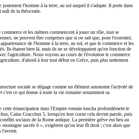
e justement l'homme à la terre, au sol auquel il s'adapte. Il porte dans
 naît de la théocratie.
le commerce et les métiers commencent à jouer un rôle, tout se
iennes, ne peuvent être comprises que si on sait que, pour l'essentiel,
e appartenance de l'homme à la terre, au sol, et que le commerce et les
és. Ils étaient bien là, mais ils ne se développaient qu'en fonction de
 avec l'agriculture. Nous voyons au cours de l'évolution le commerce
agriculture, d'abord à leur tout début en Grèce, puis plus nettement
tructure sociale se dégage comme un élément autonome l'activité de
t c'est ce qui donne à toute la vie romaine notamment sa
e cette émancipation dans l'Empire romain toucha profondément le
us, Caius Gracchus 5, lorsqu'en leur coeur cela devint parole, puis
s conflits sociaux de la Rome antique. La première grève eut lieu au
on­tagne sacrée 6 », exigèrent qu'on leur fît droit ; c'est alors que
 l'avenir.