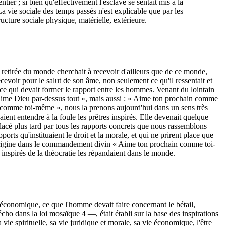
entier ; si bien qu'effectivement l'esclave se sentait mis à la
La vie sociale des temps passés n'est explicable que par les
ture sociale physique, matérielle, ex­térieure.
retirée du monde cherchait à recevoir d'ailleurs que de ce monde,
evoir pour le salut de son âme, non seulement ce qu'il ressentait et
i ce qui devait former le rapport entre les hommes. Venant du lointain
Aime Dieu par-dessus tout », mais aussi : « Aime ton prochain comme
 comme toi-même », nous la prenons aujourd'hui dans un sens très
isaient entendre à la foule les prêtres inspirés. Elle devenait quelque
lacé plus tard par tous les rapports concrets que nous rassemblons
ports qu'instituaient le droit et la morale, et qui ne prirent place que
l'origine dans le commandement divin « Aime ton prochain comme toi-
 inspirés de la théocratie les répandaient dans le monde.
 économique, ce que l'homme devait faire concernant le bétail,
cho dans la loi mosaïque 4 —, était établi sur la base des inspirations
ie spirituelle, sa vie juridique et morale, sa vie économique, l'être