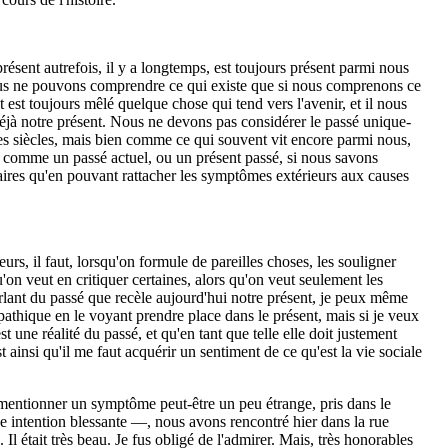
résent autrefois, il y a longtemps, est toujours présent parmi nous
 nous ne pouvons comprendre ce qui existe que si nous comprenons ce
nt est toujours mêlé quelque chose qui tend vers l'avenir, et il nous
éjà notre présent. Nous ne devons pas considérer le passé unique­
es siècles, mais bien comme ce qui souvent vit encore parmi nous,
 comme un passé actuel, ou un présent passé, si nous savons
laires qu'en pouvant rattacher les symptômes extérieurs aux causes
, il faut, lorsqu'on formule de pareilles choses, les souligner
'on veut en critiquer certaines, alors qu'on veut seulement les
arlant du passé que recèle aujourd'hui notre présent, je peux même
athique en le voyant prendre place dans le présent, mais si je veux
est une réalité du passé, et qu'en tant que telle elle doit justement
t ainsi qu'il me faut acquérir un sentiment de ce qu'est la vie sociale
ntionner un symp­tôme peut-être un peu étrange, pris dans le
 intention blessante —, nous avons ren­contré hier dans la rue
 Il était très beau. Je fus obligé de l'admirer. Mais, très honorables