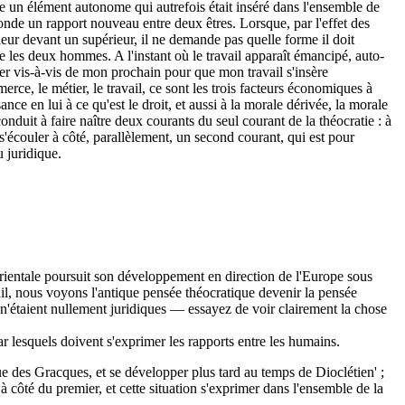
 un élément auto­nome qui autrefois était inséré dans l'ensemble de
 fonde un rapport nouveau entre deux êtres. Lorsque, par l'effet des
eur devant un supérieur, il ne demande pas quelle forme il doit
tre les deux hommes. A l'instant où le travail apparaît émancipé, auto­
ter vis-à-vis de mon prochain pour que mon travail s'insère
rce, le métier, le travail, ce sont les trois facteurs économiques à
nce en lui à ce qu'est le droit, et aussi à la morale dérivée, la morale
onduit à faire naître deux courants du seul courant de la théocra­tie : à
t s'écouler à côté, parallèlement, un second courant, qui est pour
 juridique.
 orientale poursuit son développement en direction de l'Europe sous
il, nous voyons l'antique pensée théocratique devenir la pensée
i n'étaient nullement juridiques — essayez de voir clairement la chose
par lesquels doivent s'exprimer les rapports entre les humains.
e des Gracques, et se développer plus tard au temps de Dioclétien' ;
 côté du premier, et cette situa­tion s'exprimer dans l'ensemble de la