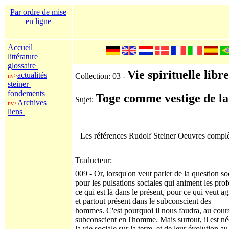
Par ordre de mise
en ligne
Accueil
littérature
glossaire
Vie spirituelle libre
actualités
Collection: 03 -
nv>
steiner
fondements
Toge comme vestige de la
Sujet:
Archives
nv>
liens
Les références Rudolf Steiner Oeuvres comp
Traducteur:
009 - Or, lorsqu'on veut parler de la question soc
pour les pulsations sociales qui animent les prof
ce qui est là dans le présent, pour ce qui veut ag
et partout présent dans le subconscient des
hommes. C'est pourquoi il nous faudra, au cours
subconscient en l'homme. Mais surtout, il est né
la vie sociale sur la terre, et de leur évolution au