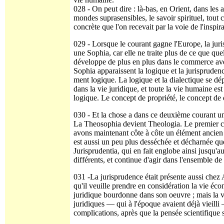
028 - On peut dire : là-bas, en Orient, dans les
mondes suprasensibles, le savoir spirituel, tout 
concrète que l'on recevait par la voie de l'inspira
029 - Lorsque le courant gagne l'Europe, la juri
une Sophia, car elle ne traite plus de ce que que
développe de plus en plus dans le commerce avec 
Sophia apparaissent la logique et la jurisprudenc
ment logique. La logique et la dialectique se dé
dans la vie juridique, et toute la vie humaine e
logique. Le concept de propriété, le concept de d
030 - Et la chose a dans ce deuxième courant un
La Theosophia devient Theologia. Le premier cou
avons maintenant côte à côte un élément ancien
est aussi un peu plus desséchée et décharnée que 
Jurisprudentia, qui en fait englobe ainsi jusqu'a
différents, et continue d'agir dans l'ensemble d
031 -La jurisprudence était présente aussi che
qu'il veuille prendre en considération la vie é
juridique bourdonne dans son oeuvre ; mais la v
juridiques — qui à l'époque avaient déjà vieilli
complications, après que la pensée scienti­fique 