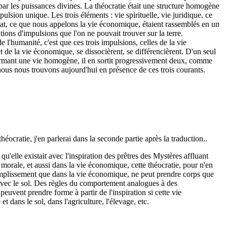
par les puissances divines. La théocratie était une structure homo­gène
ulsion unique. Les trois éléments : vie spirituelle, vie juridique, ce
Etat, ce que nous appelons la vie économique, étaient rassemblés en un
ons d'impulsions que l'on ne pouvait trouver sur la terre.
e l'humanité, c'est que ces trois impulsions, celles de la vie
 et de la vie économique, se disso­cièrent, se différencièrent. D'un seul
formant une vie homogène, il en sortit progressive­ment deux, comme
et nous nous trouvons aujourd'hui en présence de ces trois courants.
éocratie, j'en parlerai dans la seconde partie après la traduction..
qu'elle existait avec l'inspiration des prêtres des Mystères affluant
t morale, et aussi dans la vie économique, cette théocratie, pour n'en
mplissement que dans la vie économique, ne peut prendre corps que
 avec le sol. Des règles du comportement analogues à des
ent prendre forme à partir de l'inspiration si cette vie
t dans le sol, dans l'agriculture, l'élevage, etc.