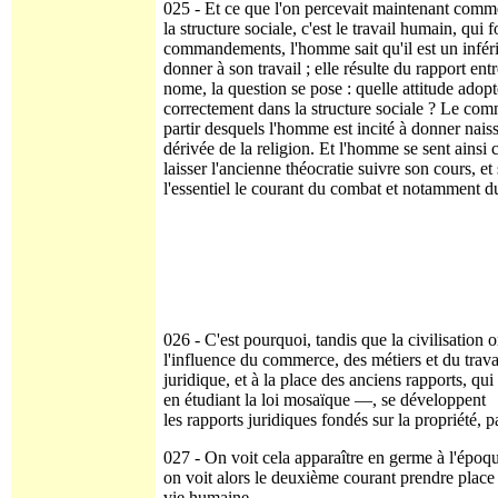
025 - Et ce que l'on percevait maintenant comme
la structure sociale, c'est le travail humain, qui
commandements, l'homme sait qu'il est un inféri
donner à son travail ; elle résulte du rapport en
nome, la question se pose : quelle attitude adop
correctement dans la structure sociale ? Le comme
partir desquels l'homme est incité à donner naissa
dérivée de la religion. Et l'homme se sent ainsi c
laisser l'ancienne théocratie suivre son cours, e
l'essentiel le courant du combat et notamment du
026 - C'est pourquoi, tandis que la civilisation
l'influence du commerce, des métiers et du trava
juridique, et à la place des anciens rapports, qu
en étudiant la loi mosaïque —, se développent
les rapports juridiques fondés sur la propriété, 
027 - On voit cela apparaître en germe à l'époqu
on voit alors le deuxième courant prendre place à
vie humaine.