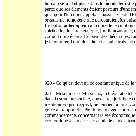
humain se sentait placé dans le monde terrestre 
parce que ses éléments étaient porteurs d'une imp
qu'au­jourd'hui nous appelons aussi la vie de l'
organisme homogène que parcouraient les pulsati
Le fait singulier apparu au cours de l'évolution d
spirituelle, de la vie étatique, juridique-morale,
courant qui s'écoulait au sein des théocraties, 
je le montrerai tout de suite, et ensuite trois ; 
020 - Ce qu'est devenu ce courant unique de la th
021 - Mesdames et Messieurs, la théocratie telle 
dans la structure sociale, dans la vie juridique e
mentionner qu'un aspect, ne parvient à un acco
grâce au rapport de l'être humain avec la terre,
commandements concernant la vie économique peuv
économique a son assise essentielle dans la terre e