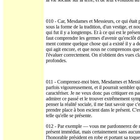
010 - Car, Mesdames et Messieurs, ce qui était p
sous la forme de la tradition, d'un vestige, et
qui fut il y a longtemps. Et à ce qui est le prése
faut comprendre les germes d'avenir qu'enclôt d
ment comme quelque chose qui a existé il y a d
qui agit encore, et que nous ne comprenons que
l'évaluer correctement. On n'obtient des vues c
profondes.
011 - Comprenez-moi bien, Mesdames et Messieurs
parfois vigoureusement, et il pourrait sembler qu
caractériser. Je ne veux donc pas critiquer en p
admirer ce passé et le trouver extrêmement symp
penser la réalité sociale, il me faut savoir que c'
prendre place à bon escient dans le présent. C'es
telle qu'elle se présente.
012 - Par exemple — vous me pardonnerez de me
présent immédiat, mais certainement sans aucune
l'honorable président en robe et portant sa toque.