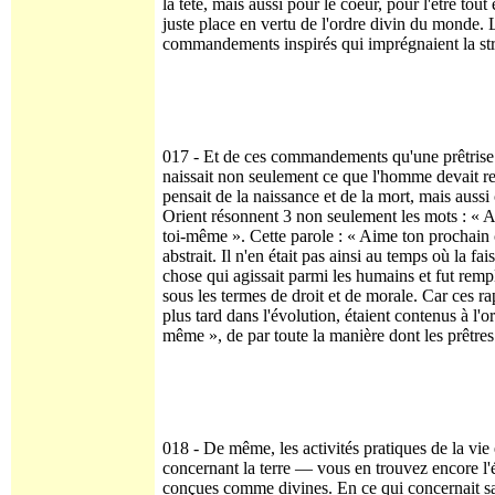
la tête, mais aussi pour le coeur, pour l'être tout 
juste place en vertu de l'ordre divin du monde. 
commandements inspirés qui imprégnaient la struc
017 - Et de ces commandements qu'une prêtrise 
naissait non seulement ce que l'homme devait rec
pensait de la naissance et de la mort, mais auss
Orient résonnent 3 non seulement les mots : « 
toi-même ». Cette parole : « Aime ton prochain
abstrait. Il n'en était pas ainsi au temps où la fa
chose qui agissait parmi les humains et fut remp
sous les termes de droit et de morale. Car ces rap
plus tard dans l'évolution, étaient contenus à 
même », de par toute la manière dont les prêtres
018 - De même, les activités pratiques de la vie
concernant la terre — vous en trouvez encore l'é
conçues comme divines. En ce qui concernait sa v