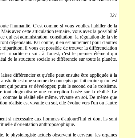
221
toute l'humanité. C'est comme si vous vouliez habiller de la
Mais avec cette articulation ternaire, vous avez la possibilité
e qui est administration, constitution, la régulation de la vie
eront dépendants. Par contre, il en est autrement pour d'autres
ipartition, il vous est possible de trouver la différenciation
t tripartite en soi : à l'ouest, c'est le premier élément qui
l de la structure sociale se diffé­rencie sur toute la planète.
laisse différencier et qu'elle peut ensuite être appliquée à la
 abstraite est une somme de concepts qui fait croire qu'on est
ment qui pourra
se
développer, puis le second ou le troisième.
 de tout dogmatisme une conception basée sur la réalité. Le
st, comme la réalité elle-même, vivante en soi. De même que
n réaliste est vivante en soi, elle évolue vers l'un ou l'autre
nt si nécessaire aux hommes d'aujourd'hui et dont ils sont
pirituelle d'orientation anthroposophique.
te, le physiologiste actuels observent le cerveau, les organes