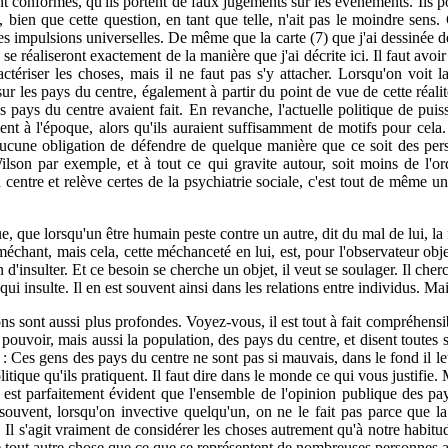
 conformes, qu'ils portent de faux jugements sur les événements. Ils pos
e, bien que cette question, en tant que telle, n'ait pas le moindre sens
 impulsions univer­selles. De même que la carte (7) que j'ai dessinée d
s se réaliseront exactement de la manière que j'ai décrite ici. Il faut avoi
ctériser les choses, mais il ne faut pas s'y attacher. Lorsqu'on voit 
ur les pays du centre, également à partir du point de vue de cette réalit
es pays du centre avaient fait. En revanche, l'actuelle politique de pu
ent à l'époque, alors qu'ils auraient suffisamment de motifs pour cela.
aucune obligation de défendre de quelque manière que ce soit des perso
son par exemple, et à tout ce qui gravite autour, soit moins de l'ordr
centre et relève certes de la psychiatrie sociale, c'est tout de même u
vue, que lorsqu'un être humain peste contre un autre, dit du mal de lui, la
t méchant, mais cela, cette méchanceté en lui, est, pour l'ob­servateur objec
 d'insulter. Et ce besoin se cherche un objet, il veut se soulager. Il cher
 qui insulte. Il en est souvent ainsi dans les relations entre individus. M
sons sont aussi plus profondes. Voyez-vous, il est tout à fait compréhens
pouvoir, mais aussi la population, des pays du centre, et disent toutes
t : Ces gens des pays du centre ne sont pas si mauvais, dans le fond il le
litique qu'ils pratiquent. Il faut dire dans le monde ce qui vous justifie.
 Il est parfaitement évident que l'ensemble de l'opinion publique des p
 souvent, lorsqu'on invective quelqu'un, on ne le fait pas parce que
 Il s'agit vraiment de considérer les choses autrement qu'à notre habitude
re tout autre chose que ce que se représentent de nombreuses personne