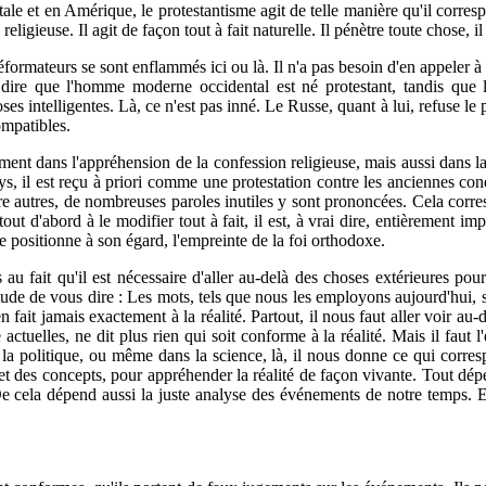
e et en Amérique, le protestantisme agit de telle manière qu'il correspo
ligieuse. Il agit de façon tout à fait naturelle. Il pénètre toute chose, il
éformateurs se sont enflammés ici ou là. Il n'a pas besoin d'en appeler
it dire que l'homme moderne occidental est né protes­tant, tandis que 
ses intelligentes. Là, ce n'est pas inné. Le Russe, quant à lui, refuse le 
ompatibles.
ment dans l'appréhension de la confession religieuse, mais aussi dans l
, il est reçu à priori comme une protestation contre les anciennes cond
tre autres, de nom­breuses paroles inutiles y sont prononcées. Cela corr
out d'abord à le modifier tout à fait, il est, à vrai dire, entièrement im
 positionne à son égard, l'empreinte de la foi orthodoxe.
au fait qu'il est nécessaire d'aller au-delà des choses extérieures pou
itude de vous dire : Les mots, tels que nous les employons aujourd'hui,
fait jamais exacte­ment à la réalité. Partout, il nous faut aller voir au-
actuelles, ne dit plus rien qui soit conforme à la réalité. Mais il faut 
a politique, ou même dans la science, là, il nous donne ce qui correspo
des concepts, pour appréhender la réalité de façon vivante. Tout dépend 
De cela dépend aussi la juste analyse des événements de notre temps. 