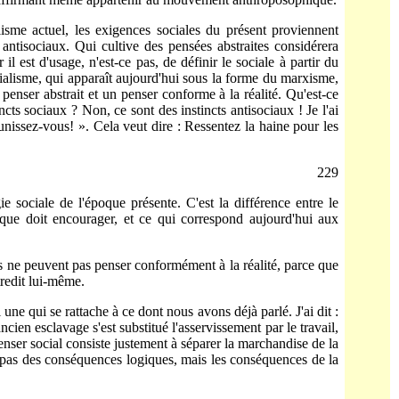
lisme actuel, les exigences sociales du présent proviennent
 antisociaux. Qui cultive des pensées abstraites considérera
il est d'usage, n'est-ce pas, de définir le sociale à partir du
cia­lisme, qui apparaît aujourd'hui sous la forme du marxisme,
n penser abstrait et un penser conforme à la réalité. Qu'est-ce
cts sociaux ? Non, ce sont des instincts antisociaux ! Je l'ai
nissez-vous! ». Cela veut dire : Ressentez la haine pour les
229
ie sociale de l'époque présente. C'est la différence entre le
hique doit encourager, et ce qui correspond aujourd'hui aux
ns ne peuvent pas penser conformément à la réalité, parce que
tredit lui-même.
ne qui se rattache à ce dont nous avons déjà parlé. J'ai dit :
ncien esclavage s'est substitué l'asservissement par le travail,
 penser social consiste justement à séparer la marchandise de la
era pas des conséquences logiques, mais les consé­quences de la