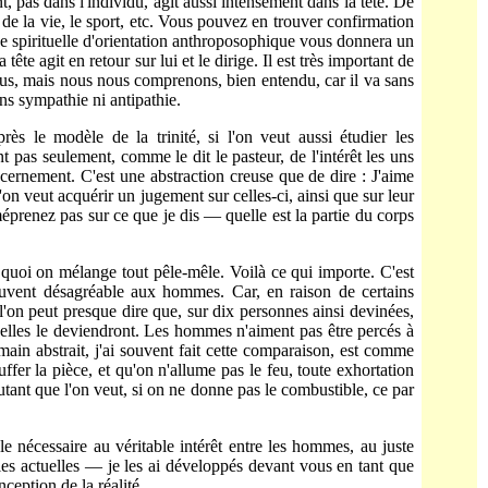
t, pas dans l'individu, agit aussi intensément dans la tête. De
ne de la vie, le sport, etc. Vous pouvez en trouver confirmation
nce spirituelle d'orientation anthroposophique vous donnera un
ête agit en retour sur lui et le dirige. Il est très important de
ous, mais nous nous comprenons, bien entendu, car il va sans
ns sympathie ni antipathie.
ès le modèle de la trinité, si l'on veut aussi étudier les
t pas seu­lement, comme le dit le pasteur, de l'intérêt les uns
scernement. C'est une abstraction creuse que de dire : J'aime
 veut acquérir un jugement sur celles-ci, ainsi que sur leur
 méprenez pas sur ce que je dis — quelle est la partie du corps
 quoi on mélange tout pêle-mêle. Voilà ce qui importe. C'est
 souvent désagréable aux hommes. Car, en raison de certains
l'on peut presque dire que, sur dix personnes ainsi devinées,
 elles le deviendront. Les hommes n'aiment pas être percés à
main abstrait, j'ai sou­vent fait cette comparaison, est comme
uffer la pièce, et qu'on n'allume pas le feu, toute exhortation
ant que l'on veut, si on ne donne pas le combustible, ce par
nécessaire au véritable intérêt entre les hommes, au juste
es actuelles — je les ai développés devant vous en tant que
eption de la réalité.