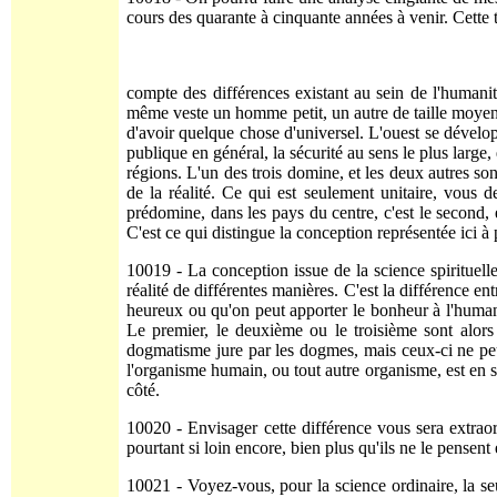
cours des quarante à cinquante années à venir. Cette t
compte des différences existant au sein de l'humanit
même veste un homme petit, un autre de taille moyenne 
d'avoir quelque chose d'universel. L'ouest se développ
publique en général, la sécurité au sens le plus large
régions. L'un des trois domine, et les deux autres son
de la réalité. Ce qui est seulement uni­taire, vous d
prédomine, dans les pays du centre, c'est le second, e
C'est ce qui distingue la conception représentée ici à p
10019 - La conception issue de la science spirituelle 
réalité de différentes manières. C'est la différence e
heureux ou qu'on peut apporter le bonheur à l'humani
Le premier, le deuxième ou le troisième sont alors 
dogmatisme jure par les dogmes, mais ceux-ci ne peu
l'organisme humain, ou tout autre organisme, est en so
côté.
10020 - Envisager cette différence vous sera extra
pourtant si loin encore, bien plus qu'ils ne le pensent 
10021 - Voyez-vous, pour la science ordinaire, la seu