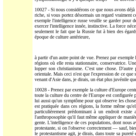
10027 - Si nous considérons ce que nous avons déjà di
riche, si vous portez désormais un regard vraiment 
exemple l'intelligence russe veuille se garder pour d
exercer l'intelligence innée, ins­tinctive. La force néc
seulement le fait que la Russie fut à bien des égards
époque de culture antérieure,
à partir d'un autre point de vue. Prenez par exemple 
régions où elle resta stationnaire, conservatrice. Un
lopper son christianisme. C'est une chose. D'autre p
orientale. Mais ceci n'est que l'expression de ce que s
venant d'Asie dans, je dirais, un état plus juvénile q
10028 - Prenez par exemple la culture d'Europe centr
toute la culture du centre de l'Europe est configurée 
lui aussi qu'un symptôme pour qui observe les choses d
est pratiquée dans ces régions, la forme même qu'elle
particulièrement prédominant à un endroit existe 
l'anthroposophie qu'il faut même appliquer de manière 
gente. L'intelligence de ces populations, dont nous av
protestante, si on l'observe correc­tement — sauf, bie
le protestantisme agit, je dirais, dans toute sa pure