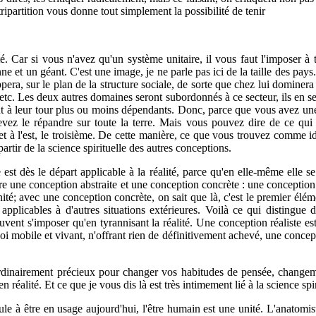
ripartition vous donne tout simplement la possibilité de tenir
é. Car si vous n'avez qu'un système unitaire, il vous faut l'imposer à 
et un géant. C'est une image, je ne parle pas ici de la taille des pays. 
era, sur le plan de la structure sociale, de sorte que chez lui dominera c
, etc. Les deux autres domaines seront subordonnés à ce sec­teur, ils en s
t à leur tour plus ou moins dépendants. Donc, parce que vous avez une tr
evez le répandre sur toute la terre. Mais vous pouvez dire de ce qui es
t à l'est, le troisième. De cette manière, ce que vous trouvez comme idéa
artir de la science spirituelle des autres conceptions.
est dès le départ applicable à la réalité, parce qu'en elle-même elle se 
ntre une conception abstraite et une conception concrète : une conception
té; avec une conception concrète, on sait que là, c'est le premier élé
applicables à d'autres situations extérieures. Voilà ce qui distingue
vent s'imposer qu'en tyrannisant la réalité. Une conception réaliste e
i mobile et vivant, n'offrant rien de définitivement achevé, une conceptio
ordinairement précieux pour changer vos habitudes de pensée, changeme
en réalité. Et ce que je vous dis là est très intimement lié à la science s
le à être en usage aujour­d'hui, l'être humain est une unité. L'anatomis