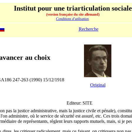
Institut pour une triarticulation sociale
(version française du site allemand)
Conditions d'utilisation
.
Recherche
avancer au choix
 GA186 247-263 (1990) 15/12/1918
Original
Editeur: SITE
on pas la justice administrative, mais la justice civile et pénale), consti
 l'on administre, où le service de sécurité est assuré, etc. Ces trois dom
ermédiaire de représentants, règlent leurs rapports mutuels, mais, si je p
ires, les critiquer radica­lement, mais ce faisant, on critiquera non pas