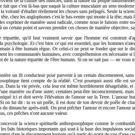
provient de la culture des muscles, dans la nature du peuple naturelle­men
ssi le fait que c'est là-bas que naquit la culture musculaire au sens moder
z la volonté d'étudier réellement les choses sans préjugés. Seule la scie
te, chez les anglophones c'est le bas-ventre qui monte à la tête; mais la t
s les exprimer de manière aussi radicale, comme nous le faisons entre n
à un certain point et savons prendre ces choses de manière objective, sa
ripartite, qu'il faut vraiment savoir que l'homme est construit d'apr
la psy­chologie. Et c'est bien ce qui est essentiel, que les hommes n'aien
 humain à être humain règne. Or celui-ci ne peut se fonder que sur le di
nt les communautés humaines, avec compréhension est nécessaire si l'on
ant de la nature tripartite de l'être humain. Si on ne sait pas — ne vous
nière un fil conduc­teur pour parvenir à un certain discernement, sans
oposophique tient compte de la réalité. C'est pourquoi aussi elle est
ur. Dans la vie privée, cela leur est même horriblement désagréable, et 
'une manière ou d'une autre; certaines peut-être incons­ciemment, mais
iqué ici et doit ser­vir l'élévation de l'amour sur la Terre. L'amour hu
Si on lui dit : tu es un poêle, il est donc de ton devoir de poêle de cha
s du dimanche après-midi. On peut prêcher l'amour et encore l'amour aut
us, ces prêches n'ont aucune valeur.
cevoir la science spiri­tuelle anthroposophique comme le combustible 
 faits historiques importants qui sont à la base des impulsions social
trer dans le discer­nement humain qu'à partir du point de vue d'une conc