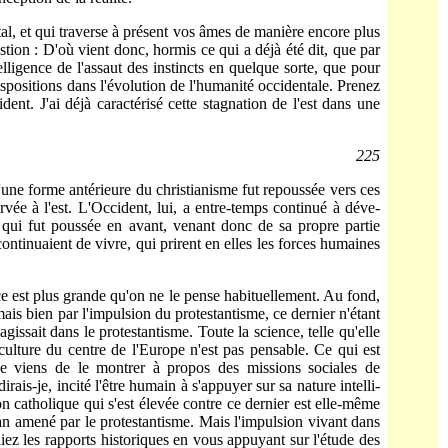
tal, et qui traverse à présent vos âmes de manière encore plus
on : D'où vient donc, hormis ce qui a déjà été dit, que par
elligence de l'assaut des instincts en quelque sorte, que pour
dispositions dans l'évolution de l'humanité occiden­tale. Prenez
ent. J'ai déjà caractérisé cette stagnation de l'est dans une
225
u'une forme antérieure du christianisme fut repoussée vers ces
rvée à l'est. L'Occident, lui, a entre-temps continué à déve­
ce qui fut poussée en avant, venant donc de sa propre partie
continuaient de vivre, qui prirent en elles les forces humaines
e est plus grande qu'on ne le pense habituellement. Au fond,
mais bien par l'impulsion du protestantisme, ce dernier n'étant
issait dans le protes­tantisme. Toute la science, telle qu'elle
 culture du centre de l'Europe n'est pas pensable. Ce qui est
je viens de le montrer à pro­pos des missions sociales de
ais-je, incité l'être humain à s'appuyer sur sa nature intelli­
on catholique qui s'est élevée contre ce dernier est elle-même
élan amené par le protestantisme. Mais l'impulsion vivant dans
diez les rapports historiques en vous appuyant sur l'étude des