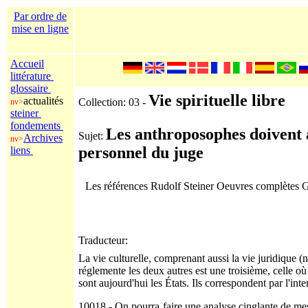
Par ordre de
mise en ligne
Accueil
littérature
glossaire
Vie spirituelle libre
actualités
Collection: 03 -
nv>
steiner
fondements
Les anthroposophes doivent 
Sujet:
Archives
nv>
personnel du juge
liens
Les références Rudolf Steiner Oeuvres complètes
Traducteur:
La vie culturelle, comprenant aussi la vie juridique (n
réglemente les deux autres est une troisième, celle où
sont aujourd'hui les États. Ils correspondent par l'int
10018 - On pourra faire une analyse cinglante de mes d