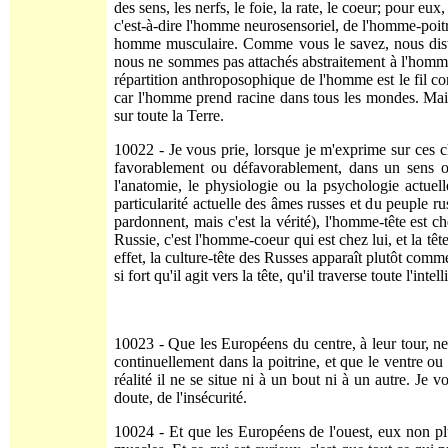
des sens, les nerfs, le foie, la rate, le coeur; pour 
c'est-à-dire l'homme neurosensoriel, de l'homme-poitr
homme musculaire. Comme vous le savez, nous disting
nous ne sommes pas attachés abstraitement à l'homme un
répartition anthroposo­phique de l'homme est le fil c
car l'homme prend racine dans tous les mondes. Mais 
sur toute la Terre.
10022 - Je vous prie, lorsque je m'exprime sur ces 
favorablement ou défavorablement, dans un sens ou
l'anatomie, le physiologie ou la psychologie actuell
particularité actuelle des âmes russes et du peuple r
pardonnent, mais c'est la vérité), l'homme-tête est c
Russie, c'est l'homme-coeur qui est chez lui, et la tê
effet, la culture-tête des Russes apparaît plutôt comm
si fort qu'il agit vers la tête, qu'il traverse toute l'int
10023 - Que les Européens du centre, à leur tour, ne 
continuellement dans la poitrine, et que le ventre ou 
réalité il ne se situe ni à un bout ni à un autre. Je 
doute, de l'insécurité.
10024 - Et que les Européens de l'ouest, eux non plu