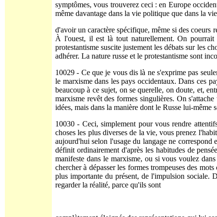
symptômes, vous trouverez ceci : en Europe occidental
même davantage dans la vie politique que dans la vie re
d'avoir un caractère spécifique, même si des coeurs r
À l'ouest, il est là tout naturelle­ment. On pourra
protestantisme suscite justement les débats sur les cho
adhérer. La nature russe et le protes­tantisme sont inc
10029 - Ce que je vous dis là ne s'exprime pas seule
le marxisme dans les pays occidentaux. Dans ces pays
beaucoup à ce sujet, on se querelle, on doute, et, en
marxisme revêt des formes sin­gulières. On s'attache t
idées, mais dans la manière dont le Russe lui-même se
10030 - Ceci, simplement pour vous rendre attentifs 
choses les plus diverses de la vie, vous prenez l'hab
aujourd'hui selon l'usage du langage ne correspond en 
définit ordinairement d'après les habitudes de pensée 
manifeste dans le marxisme, ou si vous voulez dans l
chercher à dépasser les formes trompeuses des mots et 
plus importante du présent, de l'impulsion sociale. 
regarder la réalité, parce qu'ils sont