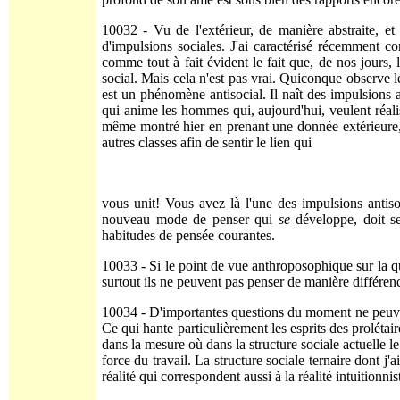
10032 - Vu de l'extérieur, de manière abstraite, et
d'impulsions sociales. J'ai caractérisé récemment co
comme tout à fait évident le fait que, de nos jours, l
social. Mais cela n'est pas vrai. Quiconque observe l
est un phéno­mène antisocial. Il naît des impulsions a
qui anime les hommes qui, aujourd'hui, veulent réalise
même montré hier en prenant une donnée extérieure, l
autres classes afin de sentir le lien qui
vous unit! Vous avez là l'une des impulsions antisoci
nouveau mode de penser qui
se
développe, doit s
habitudes de pensée courantes.
10033 - Si le point de vue anthroposophique sur la qu
surtout ils ne peuvent pas penser de manière différenc
10034 - D'importantes questions du moment ne peuvent ê
Ce qui hante particulièrement les esprits des prolétair
dans la mesure où dans la structure sociale actuelle le
force du travail. La struc­ture sociale ternaire dont j
réalité qui correspondent aussi à la réalité intuitionni