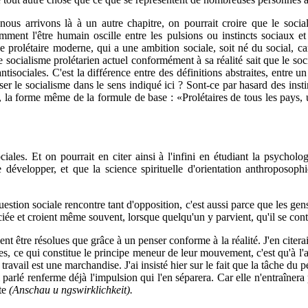
 nous arrivons là à un autre chapitre, on pourrait croire que le socia
mment l'être humain oscille entre les pulsions ou instincts sociaux et
e prolétaire moderne, qui a une ambi­tion sociale, soit né du social, car 
e socialisme prolétarien actuel conformément à sa réalité sait que le so
ntisociales. C'est la différence entre des définitions abstraites, entre u
r le socialisme dans le sens indiqué ici ? Sont-ce par hasard des instin
a forme même de la for­mule de base : «Prolétaires de tous les pays, u
ales. Et on pourrait en citer ainsi à l'infini en étudiant la psycholog
e développer, et que la science spirituelle d'orientation anthroposop
estion sociale rencontre tant d'opposition, c'est aussi parce que les ge
iée et croient même souvent, lorsque quelqu'un y par­vient, qu'il se con
tre résolues que grâce à un penser conforme à la réalité. J'en citerai u
es, ce qui constitue le principe meneur de leur mouve­ment, c'est qu'à l'a
 travail est une marchandise. J'ai insisté hier sur le fait que la tâche du
'ai parlé renferme déjà l'impulsion qui l'en sépa­rera. Car elle n'entraîn
ste
(Anschau u ngswirklichkeit).