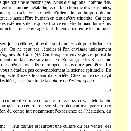
avez que nous ne le faisons pas. Nous distinguons l'homme-tête,
, et enfin l'homme métabolique, ou bien homme des extrémités,
e qu'en science spirituelle d'orientation anthroposo­phique
l s'inscrit l'être humain en tant qu'être tripartite. Car cette
oles extérieurs de ce qui se trouve en l'être humain lui-même,
conducteur pour envisager la différenciation entre les hommes
iser; je ne critique, ni ne dis quoi que ce soit pour influencer
st. On ne peut pas l'étudier si l'on envisage uniquement
énigmes de l'âme
(
4
).
Car lorsqu'on envi­sage ce qui est la
on peut dire la chose suivante : En Russie (que les Russes me
as eux-mêmes; mais ils se trompent. Vous direz peut-être : En
si vous n'étudiez pas convenablement la science spirituelle. En
ïque, le Russe a le coeur dans la tête. Chez lui, le coeur agit
 les idées,
structure
toute la
culture de l'est européen.
223
 la culture d'Europe centrale est que, chez eux, la tête tombe
'Européen du centre s'en sort si terriblement mal, parce qu'en
éen du centre fait notamment l'ex­périence de l'hésitation, du
nt — leur culture est surtout une culture du bas-ventre, des