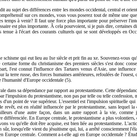
t au sujet des différences entre les mondes occidental, central et orien
compréhensif sur ces mondes, vous vous poserez tout de même une questi
es temps à venir? Il faut une force plus importante pour préserver l'int
essaire est plus importante. Â cela pourvoient, si je puis dire, certaines 
 tenue à l'écart des courants culturels qui se sont développés en Occid
le schisme qui eut lieu au Ixe siècle et prit fin au xe. Souvenez-vous q
e certaine forme du christianisme des premiers siècles s'est donc conse
art, l'est connut l'in­fluence des Tartares venus d'Asie, une influen
ur la terre russe, des forces humaines antérieures, refoulées de l'ouest, 
ue l'humanité d'Europe occidentale (5).
ale dans sa dépendance par rapport au protestantisme. Cette dépendanc
par l'impulsion du protestantisme, non pas par telle ou telle confession, 
'un point de vue supérieur. L'essentiel est l'impulsion spirituelle qui ag
 revêt, est en réalité influencée par le protestantisme, sans lequel la
ailleurs d'une autre façon, dans un autre rapport à la vie, comme 
différenciée. En Europe centrale, le protestantisme a plus volontiers, dir
ons vu qu'elle doit être acquise, est bien liée au protestantisme. L'acti
n sûr, lorsqu'elle vient du jésuitisme qui, lui, a arrêté consciemment l'
té en Europe cen­trale. Comment a-t-elle agi en Europe occidentale ? Étu