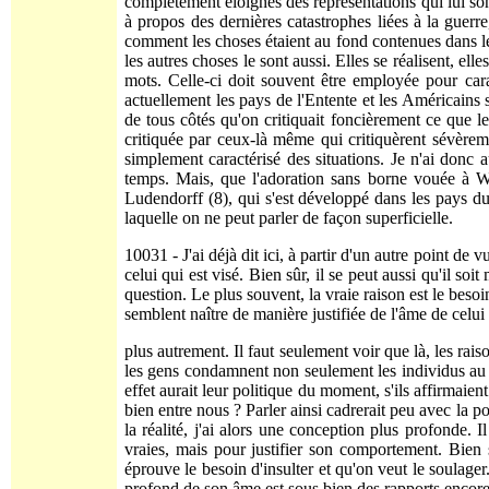
complètement éloignés des représentations qui lui sont
à propos des dernières catas­trophes liées à la guerr
comment les choses étaient au fond contenues dans les
les autres choses le sont aussi. Elles se réalisent, elle
mots. Celle-ci doit souvent être employée pour cara
actuellement les pays de l'Entente et les Américains s
de tous côtés qu'on critiquait foncièrement ce que l
critiquée par ceux-là même qui cri­tiquèrent sévèrem
simplement caractérisé des situations. Je n'ai donc 
temps. Mais, que l'adoration sans borne vouée à Wil
Ludendorff (8), qui s'est développé dans les pays du 
laquelle on ne peut parler de façon superficielle.
10031 - J'ai déjà dit ici, à partir d'un autre point de 
celui qui est visé. Bien sûr, il se peut aussi qu'il soi
question. Le plus souvent, la vraie raison est le besoin
semblent naître de manière justi­fiée de l'âme de celui
plus autrement. Il faut seulement voir que là, les rai
les gens condamnent non seu­lement les individus au 
effet aurait leur politique du moment, s'ils affirmaien
bien entre nous ? Parler ainsi cadrerait peu avec la po
la réalité, j'ai alors une conception plus profonde.
vraies, mais pour justifier son comportement. Bien
éprouve le besoin d'insulter et qu'on veut le soulager.
profond de son âme est sous bien des rapports enco