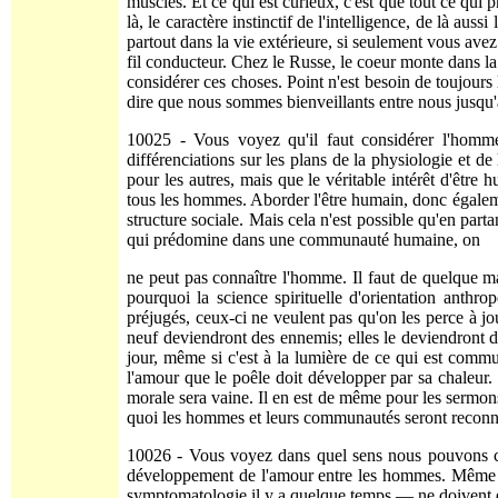
muscles. Et ce qui est curieux, c'est que tout ce qui 
là, le caractère instinctif de l'intelligence, de là au
partout dans la vie extérieure, si seule­ment vous ave
fil conducteur. Chez le Russe, le coeur monte dans la tê
considérer ces choses. Point n'est besoin de toujour
dire que nous sommes bienveillants entre nous jus­qu'
10025 - Vous voyez qu'il faut considérer l'homme t
différenciations sur les plans de la physiologie et de 
pour les autres, mais que le véritable intérêt d'être
tous les hommes. Aborder l'être humain, donc égaleme
structure sociale. Mais cela n'est possible qu'en part
qui prédomine dans une communauté humaine, on
ne peut pas connaître l'homme. Il faut de quelque ma
pourquoi la science spirituelle d'orientation anthr
préjugés, ceux-ci ne veulent pas qu'on les perce à jo
neuf deviendront des ennemis; elles le deviendront d
jour, même si c'est à la lumière de ce qui est commun
l'amour que le poêle doit dévelop­per par sa chaleur. 
morale sera vaine. Il en est de même pour les sermon
quoi les hommes et leurs commu­nautés seront reconn
10026 - Vous voyez dans quel sens nous pouvons con
développement de l'amour entre les hommes. Même les
symptomatologie il y a quelque temps — ne doivent en