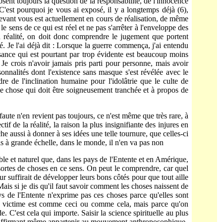
ent toujours la ques­tion de la responsabilité, de l'innocence
. C'est pourquoi je vous ai exposé, il y a longtemps déjà (6),
evant vous est actuelle­ment en cours de réalisation, de même
r le sens de ce qui est réel et ne pas s'arrêter à l'enveloppe des
la réalité, on doit donc comprendre le jugement que portent
é. Je l'ai déjà dit : Lorsque la guerre commença, j'ai entendu
issance qui est pourtant par trop évidente est beaucoup moins
 Je crois n'avoir jamais pris parti pour personne, mais avoir
nnalités dont l'exis­tence sans masque s'est révélée avec le
e de l'inclination humaine pour l'idolâtrie que le culte de
ne chose qui doit être soi­gneusement tranchée et à propos de
 faute n'en revient pas toujours, ce n'est même que très rare, à
tif de la réalité, la raison la plus insignifiante des injures en
che aussi à donner à ses idées une telle tournure, que celles-ci
ais à grande échelle, dans le monde, il n'en va pas non
ible et naturel que, dans les pays de l'Entente et en Amérique,
 sortes de choses en ce sens. On peut le comprendre, car quel
ur suffirait de développer leurs bons côtés pour que tout aille
 Mais si je dis qu'il faut savoir comment les choses naissent de
ays de l'Entente n'exprime pas ces choses parce qu'elles sont
 la victime est comme ceci ou comme cela, mais parce qu'on
. C'est cela qui importe. Saisir la science spirituelle au plus
s affirmant même appartenir au mouvement anthroposophique.