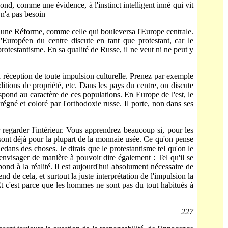
nd, comme une évidence, à l'instinct intelligent inné qui vit
 n'a pas besoin
 à une Réforme, comme celle qui bouleversa l'Europe centrale.
l'Européen du centre discute en tant que protestant, car le
protestantisme. En sa qua­lité de Russe, il ne veut ni ne peut y
a réception de toute impulsion culturelle. Prenez par exemple
itions de propriété, etc. Dans les pays du centre, on discute
espond au caractère de ces populations. En Europe de l'est, le
prégné et coloré par l'orthodoxie russe. Il porte, non dans ses
r regarder l'intérieur. Vous apprendrez beaucoup si, pour les
 sont déjà pour la plupart de la monnaie usée. Ce qu'on pense
dedans des choses. Je dirais que le protestantisme tel qu'on le
l'envisager de manière à pouvoir dire également : Tel qu'il se
nd à la réalité. Il est aujourd'hui absolument nécessaire de
de cela, et surtout la juste interprétation de l'impul­sion la
Et c'est parce que les hommes ne sont pas du tout habitués à
227