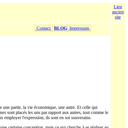
Lien
ancien
site
Contact
BLOG
Impressum
tue une partie, la vie économique, une autre. Et celle qui
aines sont placés les uns par rapport aux autres, tout comme le
eux employer l'expression, ils sont en soi souverains.
 une certaine conception, mais ce qui cherche à se réaliser au