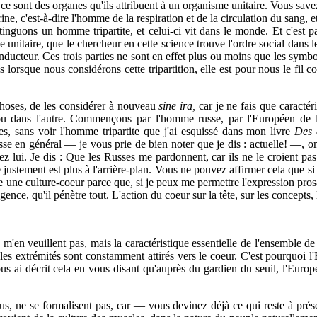
eux, ce sont des organes qu'ils attribuent à un organisme unitaire. Vous s
ine, c'est-à-dire l'homme de la respiration et de la circulation du sang
uons un homme tripartite, et celui-ci vit dans le monde. Et c'est parc
itaire, que le chercheur en cette science trouve l'ordre social dans leque
onducteur. Ces trois parties ne sont en effet plus ou moins que les symb
lorsque nous considérons cette tripartition, elle est pour nous le fil 
choses, de les considérer à nouveau
sine ira,
car je ne fais que caractér
 dans l'autre. Commençons par l'homme russe, par l'Européen de l'e
es, sans voir l'homme tripartite que j'ai esquissé dans mon livre
Des 
usse en général — je vous prie de bien noter que je dis : actuelle! —, 
hez lui. Je dis : Que les Russes me pardonnent, car ils ne le croient p
te justement est plus à l'arrière-plan. Vous ne pouvez affirmer cela que 
e une culture-coeur parce que, si je peux me permettre l'expression prosa
elligence, qu'il pénètre tout. L'action du coeur sur la tête, sur les concepts,
m'en veuillent pas, mais la caractéristique essentielle de l'ensemble de
les extrémités sont constamment attirés vers le coeur. C'est pour­quoi l
vous ai décrit cela en vous disant qu'auprès du gardien du seuil, l'Europ
s, ne se formalisent pas, car — vous devinez déjà ce qui reste à prése