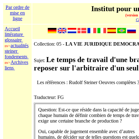
Par ordre de
Institut pour u
mise en
(version
ligne
Co
Accueil
littérature
glossaire
Collection: 05 -
LA VIE JURIDIQUE DEMOCR
actualités
nv>
steiner
fondements
Le temps de travail d'une bra
Sujet:
Archives
nv>
reposer sur l'arbitraire d'un seul
liens
Les références : Rudolf Steiner Oeuvres complètes
Traducteur: FG
Question: Est-ce que réside dans la capacité de juge
chaque humain de définir combien de temps de trav
exige une certaine branche de production ?
Oui, capable de jugement ensemble avec d’autres
humains, de décider sur de telles questions est quel