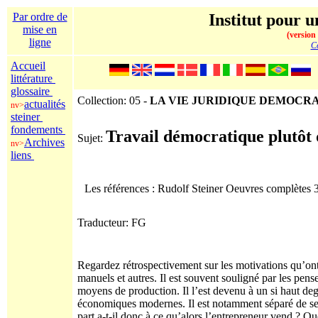
Par ordre de
Institut pour u
mise en
(version
ligne
Co
Accueil
littérature
glossaire
Collection: 05 -
LA VIE JURIDIQUE DEMOCR
actualités
nv>
steiner
fondements
Travail démocratique plutôt 
Sujet:
Archives
nv>
liens
Les références : Rudolf Steiner Oeuvres complètes
Traducteur: FG
Regardez rétrospectivement sur les motivations qu’ont
manuels et autres. Il est souvent souligné par les pens
moyens de production. Il l’est devenu à un si haut deg
économiques modernes. Il est notamment séparé de ses p
part a-t-il donc à ce qu’alors l’entrepreneur vend ? Que