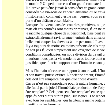
le monde ? Un petit morceau d’un grand contexte !
Il n’arrive peut-être jamais à considérer ce grand con
considérable vis-à-vis de l’ancien artisanat, où le trava
l’histoire sait, comment c’est le cas, pensez-vous au 
porte d’un château et semblable.
Lorsque l’on vient dans des contrées primitives, on p
mais où ces contrées sont moins primitives, là on ne fa
je raconte quelque chose de si personnel, mais peut être 
extraordinairement ravi, lorsque j’entrais dans un salon
bellement couper les cheveux à une personne ! Il avait s
Il y a toujours de moins en moins présents de tels rap
ne soit pas là, c’est simplement une exigence de la v
conditions compliquées, où notre division du travail do
n’aurions-nous pas la vie moderne avec tout ce dont n
possible ; que l’ancien rapport entre l’humain et son pr
Mais l’humain nécessite un rapport à son travail. L’hum
et son travail puisse exister. L’ancienne ardeur, l’immé
cela doit être remplacé par quelque chose d’autre.
Car ce n’est pas supportable pour la nature humaine, 
elle fut là par la joie à l’immédiate production de l’ob
être remplacé ? Cela peut seul être remplacé en ce que
appelés hors d’eux sur un plan, sur lequel ils se renc
avec tous les semblables, qui habitent le même orga
intérêt pour les humains.