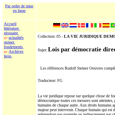
Par ordre de mise
en ligne
Accueil
littérature
glossaire
Collection: 05 -
LA VIE JURIDIQUE DE
actualités
nv>
steiner
fondements
Lois par démocratie direc
Sujet:
Archives
nv>
liens
Les références Rudolf Steiner Oeuvres comp
Traducteur: FG
La vie juridique repose sur quelque chose de fo
démocratique toutes ces mesures sont atteintes, 
humains de chaque autre. Aux droits humains app
majeur peut intervenir. Chaque humain qui est 
referendum par exemple ou indirectement par ch