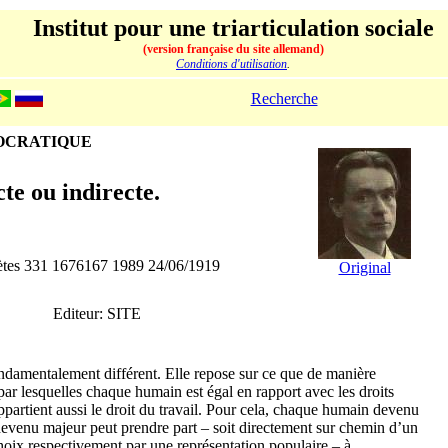
Institut pour une triarticulation sociale
(version française du site allemand)
Conditions d'utilisation
.
Recherche
MOCRATIQUE
te ou indirecte.
lètes 331 1676167 1989 24/06/1919
Original
Editeur: SITE
ndamentalement différent. Elle repose sur ce que de manière
par lesquelles chaque humain est égal en rapport avec les droits
artient aussi le droit du travail. Pour cela, chaque humain devenu
devenu majeur peut prendre part – soit directement sur chemin d’un
oix respectivement par une représentation populaire – à