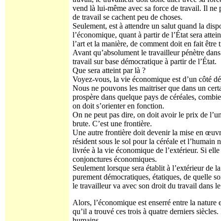
vend là lui-même avec sa force de travail. Il ne 
de travail se cachent peu de choses.
Seulement, est à attendre un salut quand la dispo
l’économique, quant à partir de l’État sera attei
l’art et la manière, de comment doit en fait être t
Avant qu’absolument le travailleur pénètre dans l
travail sur base démocratique à partir de l’État.
Que sera atteint par là ?
Voyez-vous, la vie économique est d’un côté dép
Nous ne pouvons les maitriser que dans un cert
prospère dans quelque pays de céréales, combien 
on doit s’orienter en fonction.
On ne peut pas dire, on doit avoir le prix de l’un
brute. C’est une frontière.
Une autre frontière doit devenir la mise en œuvr
résident sous le sol pour la céréale et l’humain n
livrée à la vie économique de l’extérieur. Si elle 
conjonctures économiques.
Seulement lorsque sera établit à l’extérieur de 
purement démocratiques, étatiques, de quelle sorte
le travailleur va avec son droit du travail dans le
Alors, l’économique est enserré entre la nature et
qu’il a trouvé ces trois à quatre derniers siècles.
humains.