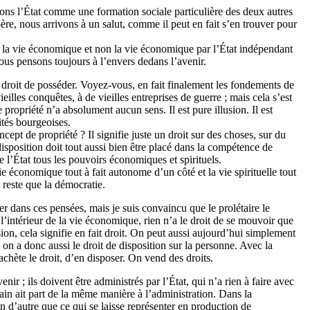
ons l’État comme une formation sociale particulière des deux autres
re, nous arrivons à un salut, comme il peut en fait s’en trouver pour
de la vie économique et non la vie économique par l’État indépendant
nous pensons toujours à l’envers dedans l’avenir.
u droit de posséder. Voyez-vous, en fait finalement les fondements de
eilles conquêtes, à de vieilles entreprises de guerre ; mais cela s’est
propriété n’a absolument aucun sens. Il est pure illusion. Il est
ités bourgeoises.
ept de propriété ? Il signifie juste un droit sur des choses, sur du
isposition doit tout aussi bien être placé dans la compétence de
e l’État tous les pouvoirs économiques et spirituels.
 économique tout à fait autonome d’un côté et la vie spirituelle tout
e reste que la démocratie.
ver dans ces pensées, mais je suis convaincu que le prolétaire le
l’intérieur de la vie économique, rien n’a le droit de se mouvoir que
on, cela signifie en fait droit. On peut aussi aujourd’hui simplement
, on a donc aussi le droit de disposition sur la personne. Avec la
chète le droit, d’en disposer. On vend des droits.
enir ; ils doivent être administrés par l’État, qui n’a rien à faire avec
in ait part de la même manière à l’administration. Dans la
en d’autre que ce qui se laisse représenter en production de