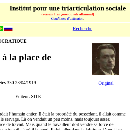
Institut pour une triarticulation sociale
(version française du site allemand)
Conditions d'utilisation
.
Recherche
MOCRATIQUE
à la place de
ètes 330 23/04/1919
Original
Editeur: SITE
ndait l’humain entier. Il était la propriété du possédant, il allait comme
t le servage. Là on vendait un peu moins, mais toujours assez
ce de travail. Mais quand le travailleur doit vendre sa force de
e de travail, là où il la vend. Il doit aller dans la fabrique. Donc il se