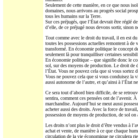
Seulement de cette manière, en ce que nous isol
domaines, nous arrivons au progrès social prospè
tous les humains sur la Terre.
Sur ces préjugés, que l’État devrait être réglé 
d’elle, de ce préjugé nous devons sortir, sinon 
Tout comme avec le droit du travail, il en est d
toutes les possessions actuelles remontent à de vi
transformé. En économie politique le concept de 
seulement là pour tranquilliser certaines sensibil
En économie politique – que signifie donc le conc
sol, sur des moyens de production. Le droit de d
l’État. Vous ne pouvez cela que si vous sortez d
Vous ne pouvez cela que si vous conduisez la vie
aussi autonome de l’autre, et qu’ainsi à l’État n
Ce sera tout d’abord bien difficile, de se retrou
sentira, comment ces pensées ont de l’avenir. À 
marchandise. Aujourd’hui se meut aussi possessi
acheter aussi des droits. Avec la force de travail
possession de moyens de production, de sol on a
Les droits n’ont plus le droit d’être vendus à l’av
achat et vente, de manière à ce que chaque huma
circulation de la vie économique ne circulera ri