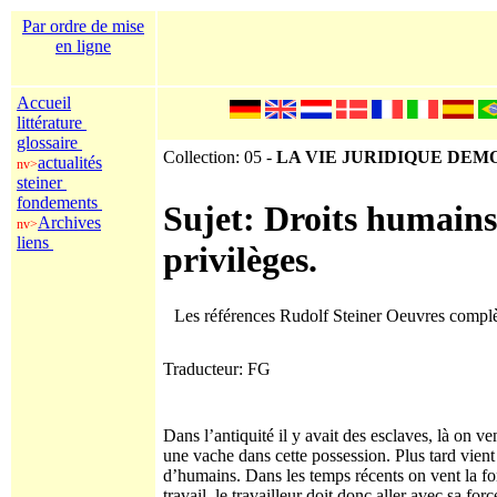
Par ordre de mise
en ligne
Accueil
littérature
glossaire
Collection: 05 -
LA VIE JURIDIQUE DE
actualités
nv>
steiner
fondements
Sujet: Droits humains 
Archives
nv>
liens
privilèges.
Les références Rudolf Steiner Oeuvres compl
Traducteur: FG
Dans l’antiquité il y avait des esclaves, là on ve
une vache dans cette possession. Plus tard vien
d’humains. Dans les temps récents on vent la for
travail, le travailleur doit donc aller avec sa forc