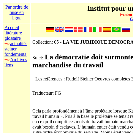
Par ordre de
Institut pour u
mise en
(version
ligne
Co
Accueil
littérature
glossaire
Collection: 05 -
LA VIE JURIDIQUE DEMOCR
actualités
nv>
steiner
fondements
La démocratie doit surmonter
Sujet:
Archives
nv>
marchandise du travail
liens
Les références : Rudolf Steiner Oeuvres complètes
Traducteur: FG
Cela parla profondément à l’âme prolétaire lorsque Ka
travail humain ». Pris à la base le prolétaire se tenait
en ce qu’il comprit ces mots du travail humain marcha
avait besoin d’esclaves. L’humain entier était vend
autre ordre économique du servage. Moins était vend