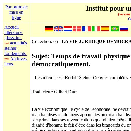
Par ordre de
Institut pour u
mise en
(version
ligne
Co
Accueil
littérature
glossaire
Collection: 05 -
LA VIE JURIDIQUE DEMOCR
actualités
nv>
steiner
fondements
Sujet: Temps de travail physique e
Archives
nv>
démocratiquement.
liens
Les références : Rudolf Steiner Oeuvres complètes
Traducteur: Gilbert Durr
La vie économique, le cycle de l'économie, ne devrait 
marchandises ou de biens apparentés aux marchandises.
s'exprime dans ses revendications quand bien même il n
dignité d'homme le fait d'être dans les brancards d
même que les marchandises ont leur prix à déterminer