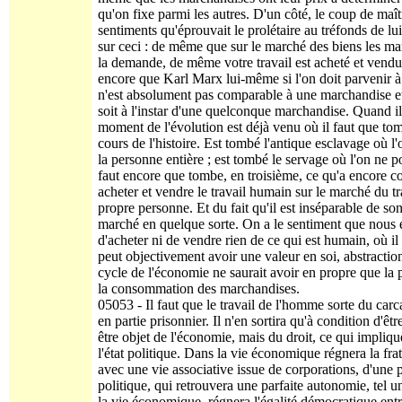
qu'on fixe parmi les autres. D'un côté, le coup de maî
sentiments qu'éprouvait le prolétaire au tréfonds de lui
sur ceci : de même que sur le marché des biens les mar
la demande, de même votre travail est acheté et vendu s
encore que Karl Marx lui-même si l'on doit parvenir à a
n'est absolument pas comparable à une marchandise et 
soit à l'instar d'une quelconque marchandise. Quand il
moment de l'évolution est déjà venu où il faut que to
cours de l'histoire. Est tombé l'antique esclavage où l
la personne entière ; est tombé le servage où l'on ne po
faut encore que tombe, en troisième, ce qu'a encore con
acheter et vendre le travail humain sur le marché du tr
propre personne. Et du fait qu'il est inséparable de s
marché en quelque sorte. On a le sentiment que nous e
d'acheter ni de vendre rien de ce qui est humain, où i
peut objectivement avoir une va­leur en soi, abstracti
cycle de l'économie ne saurait avoir en propre que la
la consommation des marchandises.
05053 - Il faut que le travail de l'homme sorte du ca
en partie prisonnier. Il n'en sortira qu'à condition d'ê
être objet de l'économie, mais du droit, ce qui impliqu
l'état politique. Dans la vie économique régnera la frat
avec une vie associative issue de corporations, d'une 
politique, qui retrouvera une parfaite autonomie, tel un
la vie économique, régnera l'égalité démocratique entre