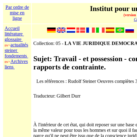
Par ordre de
Institut pour u
mise en
(version
ligne
Co
Accueil
littérature
glossaire
Collection: 05 -
LA VIE JURIDIQUE DEMOCR
actualités
nv>
steiner
fondements
Sujet: Travail - et possession - c
Archives
nv>
rapports de contrainte.
liens
Les références : Rudolf Steiner Oeuvres complètes
Traducteur: Gilbert Durr
À l'intérieur de cet état, qui doit reposer sur une bas
la même valeur pour tous les hommes et sur quoi il fa
parce qu'il ne peut être issu que de la conscience juri