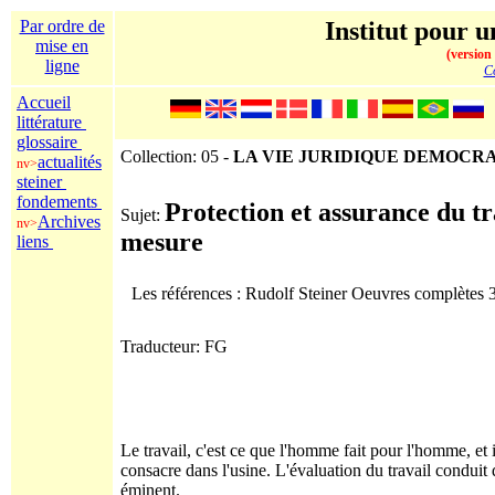
Par ordre de
Institut pour u
mise en
(version
ligne
Co
Accueil
littérature
glossaire
Collection: 05 -
LA VIE JURIDIQUE DEMOCR
actualités
nv>
steiner
fondements
Protection et assurance du t
Sujet:
Archives
nv>
mesure
liens
Les références : Rudolf Steiner Oeuvres complètes
Traducteur: FG
Le travail, c'est ce que l'homme fait pour l'homme, et 
consacre dans l'usine. L'évaluation du travail conduit 
éminent.