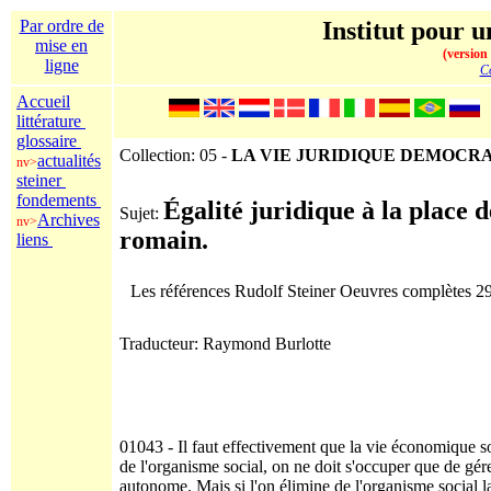
Par ordre de
Institut pour u
mise en
(version
ligne
Co
Accueil
littérature
glossaire
Collection: 05 -
LA VIE JURIDIQUE DEMOCR
actualités
nv>
steiner
fondements
Égalité juridique à la place d
Sujet:
Archives
nv>
romain.
liens
Les références Rudolf Steiner Oeuvres complètes 2
Traducteur: Raymond Burlotte
01043 - Il faut effectivement que la vie économique s
de l'organisme social, on ne doit s'occuper que de gér
autonome. Mais si l'on élimine de l'organisme social la vi