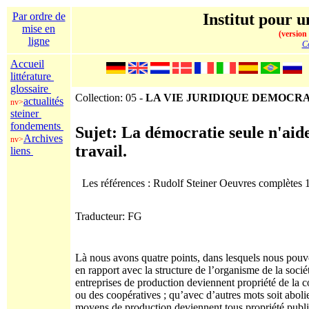
Par ordre de
Institut pour u
mise en
(version
ligne
Co
Accueil
littérature
glossaire
Collection: 05 -
LA VIE JURIDIQUE DEMOCR
actualités
nv>
steiner
fondements
Sujet: La démocratie seule n'aid
Archives
nv>
travail.
liens
Les références : Rudolf Steiner Oeuvres complètes
Traducteur: FG
Là nous avons quatre points, dans lesquels nous pouvon
en rapport avec la structure de l’organisme de la sociét
entreprises de production deviennent propriété de la
ou des coopératives ; qu’avec d’autres mots soit abol
moyens de production deviennent tous propriété publiqu