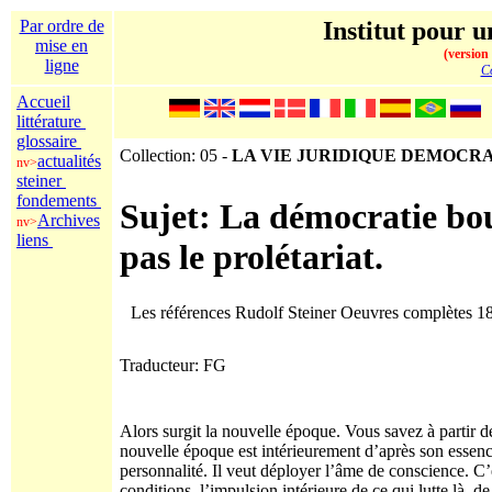
Par ordre de
Institut pour u
mise en
(version
ligne
Co
Accueil
littérature
glossaire
Collection: 05 -
LA VIE JURIDIQUE DEMOCR
actualités
nv>
steiner
fondements
Sujet: La démocratie bou
Archives
nv>
liens
pas le prolétariat.
Les références Rudolf Steiner Oeuvres complètes 1
Traducteur: FG
Alors surgit la nouvelle époque. Vous savez à partir d
nouvelle époque est intérieurement d’après son essen
personnalité. Il veut déployer l’âme de conscience. C’
conditions, l’impulsion intérieure de ce qui lutte là, 