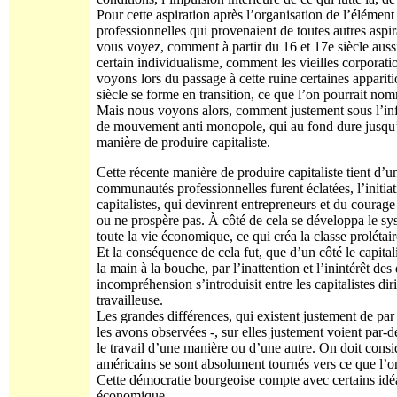
Pour cette aspiration après l’organisation de l’élément
professionnelles qui provenaient de toutes autres aspi
vous voyez, comment à partir du 16 et 17e siècle aus
certain individualisme, comment les vieilles corporati
voyons lors du passage à cette ruine certaines appari
siècle se forme en transition, ce que l’on pourrait no
Mais nous voyons alors, comment justement sous l’in
de mouvement anti monopole, qui au fond dure jusqu’au
manière de produire capitaliste.
Cette récente manière de produire capitaliste tient d’
communautés professionnelles furent éclatées, l’initi
capitalistes, qui devinrent entrepreneurs et du coura
ou ne prospère pas. À côté de cela se développa le s
toute la vie économique, ce qui créa la classe proléta
Et la conséquence de cela fut, que d’un côté le capitali
la main à la bouche, par l’inattention et l’inintérêt d
incompréhension s’introduisit entre les capitalistes di
travailleuse.
Les grandes différences, qui existent justement de par 
les avons observées -, sur elles justement voient par-
le travail d’une manière ou d’une autre. On doit cons
américains se sont absolument tournés vers ce que l
Cette démocratie bourgeoise compte avec certains idéaux
économique.