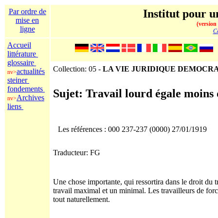
Par ordre de
Institut pour u
mise en
(version
ligne
Co
Accueil
littérature
glossaire
Collection: 05 -
LA VIE JURIDIQUE DEMOCR
actualités
nv>
steiner
fondements
Sujet: Travail lourd égale moins 
Archives
nv>
liens
Les références : 000 237-237 (0000) 27/01/1919
Traducteur: FG
Une chose importante, qui ressortira dans le droit du tr
travail maximal et un minimal. Les travailleurs de forc
tout naturellement.