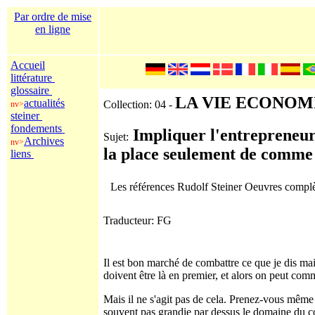
Par ordre de mise
en ligne
Accueil
littérature
glossaire
LA VIE ECONOM
actualités
Collection: 04 -
nv>
steiner
fondements
Impliquer l'entrepreneu
Sujet:
Archives
nv>
la place seulement de comm
liens
Les références Rudolf Steiner Oeuvres comp
Traducteur: FG
Il est bon marché de combattre ce que je dis main
doivent être là en premier, et alors on peut com
Mais il ne s'agit pas de cela. Prenez-vous même a
souvent pas grandie par dessus le domaine du c