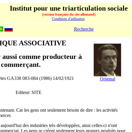
Institut pour une triarticulation sociale
(version française du site allemand)
Conditions d'utilisation
.
Recherche
IQUE ASSOCIATIVE
r aussi comme producteur à
e commerçant.
lètes GA338 083-084 (1986) 14/02/1921
Original
Editeur: SITE
tenant. Car les gens ont seulement besoin de dire : les activités
mercer.
ujourd'hui des industries très développées, ainsi celles-ci n'ont
ommercial. Les gens se créent seulement leurs propres produits pour