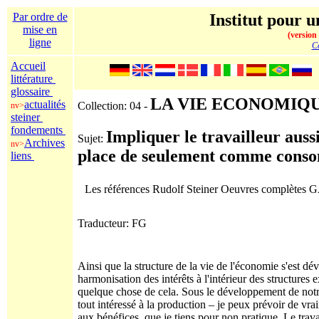
Par ordre de
Institut pour u
mise en
(version
ligne
Co
Accueil
littérature
glossaire
LA VIE ECONOMIQU
actualités
Collection: 04 -
nv>
steiner
fondements
Impliquer le travailleur aus
Sujet:
Archives
nv>
place de seulement comme cons
liens
Les références Rudolf Steiner Oeuvres complètes
Traducteur: FG
Ainsi que la structure de la vie de l'économie s'est dé
harmonisation des intérêts à l'intérieur des structures
quelque chose de cela. Sous le développement de notre
tout intéressé à la production – je peux prévoir de vra
aux bénéfices, que je tiens pour non pratique. Le trava