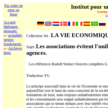
Par ordre de
Institut pour u
mise en
(version
ligne
Co
Accueil
littérature
glossaire
LA VIE ECONOMIQU
actualités
Collection: 04 -
nv>
steiner
fondements
Les associations évitent l'unil
Sujet:
Archives
nv>
agences.
liens
Les références Rudolf Steiner Oeuvres complètes 
Traducteur: FG
Le principe associatif dans la vie de l'économie se m
aujourd'hui vers le haut du sous-conscient de la socié
formations de trust, mais toujours unilatéralement entr
et les consommants sera soigné unilatéralement par le
associations qui se tienne dedans avec leur intérêt vi
cela signifie un fructueux avenir de la vie de l'économi