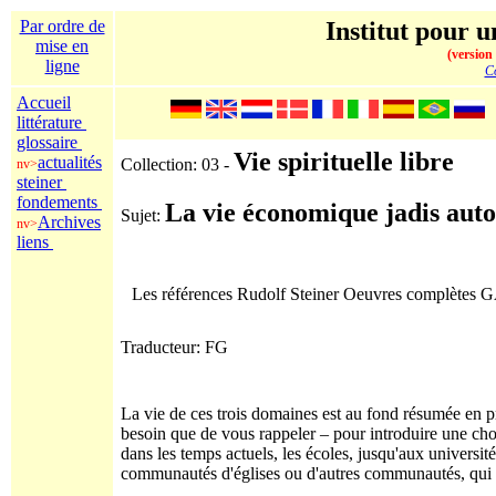
Par ordre de
Institut pour u
mise en
(version
ligne
Co
Accueil
littérature
glossaire
Vie spirituelle libre
actualités
Collection: 03 -
nv>
steiner
fondements
La vie économique jadis aut
Sujet:
Archives
nv>
liens
Les références Rudolf Steiner Oeuvres complètes
Traducteur: FG
La vie de ces trois domaines est au fond résumée en pr
besoin que de vous rappeler – pour introduire une c
dans les temps actuels, les écoles, jusqu'aux université
communautés d'églises ou d'autres communautés, qui on