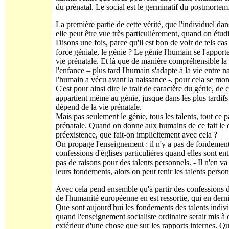
du prénatal. Le social est le germinatif du postmortem
La première partie de cette vérité, que l'individuel dan
elle peut être vue très particulièrement, quand on étud
Disons une fois, parce qu'il est bon de voir de tels cas
force géniale, le génie ? Le génie l'humain se l'apporte
vie prénatale. Et là que de manière compréhensible la 
l'enfance – plus tard l'humain s'adapte à la vie entre n
l'humain a vécu avant la naissance -, pour cela se mont
C'est pour ainsi dire le trait de caractère du génie, de c
appartient même au génie, jusque dans les plus tardifs 
dépend de la vie prénatale.
Mais pas seulement le génie, tous les talents, tout ce 
prénatale. Quand on donne aux humains de ce fait le dog
préexistence, que fait-on implicitement avec cela ?
On propage l'enseignement : il n'y a pas de fondement 
confessions d'églises particulières quand elles sont ent
pas de raisons pour des talents personnels. - Il n'en v
leurs fondements, alors on peut tenir les talents perso
Avec cela pend ensemble qu'à partir des confessions d'
de l'humanité européenne en est ressortie, qui en der
Que sont aujourd'hui les fondements des talents indivi
quand l'enseignement socialiste ordinaire serait mis à 
extérieur d'une chose que sur les rapports internes. Qu