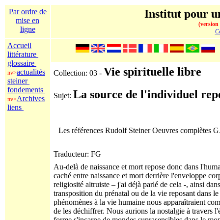
Par ordre de
Institut pour u
mise en
(version
ligne
Co
Accueil
littérature
glossaire
Vie spirituelle libre
actualités
Collection: 03 -
nv>
steiner
fondements
La source de l'individuel rep
Sujet:
Archives
nv>
liens
Les références Rudolf Steiner Oeuvres complètes
Traducteur: FG
Au-delà de naissance et mort repose donc dans l'humain
caché entre naissance et mort derrière l'enveloppe corpo
religiosité altruiste – j'ai déjà parlé de cela -, ainsi da
transposition du prénatal ou de la vie reposant dans le
phénomènes à la vie humaine nous apparaîtraient com
de les déchiffrer. Nous aurions la nostalgie à travers 
forme,s'incarne de mondes suprasensibles dans le mon