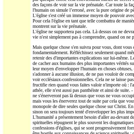
des façons de voir sur la vie prénatale. Car toute la fa
l'humain on simule l’erroné, avec la pure origine de p
L'église s'est créé un immense moyen de pouvoir avec 
Pour cela l'église en tant que telle combattra de maniè
montrent sur la vie prénatale.
L'église ne supportera pas cela. Là dessus on ne devrai
vie n'est simplement pas à comprendre, quand on ne pr
Mais quelque chose s'en suivra pour vous, dont vous d
fondamentalement. Réfléchissez seulement quand même –
retenir des d'importantes explications sur lui-même. Le
de cacher aux humains des plus importantes vérités su
leur moyen d'envelopper l'humain en choses obtuses, en
s'adonner à aucune illusion, de ne pas vouloir de com
voir ecclésiaux-confessionnelles. Cela ne se laisse pas
fructifie rien quand vous faites valoir n'importe où : l
athée, elle n'est aussi pas panthéiste et ainsi de suite.
ne s'énerveront pas là dessus que vous ne vous occupi
mais vous les énerverez tout de suite par cela que vous
monopole de dire seules quelque chose sur Christ. En c
sinon on sera toujours tenté d'envelopper les plus impo
L'humanité a présentement besoin d'aller au-devant de
spirituelles répugnent le plus souvent les dogmatiqu
confessions d'églises, qui se sont progressivement form
être hostile aux connaissances de science spirituelle ; 