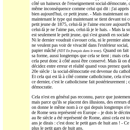
côté un haineux de l'enseignement social-démocrate, ce
même inconséquence comme celui qui dit : j'ai appris à 
bien aujourd'hui, ce petit jeune. - Mais maintenant on 
maintenant le type qui maintenant se tient devant toi 
petit jeune de 1875, celui-là je l'aime encore aujourd'h
celui-là je ne l'aime pas, celui-là je le hais. - Mais l
est seulement le petit jeune, qui s'est grandi en social
Ni le dernier voudrait s'avouer cela, ni le premier aim
ne veulent pas voir de vivacité dans l'extérieur socia
papier mâché
. Quand on fait 
(NDT En français dans le texte)
sa forme, aussi longtemps que cela se tient ; mais cela q
cela peut donc à côté aussi être conservé. Mais là on d
décidez entre erreur et réalité quand vous prenez quelq
20e siècle : la social-démocratie est devenue du cathol
Et cela qui est là à côté comme catholicisme, cela n'est
ce dernier, c'est le catholicisme fait postérieurement ; 
démocratie.
Cela n'est en général pas reconnu, parce que justement
mais parce qu'ils se placent des illusions, des erreurs 
on donne le même nom à ce qui depuis longtemps n'es
de Rome sera représenté en Europe – je dois le décri
au 8e siècle a été représenté de Rome, ainsi cela est 
ans je dirais : c'est donc le petit gars de huit ans ! - Ce
plus le petit gars de huit ans.