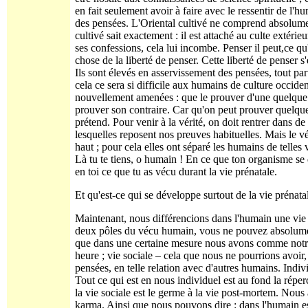
en fait seulement avoir à faire avec le ressentir de l'h
des pensées. L'Oriental cultivé ne comprend absolument
cultivé sait exactement : il est attaché au culte extér
ses confessions, cela lui incombe. Penser il peut,ce qu
chose de la liberté de penser. Cette liberté de penser 
Ils sont élevés en asservissement des pensées, tout par
cela ce sera si difficile aux humains de culture occide
nouvellement amenées : que le prouver d'une quelque 
prouver son contraire. Car qu'on peut prouver quelque 
prétend. Pour venir à la vérité, on doit rentrer dans 
lesquelles reposent nos preuves habituelles. Mais le v
haut ; pour cela elles ont séparé les humains de telles 
Là tu te tiens, o humain ! En ce que ton organisme se
en toi ce que tu as vécu durant la vie prénatale.
Et qu'est-ce qui se développe surtout de la vie prénat
Maintenant, nous différencions dans l'humain une vie i
deux pôles du vécu humain, vous ne pouvez absolument
que dans une certaine mesure nous avons comme notre 
heure ; vie sociale – cela que nous ne pourrions avoi
pensées, en telle relation avec d'autres humains. Indiv
Tout ce qui est en nous individuel est au fond la répe
la vie sociale est le germe à la vie post-mortem. Nou
karma. Ainsi que nous pouvons dire : dans l'humain est 