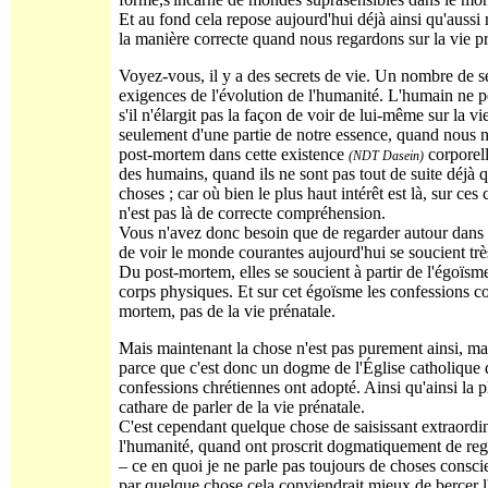
Et au fond cela repose aujourd'hui déjà ainsi qu'aus
la manière correcte quand nous regardons sur la vie pr
Voyez-vous, il y a des secrets de vie. Un nombre de se
exigences de l'évolution de l'humanité. L'humain ne p
s'il n'élargit pas la façon de voir de lui-même sur la 
seulement d'une partie de notre essence, quand nous ne 
post-mortem dans cette existence
corporell
(NDT Dasein)
des humains, quand ils ne sont pas tout de suite déjà 
choses ; car où bien le plus haut intérêt est là, sur ces
n'est pas là de correcte compréhension.
Vous n'avez donc besoin que de regarder autour dans la
de voir le monde courantes aujourd'hui se soucient trè
Du post-mortem, elles se soucient à partir de l'égoïsme
corps physiques. Et sur cet égoïsme les confessions co
mortem, pas de la vie prénatale.
Mais maintenant la chose n'est pas purement ainsi, mais
parce que c'est donc un dogme de l'Église catholique d
confessions chrétiennes ont adopté. Ainsi qu'ainsi la 
cathare de parler de la vie prénatale.
C'est cependant quelque chose de saisissant extraordi
l'humanité, quand ont proscrit dogmatiquement de rega
– ce en quoi je ne parle pas toujours de choses consci
par quelque chose cela conviendrait mieux de bercer l'