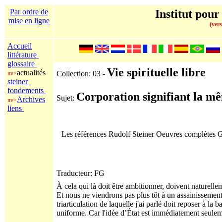
Par ordre de
Institut pour
mise en ligne
(vers
Accueil
littérature
glossaire
Vie spirituelle libre
actualités
Collection: 03 -
nv>
steiner
fondements
Corporation signifiant la mê
Sujet:
Archives
nv>
liens
Les références Rudolf Steiner Oeuvres complètes
Traducteur: FG
À cela qui là doit être ambitionner, doivent naturelle
Et nous ne viendrons pas plus tôt à un assainissement
triarticulation de laquelle j'ai parlé doit reposer à la
uniforme. Car l'idée d’État est immédiatement seulement