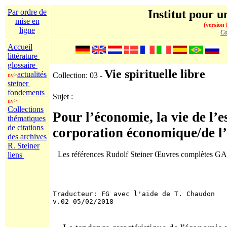
Par ordre de
Institut pour un
mise en
(version 
ligne
Co
Accueil
littérature
glossaire
Vie spirituelle libre
actualités
Collection: 03 -
nv>
steiner
fondements
Sujet :
nv>
Collections
Pour l’économie, la vie de l’e
thématiques
de citations
corporation économique/de l
des archives
R. Steiner
Les références Rudolf Steiner Œuvres complètes G
liens
Traducteur: FG avec l'aide de T. Chaudon 
v.02 05/02/2018