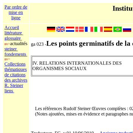
Par ordre de
Institu
mise en
ligne
Accueil
littérature
glossaire
Les points germinatifs de la 
actualités
ga 023 -
nv>
steiner
fondements
nv>
IV. RELATIONS INTERNATIONALES DES
Collections
ORGANISMES SOCIAUX
thématiques
de citations
des archives
R. Steiner
liens
Les références Rudolf Steiner Œuvres complètes : 
(Notes ajoutées
, mises en évidence
et paragraphes nu