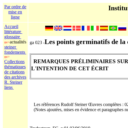
Par ordre de
Institu
mise en
ligne
Accueil
littérature
glossaire
Les points germinatifs de la 
actualités
ga 023 -
nv>
steiner
fondements
nv>
REMARQUES PRÉLIMINAIRES SU
Collections
thématiques
L'INTENTION DE CET ÉCRIT
de citations
des archives
R. Steiner
liens
Les références Rudolf Steiner Œuvres complètes : 
(Notes ajoutées
, mises en évidence
et paragraphes nu