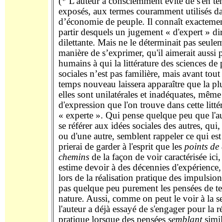
(* L'auteur a consciemment évité de s'en ten
exposés, aux termes couramment utilisés dan
d’économie de peuple. Il connaît exactemen
partir desquels un jugement « d'expert » dir
dilettante. Mais ne le déterminait pas seule
manière de s’exprimer, qu'il aimerait aussi 
humains à qui la littérature des sciences de 
sociales n’est pas familière, mais avant tout
temps nouveau laissera apparaître que la plu
elles sont unilatérales et inadéquates, même
d'expression que l'on trouve dans cette lit
« experte ». Qui pense quelque peu que l'au
se référer aux idées sociales des autres, qui
ou d'une autre, semblent rappeler ce qui est d
prierai de garder à l'esprit que les
points de 
chemins
de la façon de voir caractérisée ici,
estime devoir à des décennies d'expérience, 
lors de la réalisation pratique des impulsio
pas quelque peu purement les pensées de tel
nature. Aussi, comme on peut le voir à la s
l'auteur a déjà essayé de s'engager pour la r
pratique lorsque des pensées
semblant
simil