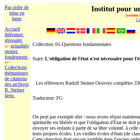
Par ordre de
Institut pour un
mise en
(version 
ligne
Co
Accueil
littérature
glossaire
Collection: 01-Questions fondamentales
actualités
nv>
steiner
fondements
Sujet:
L'obligation de l'état n'est nécessaire pour l'
nv>
Collections
thématiques
de citations
Les références Rudolf Steiner Oeuvres complètes 3
des archives
R. Steiner
liens
Traducteur: FG
On peut par exemple dire : nous avons réussi maintenan
spirituelle est libérée et que l'obligation d'État ne doi
envoyer ses enfants à partir de sa libre volonté, à celle
leurs propres écoles. Les vieilles écoles d'états (de cl
Cette objection était encore justifiée dans l'ancien ordr