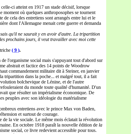
elle-ci atteint en 1917 un stade décisif, lorsque
st le moment où quelques anthroposophes se tournent
e de cela des entretiens sont arrangés entre lui et le
anière dont l'Allemagne menait cette guerre et demanda
sais qu'il ne saurait y en avoir d'autre. La triparti
tion
s prochains jours, il veut travailler avec moi cette
triche
( 9 )
.
n de l'organisme social mais s'appuyant tout d'abord sur
mme abstrait et factice des 14 points de Woodrow
 haut commandement militaire dit à Steiner, en janvier
ripartition dans la poche... et malgré tout, il a fait
évolution bolchevique de Lénine, et de l'autre
refouleraient du monde toute qualité d'humanité. D'un
pouvait que résulter un impérialisme économique. De
 les peuples avec son idéologie du matérialisme
de nombreux entretiens avec le prince Max von Baden,
éhension et surtout de courage.
 de la vie sociale. Le même mois éclatait la révolution
humaine. En octobre 1918 paraît la nouvelle édition de
la
isme social, ce livre redevient accessible pour tous.