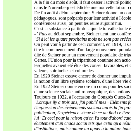
A la f in du mois d'août, il faut cesser l'activité po
dans le Nuremberg est édictée une nouvelle loi sur c
De fin août à début septembre, Steiner donne un cour
pédagogues, sont préparés pour leur activité à l'école
conférences aussi, on peut les relire aujourd'hui.
C'est la substance à partir de laquelle travaille toute
- ' Puis
au début septembre, Steiner tient une conféren
"Si d'ici les quatre prochains mois ne sont pas créé
On peut voir à partir de ceci comment, en 1919, il s'ag
être le commencement d'un large mouvement populaire 
dite de Steiner pour un mouvement populaire de tripa
Certes, l'Union pour la tripartition continue son acti
lesquelles avaient été élus des conseil favorables, et c
valeurs, spirituelles et culturelles.
En 1920 Steiner essaye encore de donner une impulsion
la notion d'un libre système scolaire, d'une libre vie d
En 1922 Steiner donne encore un cours pour les socio
d'une science sociale anthroposophique, des notions 
Toujours en 1922, à l'occasion du Congrès Ouest-Est 
"Lorsque ily a trois ans, j'ai publié mes - Elément
l'impression des événements sociaux après la fin pro
publication, l'expérience vécue de ce au find ce livr
lui ' Et ceci pour la raison qu'on l'a tout d'abord c
éclatement d'un chaos social tels que celui qu'a résul
d'institutions, mais comme un appel à la nature huma