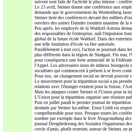
suivent sont faits de l'activité le plus intense : confé
Le 23 avril, Steiner donne une conférence aux employ
demande que le gouvernement du Wurtemberg fasse imm
Steiner tient des conférences devant des milliers d'
ouvriers des usines Daimler (soutien unanime de la r
Peu après, les employés de la Waldorf-Astoria demanden
des responsables de l'entreprise, naît l'impulsion fo
global de la future école Waldorf. Dans des entretien
une telle fondation d'école va être autorisée.
Parallèlement à tout ceci, l'action se poursuit dans le
plus différents dans la région de Stuttgart. Fin mai, l
pour conséquence une forte animosité de la Fédératio
l'Appel. Les adversaires issus de milieux bourgeois e
socialistes qui commencent à présent à se lever contre
Pour eux, un changement social ne devrait pouvoir s'ef
Le mouvement pour la tripartition social a pu prendr
relations avec l'étranger existent pour la Suisse, l'
Mais les attaques contre Steiner et l'Union pour la tr
L'Union pour la tripartition organise une réunion pu
Puis en juillet paraît le premier journal de tripartitio
destinée par Steiner lui-même. Ernst Uehli est respo
compréhensible pour tous. Presque toutes les conféren
nombre par exemple dans le livre
Neugestaltung des
journal Dreigliederung des Sozialen Organismus devie
cercle d'amis, plutôt restreint, autour de Steiner, ne 