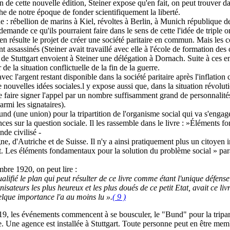
 de cette nouvelle édition, Steiner expose qu'en fait, on peut trouver dan
tâche de notre époque de fonder scientifiquement la liberté.
: rébellion de marins à Kiel, révoltes à Berlin, à Munich république d
 demande ce qu'ils pourraient faire dans le sens de cette l'idée de triple o
l en résulte le projet de créer une société paritaire en commun. Mais le
ssassinés (Steiner avait travaillé avec elle à l'école de formation des 
 de Stuttgart envoient à Steiner une délégation à Dornach. Suite à ces en
 de la situation conflictuelle de la fin de la guerre.
avec l'argent restant disponible dans la société paritaire après l'inflation 
e nouvelles idées sociales.l y expose aussi que, dans la situation révolut
 de faire signer l'appel par un nombre suffisamment grand de personnalit
i les signataires).
Bund (une union) pour la tripartition de l'organisme social qui va s'enga
ces sur la question sociale. Il les rassemble dans le livre : »Éléments 
de civilisé -
ne, d'Autriche et de Suisse. Il n'y a ainsi pratiquement plus un citoyen 
t. Les éléments fondamentaux pour la solution du problème social » para
bre 1920, on peut lire :
ualifié le plan qui peut résulter de ce livre comme
étant l'unique défens
isateurs les plus heureux et les plus doués de ce petit Etat, avait ce liv
uelque
importance l'a au moins lu ».
( 9 )
1919, les événements commencent à se bousculer, le "Bund" pour la tripar
. Une agence est installée à Stuttgart. Toute personne peut en être mem