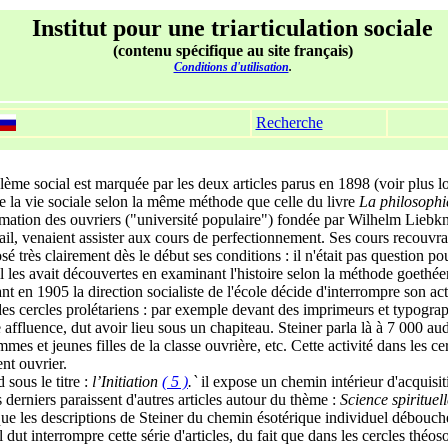
Institut pour une triarticulation sociale
(contenu spécifique au site français)
Conditions d'utilisation
.
Recherche
lème social est marquée par les deux articles parus en 1898 (voir plus 
e la vie sociale selon la même méthode que celle du livre
La philosophie
mation des ouvriers ("université populaire") fondée par Wilhelm Liebknec
il, venaient assister aux cours de perfectionnement. Ses cours recouvrai
 posé très clairement dès le début ses conditions : il n'était pas question p
'il les avait découvertes en examinant l'histoire selon la méthode goet
t en 1905 la direction socialiste de l'école décide d'interrompre son ac
es cercles prolétariens : par exemple devant des imprimeurs et typograp
 affluence, dut avoir lieu sous un chapiteau. Steiner parla là à 7 000 a
mmes et jeunes filles de la classe ouvrière, etc. Cette activité dans les 
nt ouvrier.
sous le titre :
l’Initiation
( 5 )
.`
il expose un chemin intérieur d'acquisi
erniers paraissent d'autres articles autour du thème :
Science spirituell
tif que les descriptions de Steiner du chemin ésotérique individuel débou
dut interrompre cette série d'articles, du fait que dans les cercles théos