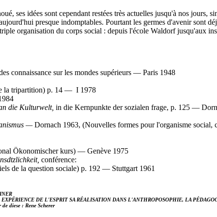
oué, ses idées sont cependant restées très actuelles jusqu'à nos jours, s
ent aujourd'hui presque indomptables. Pourtant les germes d'avenir sont
triple organisation du corps social : depuis l'école Waldorf jusqu'aux ins
des connaissance sur les mondes supérieurs — Paris 1948
e la tripartition) p. 14 — I 1978
1984
an die Kulturwelt,
in die Kernpunkte der sozialen frage, p. 125 — Dor
rganismus —
Dornach 1963, (Nouvelles formes pour l'organisme social, c
onal Ökonomischer kurs) — Genève 1975
nsdtzlichkeit,
conférence:
tiels de la question sociale) p. 192 — Stuttgart 1961
INER
EXPÉRIENCE DE L'ESPRIT SA RÉALISATION DANS L'ANTHROPOSOPHIE, LA PÉDAGOG
 de diese : Rene Scherer