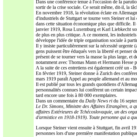
Dans une conférence tenue à l'occasion de la parution
sortir de la crise sociale. Ce serait même, dit-il, la 
En novembre 1918, la révolution éclate en Allemagne 
d'industriels de Stuttgart se tourne vers Steiner et lui
dans cette situation économique plus que difficile. I
janvier 1919, Rosa Luxemburg et Karl Liebkecht sont a
de plus en plus critique. A ce moment, les industriels
développe l'idée de triple organisation sociale à partir
Il y insiste particulièrement sur la nécessité urgente (
gens puissent être éduqués vers la liberté et penser d
présent de se tourner vers la masse la plus large, et
notamment avec Thomas Mann et Hermann Hesse parm
A la suite de ces entretiens est également créé un - 
En février 1919, Steiner donne à Zurich des conféren
mars 1919 paraît Appel au peuple allemand et au mon
Il est publié par tous les grands quotidiens d'Allemag
personnalités connues lui confèrent un certain impac
tard encore une fois à 80 000 exemplaires.
Dans un commentaire du
Daily News ri
du 16 septem
Le Dr. Simons, Ministre des Affaires Etrangères, a
q
affaires Extérieures de Tchécoslovaquie, un des organ
d'armis
tice en 1918-1919). Toute personne qui a q
Lorsque Steiner vient ensuite à Stuttgart, fin avril 
personnes lors d'une première manifestation publique