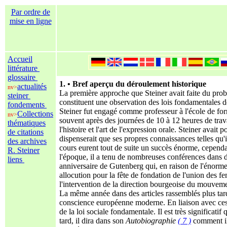
Par ordre de
mise en ligne
Accueil
littérature
glossaire
1. • Bref aperçu du déroulement historique
actualités
nv>
La première approche que Steiner avait faite du prob
steiner
constituent une observation des lois fondamentales d
fondements
Steiner fut engagé comme professeur à l'école de for
Collections
nv>
souvent après des journées de 10 à 12 heures de trava
thématiques
l'histoire et l'art de l'expression orale. Steiner avait
de citations
dispenserait que ses propres connaissances telles qu
des archives
cours eurent tout de suite un succès énorme, cependan
R. Steiner
l'époque, il a tenu de nombreuses conférences dans d
liens
anniversaire de Gutenberg qui, en raison de l'énorme
allocution pour la fête de fondation de l'union des fe
l'intervention de la direction bourgeoise du mouveme
La même année dans des articles rassemblés plus tard 
conscience européenne moderne. En liaison avec ces d
de la loi sociale fondamentale. Il est très significa
tard, il dira dans son
Autobiographie
( 7 )
comment il 