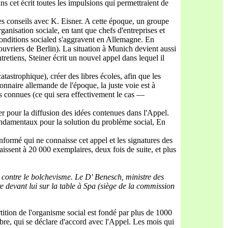
s cet écrit toutes les impulsions qui permettraient de
es conseils avec K. Eisner. A cette époque, un groupe
rganisation sociale, en tant que chefs d'entreprises et
s conditions socialed s'aggravent en Allemagne. En
ouvriers de Berlin). La situation à Munich devient aussi
tretiens, Steiner écrit un nouvel appel dans lequel il
catastrophique), créer des libres écoles, afin que les
ionnaire allemande de l'époque, la juste voie est à
és connues (ce qui sera effectivement le cas —
ger pour la diffusion des idées contenues dans l'Appel.
fondamentaux pour la solution du problème social, En
informé qui ne connaisse cet appel et les signatures des
issent à 20 000 exemplaires, deux fois de suite, et plus
e contre le bolchevisme. Le D'
Benesch, ministre des
re devant lui sur la table à Spa (siège de la commission
tition de l'organisme social est fondé par plus de 1000
bre, qui se déclare d'accord avec l'Appel. Les mois qui