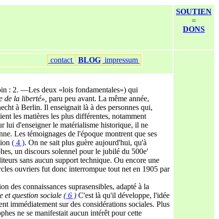
SOUTIEN
=
DONS
contact
BLOG
impressum
loin : 2. —Les deux «lois fondamentales») qui
 de la liberté»,
paru peu avant. La même année,
ht à Berlin. Il enseignait là à des personnes qui,
ent les matières les plus différentes, notamment
our lui d'enseigner le matérialisme historique, il ne
héenne. Les témoignages de l'époque montrent que ses
tion
( 4 )
. On ne sait plus guère aujourd'hui, qu'à
hes, un discours solennel pour le jubilé du 500e'
uditeurs sans aucun support technique. Ou encore une
cercles ouvriers fut donc interrompue tout net en 1905 par
tion des connaissances suprasensibles, adapté à la
e et ques
tion sociale
( 6 )
C'est là qu'il développe, l'idée
chent immédiatement sur des considérations sociales. Plus
ophes ne se manifestait aucun intérêt pour cette