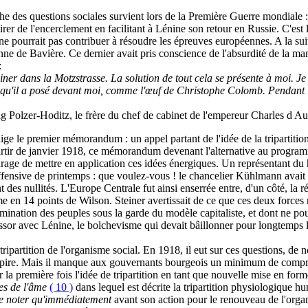
 des questions sociales survient lors de la Première Guerre mondiale : c
irer de l'encerclement en facilitant à Lénine son retour en Russie. C'e
 ne pourrait pas contribuer à résoudre les épreuves européennes. A la suit
nne de Bavière. Ce dernier avait pris conscience de l'absurdité de la m
:
einer
dans la Motzstrasse. La solution de tout cela se présente à
moi. Je 
e qu'il a posé devant moi, comme l'œuf de Christophe Colomb. Pendant le
g Polzer-Hoditz, le frère du chef de cabinet de l'empereur Charles d Au
ge le premier mémorandum : un appel partant de l'idée de la tripartitio
 partir de janvier 1918, ce mémorandum devenant l'alternative au progra
ourage de mettre en application ces idées énergiques. Un représentant du
ensive de printemps : que voulez-vous ! le chancelier Kühlmann avait la t
des nullités. L'Europe Centrale fut ainsi enserrée entre, d'un côté, la r
 en 14 points de Wilson. Steiner avertissait de ce que ces deux forces 
termination des peuples sous la garde du modèle capitaliste, et dont ne 
 essor avec Lénine, le bolchevisme qui devait bâillonner pour longtemps
a tripartition de l'organisme social. En 1918, il eut sur ces questions, 
 d'Empire. Mais il manque aux gouvernants bourgeois un minimum de compr
 première fois l'idée de tripartition en tant que nouvelle mise en forme
es de l'âme
( 10 )
dans lequel est décrite la tripartition physiologique 
 de noter qu'immédiatement
avant son action pour le renouveau de l'organ