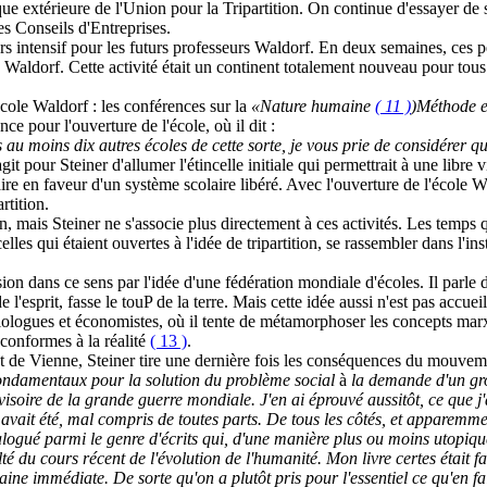
litique extérieure de l'Union pour la Tripartition. On continue d'essayer 
es Conseils d'Entreprises.
s intensif pour les futurs professeurs Waldorf. En deux semaines, ces pe
 Waldorf. Cette activité était un continent totalement nouveau pour tous 
 école Waldorf : les conférences sur la
«Nature humaine
( 11 )
)Méthode
ce pour l'ouverture de l'école, où il dit :
es au
moins dix autres écoles de cette sorte, je vous prie de
considérer qu
it pour Steiner d'allumer l'étincelle initiale qui permettrait à une libre 
en faveur d'un système scolaire libéré. Avec l'ouverture de l'école Wal
rtition.
on, mais Steiner ne s'associe plus directement à ces activités. Les temps q
elles qui étaient ouvertes à l'idée de tripartition, se rassembler dans l'in
 dans ce sens par l'idée d'une fédération mondiale d'écoles. Il parle de
e l'esprit, fasse le touP de la terre. Mais cette idée aussi n'est pas accue
logues et économistes, où il tente de métamorphoser les concepts marxi
conformes à la réalité
( 13 )
.
de Vienne, Steiner tire une dernière fois les conséquences du mouvement
s fondamentaux pour la solution du problème social
à
la demande d'un gro
visoire de la grande guerre mondiale. J'en ai éprouvé aussitôt, ce que j
e avait été, mal compris de toutes parts. De tous les côtés, et apparemm
atalogué parmi le genre d'écrits qui, d'une manière plus ou moins utopiqu
té du cours récent de l'évolution de l'humanité. Mon livre certes était f
ine immédiate. De sorte qu'on a plutôt pris pour l'essentiel ce qu'en fa