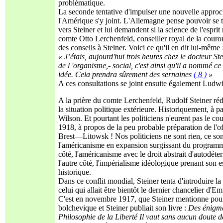
problématique.
La seconde tentative d'impulser une nouvelle approche
l'Amérique s'y joint. L'Allemagne pense pouvoir se t
vers Steiner et lui demandent si la science de l'esprit
comte Otto Lerchenfeld, conseiller royal de la couro
des conseils à Steiner. Voici ce qu'il en dit lui-même 
« J’étais, aujourd'hui trois heures chez le docteur St
de l 'organisme,- social, c'est ainsi qu'il a nommé c
idée. Cela prendra sûrement des sernaines
( 8 )
»
A ces consultations se joint ensuite également Ludwi
A la prière du comte Lerchenfeld, Rudolf Steiner rédi
la situation politique extérieure. Historiquement, à
Wilson. Et pourtant les politiciens n'eurent pas le c
1918, à propos de la peu probable préparation de l'off
Brest—Litowsk ! Nos politiciens ne sont rien, ce sont 
l'américanisme en expansion surgissant du programme
côté, l'américanisme avec le droit abstrait d'autodé
l'autre côté, l'impérialisme idéologique prenant son
historique.
Dans ce conflit mondial, Steiner tenta d'introduire l
celui qui allait être bientôt le dernier chancelier
C'est en novembre 1917, que Steiner mentionne pour la
bolchevique et Steiner publiait son livre :
Des énigm
Philosophie
de la Liberté Il vaut sans aucun doute