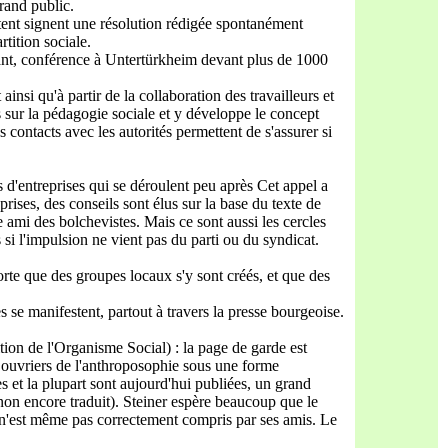
grand public.
tent signent une résolution rédigée spontanément
tition sociale.
ivant, conférence à Untertürkheim devant plus de 1000
nsi qu'à partir de la collaboration des travailleurs et
s sur la pédagogie sociale et y développe le concept
 contacts avec les autorités permettent de s'assurer si
ls d'entreprises qui se déroulent peu après Cet appel a
ises, des conseils sont élus sur la base du texte de
 ami des bolchevistes. Mais ce sont aussi les cercles
 si l'impulsion ne vient pas du parti ou du syndicat.
rte que des groupes locaux s'y sont créés, et que des
s se manifestent, partout à travers la presse bourgeoise.
ition de l'Organisme Social) : la page de garde est
x ouvriers de l'anthroposophie sous une forme
s et la plupart sont aujourd'hui publiées, un grand
non encore traduit). Steiner espère beaucoup que le
i n'est même pas correctement compris par ses amis. Le