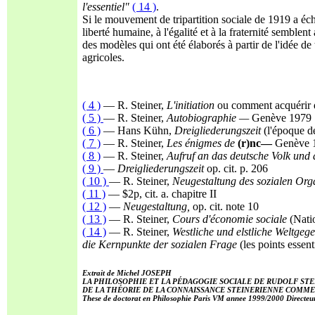
l'essentiel"
( 14 )
.
Si le mouvement de tripartition sociale de 1919 a éch
liberté humaine, à l'égalité et à la fraternité sembl
des modèles qui ont été élaborés à partir de l'idée de 
agricoles.
( 4 )
— R. Steiner,
L'initiation
ou comment acquérir 
( 5 )
— R. Steiner,
Autobiographie
—
Genève 1979
( 6 )
— Hans Kühn,
Dreigliederungszeit
(l'époque d
( 7 )
— R. Steiner,
Les énigmes de
(r)nc—
Genève 
( 8 )
— R. Steiner,
Aufruf an das deutsche Volk und 
( 9 )
—
Dreigliederungszeit
op. cit. p. 206
( 10 )
— R. Steiner,
Neugestaltung des sozialen O
( 11 )
— $2p, cit. a. chapitre II
( 12 )
—
Neugestaltung,
op. cit. note 10
( 13 )
— R. Steiner,
Cours d'économie sociale
(Nati
( 14 )
— R. Steiner,
Westliche und elstliche Weltgege
die Kernpunkte der sozialen Frage
(les points essen
Extrait de Michel JOSEPH
LA PHILOSOPHIE ET LA PÉDAGOGIE SOCIALE DE RUDOLF STE
DE LA THÉORIE DE LA CONNAISSANCE STEINERIENNE COMME 
These de doctorat en Philosophie Paris VM annee 1999/2000 Directeur