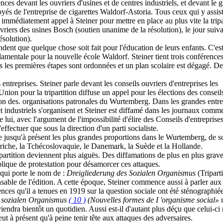
rences devant les ouvriers d'usines et de centres industriels, et devant le 
és de l'entreprise de cigarettes Waldorf-Astoria. Tous ceux qui y assis
édiatement appel à Steiner pour mettre en place au plus vite la tripar
ouvriers des usines Bosch (soutien unanime de la résolution), le jour su
ésolution).
t que quelque chose soit fait pour l'éducation de leurs enfants. C'est ai
ndamentale pour la nouvelle école Waldorf. Steiner tient trois conférence
s les premières étapes sont ordonnées et un plan scolaire est dégagé. Des
s entreprises. Steiner parle devant les conseils ouvriers d'entreprises les
'Union pour la tripartition diffuse un appel pour les élections des consei
n des. organisations patronales du Wurtemberg. Dans les grandes entrepr
t industriels s'organisent et Steiner est diffamé dans les journaux comme
 lui, avec l'argument de l'impossibilité d'élire des Conseils d'entreprises
fectuer que sous la direction d'un parti socialiste.
e jusqu'à présent les plus grandes proportions dans le Wurtemberg, de so
Autriche, la Tchécoslovaquie, le Danemark, la Suède et la Hollande.
ipartition deviennent plus aiguës. Des diffamations de plus en plus grave
blique de protestation pour désamorcer ces attaques.
n qui porte le nom de :
Dreigliederung des Sozialen Organismus
(Tripart
nsable de l'édition. A cette époque, Steiner commence aussi à parler au
ces qu'il a tenues en 1919 sur la question sociale ont été sténographiée
 sozialen Organismus
( 10 )
(Nouvelles formes de
I 'organisme social»
ndra bientôt un quotidien. Aussi est-il d'autant plus déçu que celui-c
peut à présent qu'à peine tenir tête aux attaques des adversaires.